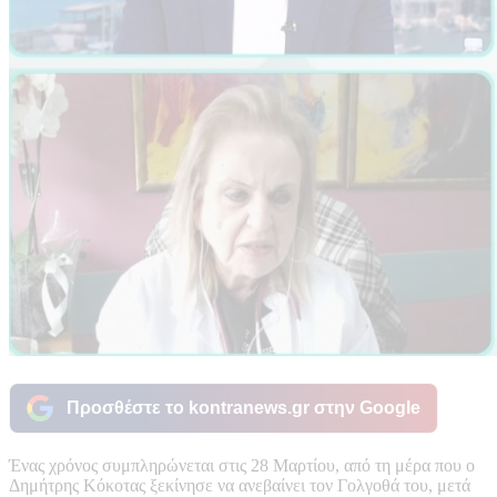
Προσθέστε το kontranews.gr στην Google
Ένας χρόνος συμπληρώνεται στις 28 Μαρτίου, από τη μέρα που ο
Δημήτρης Κόκοτας ξεκίνησε να ανεβαίνει τον Γολγοθά του, μετά