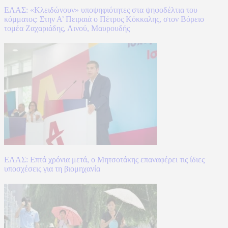
ΕΛΑΣ: «Κλειδώνουν» υποψηφιότητες στα ψηφοδέλτια του
κόμματος: Στην Α’ Πειραιά ο Πέτρος Κόκκαλης, στον Βόρειο
τομέα Ζαχαριάδης, Λινού, Μαυρουδής
ΕΛΑΣ: Επτά χρόνια μετά, ο Μητσοτάκης επαναφέρει τις ίδιες
υποσχέσεις για τη βιομηχανία