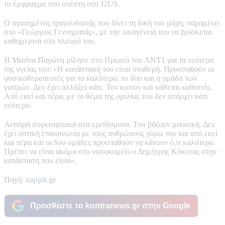
το έμφραγμα που υπέστη στο J2US.
Ο αγαπημένος τραγουδιστής που δίνει τη δική του μάχη, παραμένει
στο «Γεώργιος Γεννηματάς», με την οικογένειά του να βρίσκεται
καθημερινά στο πλευρό του.
Η Ματίνα Παγώνη μίλησε στο Πρωινό του ΑΝΤ1 για τα νεότερα
της υγείας του: «Η κατάστασή του είναι σταθερή. Προσπαθούν οι
φυσικοθεραπευτές για το καλύτερο, το ίδιο και η ομάδα των
γιατρών. Δεν έχει αλλάξει κάτι. Τον κινούν και κάθεται καθιστός.
Από εκεί και πέρα, με το θέμα της ομιλίας του δεν υπάρχει κάτι
νεότερο.
Αντιδρά συγκινησιακά στα ερεθίσματα. Του βάζουν μουσική. Δεν
έχει οπτική επικοινωνία με τους ανθρώπους γύρω του και από εκεί
και πέρα και οι δύο ομάδες προσπαθούν να κάνουν ό,τι καλύτερο.
Πρέπει να είναι ακόμα στο νοσοκομείο ο Δημήτρης Κόκοτας στην
κατάσταση που είναι».
Πηγή:
zappit.gr
Προσθέστε το kontranews.gr στην Google