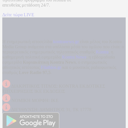
απευθείας μετάδοση
24/7.
Δείτε τώρα LIVE
Η ενημερωτική ιστοσελίδα
kontranews.gr
είναι μέλος του Kontra
Media Group ανάμεσα στα υπόλοιπα μέσα του ομίλου που είναι: ο
περιφερειακός ενημερωτικός τηλεοπτικός σταθμός
Kontra
, η
καθημερινή πολιτική εφημερίδα
Kontra News
, η εβδομαδιαία
εφημερίδα
Κυριακάτικη Kontra News
, ο ενημερωτικός
αθλητικός ιστότοπος
Filathlos.gr
και ο μουσικός ραδιοφωνικός
σταθμός
Love Radio 97,5
.
ΔΙΑΚΡΙΤΙΚΟΣ ΤΙΤΛΟΣ: KONTRA ΕΚΔΟΤΙΚΕΣ
ΕΠΙΧΕΙΡΗΣΕΙΣ ΙΚΕ ΕΚΔΟΣΕΙΣ
ΝΟΜΙΚΗ ΜΟΡΦΗ: ΙΚΕ
ΔΙΕΥΘΥΝΣΗ: ΔΗΜΗΤΡΟΣ 31, ΤΚ 17778