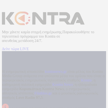
Μην χάνετε καμία στιγμή ενημέρωσης.Παρακολουθήστε το
τηλεοπτικό πρόγραμμα του
Kontra
σε
απευθείας μετάδοση
24/7.
Δείτε τώρα LIVE
Η ενημερωτική ιστοσελίδα
kontranews.gr
είναι μέλος του Kontra
Media Group ανάμεσα στα υπόλοιπα μέσα του ομίλου που είναι: ο
περιφερειακός ενημερωτικός τηλεοπτικός σταθμός
Kontra
, η
καθημερινή πολιτική εφημερίδα
Kontra News
, η εβδομαδιαία
εφημερίδα
Κυριακάτικη Kontra News
, ο ενημερωτικός
αθλητικός ιστότοπος
Filathlos.gr
και ο μουσικός ραδιοφωνικός
σταθμός
Love Radio 97,5
.