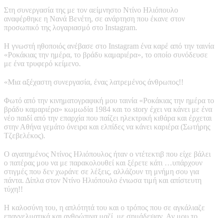
Στη συνεργασία της με τον αείμνηστο Ντίνο Ηλιόπουλο
αναφέρθηκε η Νανά Βενέτη, σε ανάρτηση που έκανε στον
προσωπικό της λογαριασμό στο Instagram.
Η γνωστή ηθοποιός ανέβασε στο Instagram ένα καρέ από την ταινία
«Ροκάκιας την ημέρα, το βράδυ καμαριέρα», το οποίο συνόδευσε
με ένα τρυφερό κείμενο.
«Μια αξέχαστη συνεργασία, ένας λατρεμένος άνθρωπος!!
Φωτό από την κινηματογραφική μου ταινία «Ροκάκιας την ημέρα το
βράδυ καμαριέρα» κωμωδία 1984 και το story έχει να κάνει με ένα
νέο παιδί από την επαρχία που παίζει ηλεκτρική κιθάρα και έρχεται
στην Αθήνα γεμάτο όνειρα και ελπίδες να κάνει καριέρα (Σωτήρης
Τζεβελέκος).
Ο αγαπημένος Ντίνος Ηλιόπουλος ήταν ο ντέτεκτιβ που είχε βάλει
ο πατέρας μου να με παρακολουθεί και ξέρετε κάτι …υπάρχουν
στιγμές που δεν χωράνε σε λέξεις, αλλάζουν τη μνήμη σου για
πάντα. Δίπλα στον Ντίνο Ηλιόπουλο ένιωσα τιμή και απίστευτη
τύχη!!
Η καλοσύνη του, η απλότητά του και ο τρόπος που σε αγκάλιαζε
επαγγελματικά και ανθρώπινα μαζί, με σημάδεψαν. Αν μου το