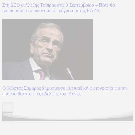
Στη ΔΕΘ ο Αλέξης Τσίπρας στις 9 Σεπτεμβρίου – Πότε θα
παρουσιάσει το οικονομικό πρόγραμμα της ΕΛΑΣ
Ο Κώστας Σαμαράς δημοσίευσε μία παιδική φωτογραφία για την
επέτειο θανάτου της αδελφής του, Λένας