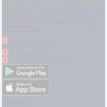
Η ενημερωτική ιστοσελίδα
kontranews.gr
είναι μέλος του Kontra
Media Group ανάμεσα στα υπόλοιπα μέσα του ομίλου που είναι: ο
περιφερειακός ενημερωτικός τηλεοπτικός σταθμός
Kontra
, η
καθημερινή πολιτική εφημερίδα
Kontra News
, η εβδομαδιαία
εφημερίδα
Κυριακάτικη Kontra News
, ο ενημερωτικός
αθλητικός ιστότοπος
Filathlos.gr
και ο μουσικός ραδιοφωνικός
σταθμός
Love Radio 97,5
.
ΔΙΑΚΡΙΤΙΚΟΣ ΤΙΤΛΟΣ: KONTRA ΕΚΔΟΤΙΚΕΣ
ΕΠΙΧΕΙΡΗΣΕΙΣ ΙΚΕ ΕΚΔΟΣΕΙΣ
ΝΟΜΙΚΗ ΜΟΡΦΗ: ΙΚΕ
ΔΙΕΥΘΥΝΣΗ: ΔΗΜΗΤΡΟΣ 31, ΤΚ 17778
ΚΑΤΗΓΟΡΙΕΣ