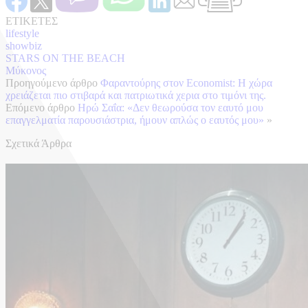
ΕΤΙΚΕΤΕΣ
lifestyle
showbiz
STARS ON THE BEACH
Μύκονος
Προηγούμενο άρθρο
Φαραντούρης στον Economist: Η χώρα
χρειάζεται πιο στιβαρά και πατριωτικά χερια στο τιμόνι της.
Επόμενο άρθρο
Ηρώ Σαΐα: «Δεν θεωρούσα τον εαυτό μου
επαγγελματία παρουσιάστρια, ήμουν απλώς ο εαυτός μου»
»
Σχετικά Άρθρα