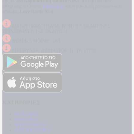
εφημερίδα
Κυριακάτικη Kontra News
, ο ενημερωτικός
αθλητικός ιστότοπος
Filathlos.gr
και ο μουσικός ραδιοφωνικός
σταθμός
Love Radio 97,5
.
ΔΙΑΚΡΙΤΙΚΟΣ ΤΙΤΛΟΣ: KONTRA ΕΚΔΟΤΙΚΕΣ
ΕΠΙΧΕΙΡΗΣΕΙΣ ΙΚΕ ΕΚΔΟΣΕΙΣ
ΝΟΜΙΚΗ ΜΟΡΦΗ: ΙΚΕ
ΔΙΕΥΘΥΝΣΗ: ΔΗΜΗΤΡΟΣ 31, ΤΚ 17778
ΚΑΤΗΓΟΡΙΕΣ
ΠΟΛΙΤΙΚΗ
ΚΟΙΝΩΝΙΑ
ΜΠΟΥΡΛΟΤΟ
ΠΑΡΑΠΟΛΙΤΙΚΑ