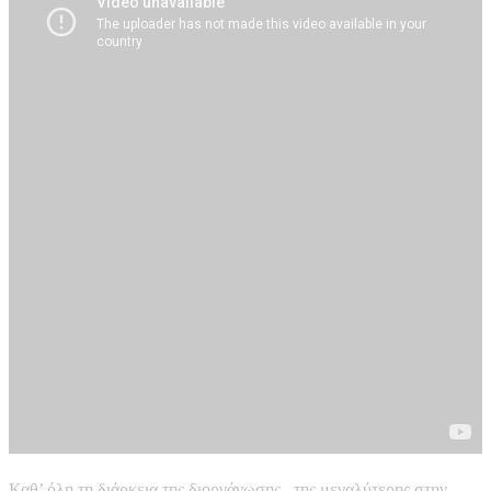
Καθ’ όλη τη διάρκεια της διοργάνωσης –της μεγαλύτερης στην