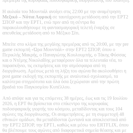
πρεμιέρα της κορυφαίας ποδοσφαιρικής διοργάνωσης του πλανήτη.
Η αυλαία του Μουντιάλ ανοίγει στις 22:00 με την αναμέτρηση
Μεξικό – Νότια Αφρική
σε ταυτόχρονη μετάδοση από την ΕΡΤ2
ΣΠΟΡ και την ΕΡΤ1, ενώ πριν από τη σέντρα θα
παρακολουθήσουμε τη φαντασμαγορική τελετή έναρξης σε
απευθείας μετάδοση από το Μέξικο Σίτι.
Μπείτε στο κλίμα της μεγάλης πρεμιέρας από τις 20:00, με την pre
game εκπομπή «Ώρα Μουντιάλ» στην ΕΡΤ2 ΣΠΟΡ, όπου ο
Περικλής Μακρής, ο Παναγιώτης Κουλουμπής, ο Τάκης Φύσσας
και ο Ντέμης Νικολαΐδης μεταφέρουν όλα τα τελευταία νέα, το
παρασκήνιο, τις εκτιμήσεις και την ατμόσφαιρα από τη
διοργάνωση. Αμέσως μετά τη λήξη του αγώνα θα ακολουθήσει η
post game εκδοχή της εκπομπής με αναλυτικό σχολιασμό, τα
καλύτερα στιγμιότυπα και όλα όσα ξεχώρισαν από την πρώτη
βραδιά του Παγκοσμίου Κυπέλλου.
Από απόψε και για τις επόμενες 38 ημέρες, έως και τις 19 Ιουλίου
2026, η ΕΡΤ θα βρίσκεται στο επίκεντρο της κορυφαίας
ποδοσφαιρικής γιορτής του κόσμου, μεταδίδοντας και τους 104
αγώνες της διοργάνωσης. Οι αναμετρήσεις, με τη συμμετοχή 48
εθνικών ομάδων, θα μεταδίδονται ζωντανά και αποκλειστικά από
την ΕΡΤ2 ΣΠΟΡ, την ΕΡΤ1, καθώς και μέσω του ERTFLIX, όπου
θα βλέπουμε τους αγώνες από διαφορετικά σημεία θέασης και με