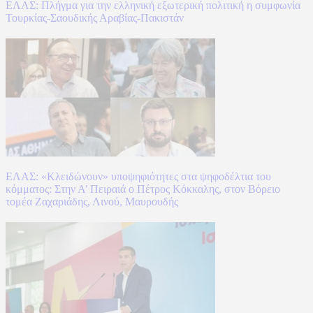
ΕΛΑΣ: Πλήγμα για την ελληνική εξωτερική πολιτική η συμφωνία
Τουρκίας-Σαουδικής Αραβίας-Πακιστάν
ΕΛΑΣ: «Κλειδώνουν» υποψηφιότητες στα ψηφοδέλτια του
κόμματος: Στην Α’ Πειραιά ο Πέτρος Κόκκαλης, στον Βόρειο
τομέα Ζαχαριάδης, Λινού, Μαυρουδής