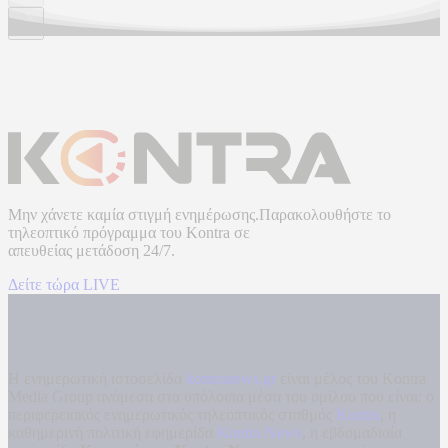
Μην χάνετε καμία στιγμή ενημέρωσης.Παρακολουθήστε το
τηλεοπτικό πρόγραμμα του
Kontra
σε
απευθείας μετάδοση
24/7.
Δείτε τώρα LIVE
Η ενημερωτική ιστοσελίδα
kontranews.gr
είναι μέλος του Kontra
Media Group ανάμεσα στα υπόλοιπα μέσα του ομίλου που είναι: ο
περιφερειακός ενημερωτικός τηλεοπτικός σταθμός
Kontra
, η
καθημερινή πολιτική εφημερίδα
Kontra News
, η εβδομαδιαία