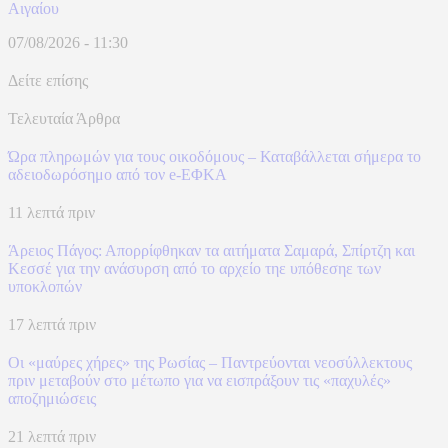
Αιγαίου
07/08/2026 - 11:30
Δείτε επίσης
Τελευταία Άρθρα
Ώρα πληρωμών για τους οικοδόμους – Καταβάλλεται σήμερα το
αδειοδωρόσημο από τον e-ΕΦΚΑ
11 λεπτά πριν
Άρειος Πάγος: Απορρίφθηκαν τα αιτήματα Σαμαρά, Σπίρτζη και
Κεσσέ για την ανάσυρση από το αρχείο τηε υπόθεσηε των
υποκλοπών
17 λεπτά πριν
Οι «μαύρες χήρες» της Ρωσίας – Παντρεύονται νεοσύλλεκτους
πριν μεταβούν στο μέτωπο για να εισπράξουν τις «παχυλές»
αποζημιώσεις
21 λεπτά πριν