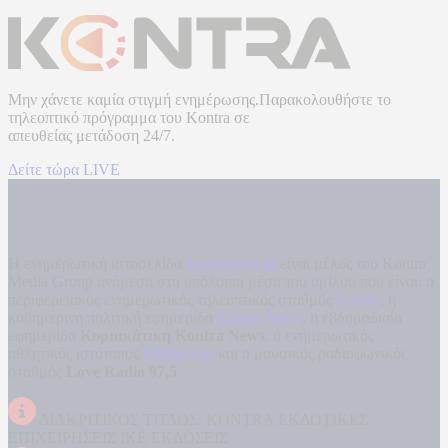
Μην χάνετε καμία στιγμή ενημέρωσης.Παρακολουθήστε το
τηλεοπτικό πρόγραμμα του
Kontra
σε
απευθείας μετάδοση
24/7.
Δείτε τώρα LIVE
Η ενημερωτική ιστοσελίδα
kontranews.gr
είναι μέλος του Kontra
Media Group ανάμεσα στα υπόλοιπα μέσα του ομίλου που είναι: ο
περιφερειακός ενημερωτικός τηλεοπτικός σταθμός
Kontra
, η
καθημερινή πολιτική εφημερίδα
Kontra News
, η εβδομαδιαία
εφημερίδα
Κυριακάτικη Kontra News
, ο ενημερωτικός
αθλητικός ιστότοπος
Filathlos.gr
και ο μουσικός ραδιοφωνικός
σταθμός
Love Radio 97,5
.
ΔΙΑΚΡΙΤΙΚΟΣ ΤΙΤΛΟΣ: KONTRA ΕΚΔΟΤΙΚΕΣ
ΕΠΙΧΕΙΡΗΣΕΙΣ ΙΚΕ ΕΚΔΟΣΕΙΣ