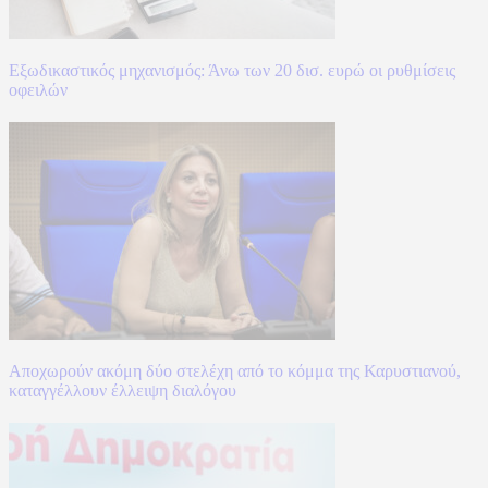
Εξωδικαστικός μηχανισμός: Άνω των 20 δισ. ευρώ οι ρυθμίσεις
οφειλών
Αποχωρούν ακόμη δύο στελέχη από το κόμμα της Καρυστιανού,
καταγγέλλουν έλλειψη διαλόγου