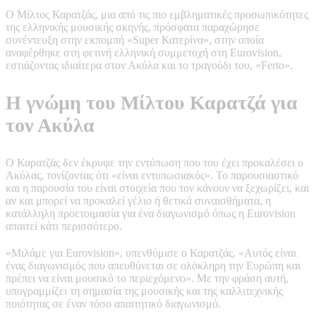
Ο Μίλτος Καρατζάς, μια από τις πιο εμβληματικές προσωπικότητες
της ελληνικής μουσικής σκηνής, πρόσφατα παραχώρησε
συνέντευξη στην εκπομπή «Super Κατερίνα», στην οποία
αναφέρθηκε στη φετινή ελληνική συμμετοχή στη Eurovision,
εστιάζοντας ιδιαίτερα στον Ακύλα και το τραγούδι του, «Ferto».
Η γνώμη του Μίλτου Καρατζά για
τον Ακύλα
Ο Καρατζάς δεν έκρυψε την εντύπωση που του έχει προκαλέσει ο
Ακύλας, τονίζοντας ότι «είναι εντυπωσιακός». Το παρουσιαστικό
και η παρουσία του είναι στοιχεία που τον κάνουν να ξεχωρίζει, και
αν και μπορεί να προκαλεί γέλιο ή θετικά συναισθήματα, η
κατάλληλη προετοιμασία για ένα διαγωνισμό όπως η Eurovision
απαιτεί κάτι περισσότερο.
«Μιλάμε για Eurovision», υπενθύμισε ο Καρατζάς. «Αυτός είναι
ένας διαγωνισμός που απευθύνεται σε ολόκληρη την Ευρώπη και
πρέπει να είναι μουσικό το περιεχόμενο». Με την φράση αυτή,
υπογραμμίζει τη σημασία της μουσικής και της καλλιτεχνικής
ποιότητας σε έναν τόσο απαιτητικό διαγωνισμό.