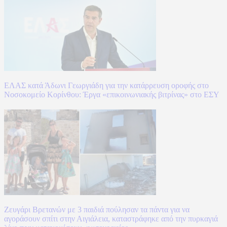
ΕΛΑΣ κατά Άδωνι Γεωργιάδη για την κατάρρευση οροφής στο
Νοσοκομείο Κορίνθου: Έργα «επικοινωνιακής βιτρίνας» στο ΕΣΥ
Ζευγάρι Βρετανών με 3 παιδιά πούλησαν τα πάντα για να
αγοράσουν σπίτι στην Αιγιάλεια, καταστράφηκε από την πυρκαγιά