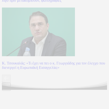
λίγο πριν μετακομίσουν, φωτογραφίες
Κ. Τσουκαλάς: «Τι έχει να πει ο κ. Γεωργιάδης για τον έλεγχο που
διενεργεί η Ευρωπαϊκή Εισαγγελία;»