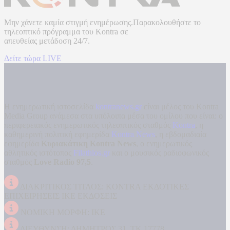
Μην χάνετε καμία στιγμή ενημέρωσης.Παρακολουθήστε το
τηλεοπτικό πρόγραμμα του
Kontra
σε
απευθείας μετάδοση
24/7.
Δείτε τώρα LIVE
Η ενημερωτική ιστοσελίδα
kontranews.gr
είναι μέλος του Kontra
Media Group ανάμεσα στα υπόλοιπα μέσα του ομίλου που είναι: ο
περιφερειακός ενημερωτικός τηλεοπτικός σταθμός
Kontra
, η
καθημερινή πολιτική εφημερίδα
Kontra News
, η εβδομαδιαία
εφημερίδα
Κυριακάτικη Kontra News
, ο ενημερωτικός
αθλητικός ιστότοπος
Filathlos.gr
και ο μουσικός ραδιοφωνικός
σταθμός
Love Radio 97,5
.
ΔΙΑΚΡΙΤΙΚΟΣ ΤΙΤΛΟΣ: KONTRA ΕΚΔΟΤΙΚΕΣ
ΕΠΙΧΕΙΡΗΣΕΙΣ ΙΚΕ ΕΚΔΟΣΕΙΣ
ΝΟΜΙΚΗ ΜΟΡΦΗ: ΙΚΕ
ΔΙΕΥΘΥΝΣΗ: ΔΗΜΗΤΡΟΣ 31, ΤΚ 17778