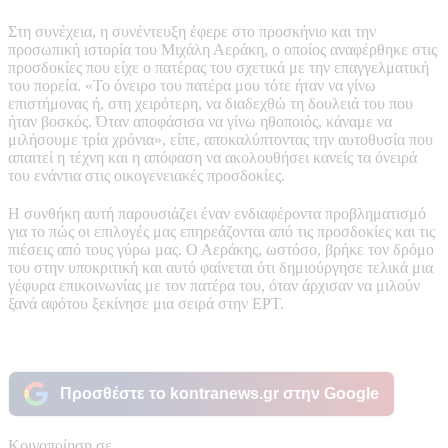
Στη συνέχεια, η συνέντευξη έφερε στο προσκήνιο και την
προσωπική ιστορία του Μιχάλη Αεράκη, ο οποίος αναφέρθηκε στις
προσδοκίες που είχε ο πατέρας του σχετικά με την επαγγελματική
του πορεία. «Το όνειρο του πατέρα μου τότε ήταν να γίνω
επιστήμονας ή, στη χειρότερη, να διαδεχθώ τη δουλειά του που
ήταν βοσκός. Όταν αποφάσισα να γίνω ηθοποιός, κάναμε να
μιλήσουμε τρία χρόνια», είπε, αποκαλύπτοντας την αυτοθυσία που
απαιτεί η τέχνη και η απόφαση να ακολουθήσει κανείς τα όνειρά
του ενάντια στις οικογενειακές προσδοκίες.
Η συνθήκη αυτή παρουσιάζει έναν ενδιαφέροντα προβληματισμό
για το πώς οι επιλογές μας επηρεάζονται από τις προσδοκίες και τις
πιέσεις από τους γύρω μας. Ο Αεράκης, ωστόσο, βρήκε τον δρόμο
του στην υποκριτική και αυτό φαίνεται ότι δημιούργησε τελικά μια
γέφυρα επικοινωνίας με τον πατέρα του, όταν άρχισαν να μιλούν
ξανά αφότου ξεκίνησε μια σειρά στην ΕΡΤ.
Προσθέστε το kontranews.gr στην Google
Κοινοποίηση σε