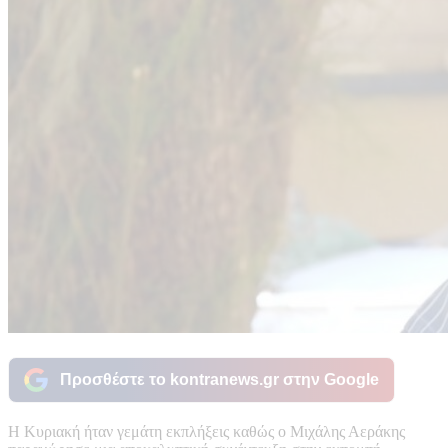
Προσθέστε το kontranews.gr στην Google
Η Κυριακή ήταν γεμάτη εκπλήξεις καθώς ο Μιχάλης Αεράκης