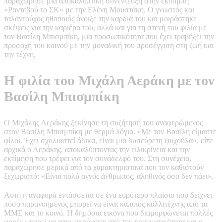
παραχώρησε μια αποκαλυπτική συνέντευξη στην εκπομπή
«Ραντεβού το ΣΚ» με την Ελένη Μουστάκη. Ο γνωστός και
ταλαντούχος ηθοποιός άνοιξε την καρδιά του και μοιράστηκε
σκέψεις για την καριέρα του, αλλά και για τη στενή του φιλία με
τον Βασίλη Μπισμπίκη, μια προσωπικότητα που έχει τραβήξει την
προσοχή του κοινού με την μοναδική του προσέγγιση στη ζωή και
την τέχνη.
Η φιλία του Μιχάλη Αεράκη με τον
Βασίλη Μπισμπίκη
Ο Μιχάλης Αεράκης ξεκίνησε τη συζήτησή του αναφερώμενος
στον Βασίλη Μπισμπίκη με θερμά λόγια. «Με τον Βασίλη είμαστε
φίλοι. Έχει σχολιαστεί άδικα, είναι μια δυσεύρετη ψυχούλα», είπε
αρχικά ο Αεράκης, αποκαλύπτοντας την ειλικρίνεια και την
εκτίμηση που τρέφει για τον συνάδελφό του. Στη συνέχεια,
παραχώρησε μερικά από τα χαρακτηριστικά που τον καθιστούν
ξεχωριστό: «Είναι πολύ αγνός άνθρωπος, αληθινός όσο δεν πάει».
Αυτή η αναφορά εντάσσεται σε ένα ευρύτερο πλαίσιο που δείχνει
πόσο παρανοημένος μπορεί να είναι κάποιος καλλιτέχνης από τα
ΜΜΕ και το κοινό. Η δημόσια εικόνα που διαμορφώνεται πολλές
φορές μπορεί να απομακρύνεται από την πραγματικότητα και ο