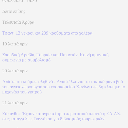
07/08/2026 - 14:30
Δείτε επίσης
Τελευταία Άρθρα
Τσαντ: 13 νεκροί και 239 κρούσματα από χολέρα
10 λεπτά πριν
Σαουδική Αραβία, Τουρκία και Πακιστάν: Kοινή αμυντική
συμφωνία με συμβολισμό
20 λεπτά πριν
Απίστευτο κι όμως αληθινό - Aναστέλλονται τα τακτικά ραντεβού
του αγγειοχειρουργού του νοσοκομείου Χανίων επειδή κλάπηκε το
μηχανάκι του γιατρού
21 λεπτά πριν
Ζάκυνθος: Έχουν καταγραφεί τρία περιστατικά απαντά η ΕΛ.ΑΣ.
στις καταγγελίες Γιαννάκου για 8 βιασμούς τουριστριών