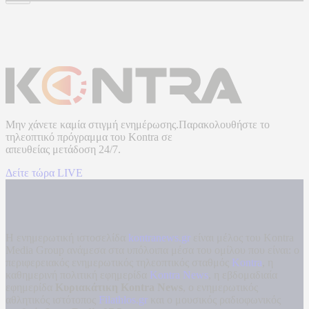
Μην χάνετε καμία στιγμή ενημέρωσης.Παρακολουθήστε το
τηλεοπτικό πρόγραμμα του
Kontra
σε
απευθείας μετάδοση
24/7.
Δείτε τώρα LIVE
Η ενημερωτική ιστοσελίδα
kontranews.gr
είναι μέλος του Kontra
Media Group ανάμεσα στα υπόλοιπα μέσα του ομίλου που είναι: ο
περιφερειακός ενημερωτικός τηλεοπτικός σταθμός
Kontra
, η
καθημερινή πολιτική εφημερίδα
Kontra News
, η εβδομαδιαία
εφημερίδα
Κυριακάτικη Kontra News
, ο ενημερωτικός
αθλητικός ιστότοπος
Filathlos.gr
και ο μουσικός ραδιοφωνικός