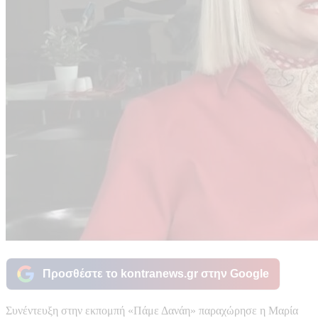
Προσθέστε το kontranews.gr στην Google
Συνέντευξη στην εκπομπή «Πάμε Δανάη» παραχώρησε η Μαρία