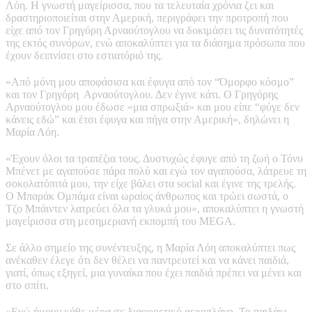
Λόη. Η γνωστή μαγείρισσα, που τα τελευταία χρόνια ζει και
δραστηριοποιείται στην Αμερική, περιγράφει την προτροπή που
είχε από τον Γρηγόρη Αρναούτογλου να δοκιμάσει τις δυνατότητές
της εκτός συνόρων, ενώ αποκαλύπτει για τα διάσημα πρόσωπα που
έχουν δειπνίσει στο εστιατόριό της.
«Από μόνη μου αποφάσισα και έφυγα από τον “Όμορφο κόσμο”
και τον Γρηγόρη Αρναούτογλου. Δεν έγινε κάτι. Ο Γρηγόρης
Αρναούτογλου μου έδωσε «μια σπρωξιά» και μου είπε “φύγε δεν
κάνεις εδώ” και έτσι έφυγα και πήγα στην Αμερική», δηλώνει η
Μαρία Λόη.
«Έχουν όλοι τα τραπέζια τους. Δυστυχώς έφυγε από τη ζωή ο Τόνυ
Μπένετ με αγαπούσε πάρα πολύ και εγώ τον αγαπούσα, λάτρευε τη
σοκολατόπιτά μου, την είχε βάλει στα social και έγινε της τρελής.
Ο Μπαράκ Ομπάμα είναι ωραίος άνθρωπος και τρώει σωστά, ο
Τζο Μπάιντεν λατρεύει όλα τα γλυκά μου», αποκαλύπτει η γνωστή
μαγείρισσα στη μεσημεριανή εκπομπή του MEGA.
Σε άλλο σημείο της συνέντευξης, η Μαρία Λόη αποκαλύπτει πως
ανέκαθεν έλεγε ότι δεν θέλει να παντρευτεί και να κάνει παιδιά,
γιατί, όπως εξηγεί, μια γυναίκα που έχει παιδιά πρέπει να μένει και
στο σπίτι.
«Εγώ ήμουν κάθε μέρα σε διαφορετικό αεροπλάνο. Το παιδάκι