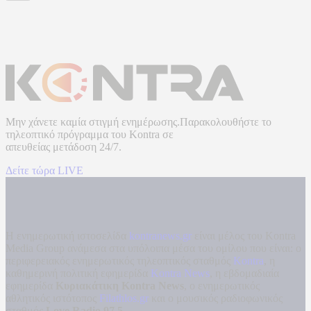
Μην χάνετε καμία στιγμή ενημέρωσης.Παρακολουθήστε το
τηλεοπτικό πρόγραμμα του
Kontra
σε
απευθείας μετάδοση
24/7.
Δείτε τώρα LIVE
Η ενημερωτική ιστοσελίδα
kontranews.gr
είναι μέλος του Kontra
Media Group ανάμεσα στα υπόλοιπα μέσα του ομίλου που είναι: ο
περιφερειακός ενημερωτικός τηλεοπτικός σταθμός
Kontra
, η
καθημερινή πολιτική εφημερίδα
Kontra News
, η εβδομαδιαία
εφημερίδα
Κυριακάτικη Kontra News
, ο ενημερωτικός
αθλητικός ιστότοπος
Filathlos.gr
και ο μουσικός ραδιοφωνικός
σταθμός
Love Radio 97,5
.