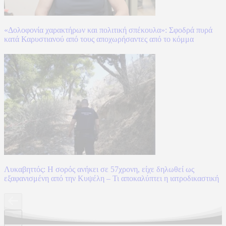
«Δολοφονία χαρακτήρων και πολιτική σπέκουλα»: Σφοδρά πυρά
κατά Καρυστιανού από τους αποχωρήσαντες από το κόμμα
Λυκαβηττός: Η σορός ανήκει σε 57χρονη, είχε δηλωθεί ως
εξαφανισμένη από την Κυψέλη – Τι αποκαλύπτει η ιατροδικαστική