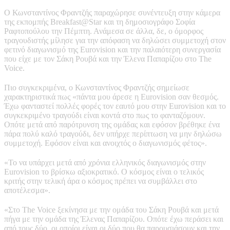
Ο Κωνσταντίνος Φραντζής παραχώρησε συνέντευξη στην κάμερα
της εκπομπής Breakfast@Star και τη δημοσιογράφο Σοφία
Ραφτοπούλου την Πέμπτη. Ανάμεσα σε άλλα, δε, ο όμορφος
τραγουδιστής μίλησε για την απόφαση να δηλώσει συμμετοχή στον
φετινό διαγωνισμό της Eurovision και την παλαιότερη συνεργασία
που είχε με τον Σάκη Ρουβά και την Έλενα Παπαρίζου στο The
Voice.
Πιο συγκεκριμένα, ο Κωνσταντίνος Φραντζής σημείωσε
χαρακτηριστικά πως «πάντα μου άρεσε η Eurovision σαν θεσμός.
Έχω φανταστεί πολλές φορές τον εαυτό μου στην Eurovision και το
συγκεκριμένο τραγούδι είναι κοντά στο πως το φανταζόμουν.
Οπότε μετά από παρότρυνση της ομάδας και εφόσον βρέθηκε ένα
πάρα πολύ καλό τραγούδι, δεν υπήρχε περίπτωση να μην δηλώσω
συμμετοχή. Εφόσον είναι και ανοιχτός ο διαγωνισμός φέτος».
«Το να υπάρχει μετά από χρόνια ελληνικός διαγωνισμός στην
Eurovision το βρίσκω αξιοκρατικό. Ο κόσμος είναι ο τελικός
κριτής στην τελική άρα ο κόσμος πρέπει να συμβάλλει στο
αποτέλεσμα».
«Στο The Voice ξεκίνησα με την ομάδα του Σάκη Ρουβά και μετά
πήγα με την ομάδα της Έλενας Παπαρίζου. Οπότε έχω περάσει και
από τους δύο, οι οποίοι είναι οι δύο που θα παρουσιάσουν και την