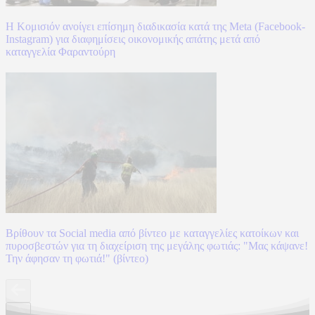
Η Κομισιόν ανοίγει επίσημη διαδικασία κατά της Meta (Facebook-
Instagram) για διαφημίσεις οικονομικής απάτης μετά από
καταγγελία Φαραντούρη
Βρίθουν τα Social media από βίντεο με καταγγελίες κατοίκων και
πυροσβεστών για τη διαχείριση της μεγάλης φωτιάς: "Μας κάψανε!
Την άφησαν τη φωτιά!" (βίντεο)