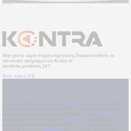
Μην χάνετε καμία στιγμή ενημέρωσης.Παρακολουθήστε το
τηλεοπτικό πρόγραμμα του
Kontra
σε
απευθείας μετάδοση
24/7.
Δείτε τώρα LIVE
Η ενημερωτική ιστοσελίδα
kontranews.gr
είναι μέλος του Kontra
Media Group ανάμεσα στα υπόλοιπα μέσα του ομίλου που είναι: ο
περιφερειακός ενημερωτικός τηλεοπτικός σταθμός
Kontra
, η
καθημερινή πολιτική εφημερίδα
Kontra News
, η εβδομαδιαία
εφημερίδα
Κυριακάτικη Kontra News
, ο ενημερωτικός
αθλητικός ιστότοπος
Filathlos.gr
και ο μουσικός ραδιοφωνικός