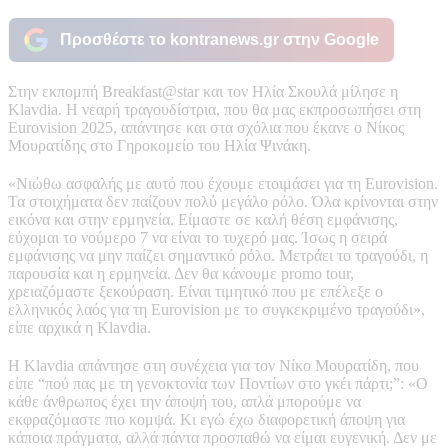
Προσθέστε το kontranews.gr στην Google
Στην εκπομπή Breakfast@star και τον Ηλία Σκουλά μίλησε η
Klavdia. Η νεαρή τραγουδίστρια, που θα μας εκπροσωπήσει στη
Eurovision 2025, απάντησε και στα σχόλια που έκανε ο Νίκος
Μουρατίδης στο Γηροκομείο του Ηλία Ψινάκη.
«Νιώθω ασφαλής με αυτό που έχουμε ετοιμάσει για τη Eurovision.
Τα στοιχήματα δεν παίζουν πολύ μεγάλο ρόλο. Όλα κρίνονται στην
εικόνα και στην ερμηνεία. Είμαστε σε καλή θέση εμφάνισης,
εύχομαι το νούμερο 7 να είναι το τυχερό μας. Ίσως η σειρά
εμφάνισης να μην παίζει σημαντικό ρόλο. Μετράει το τραγούδι, η
παρουσία και η ερμηνεία. Δεν θα κάνουμε promo tour,
χρειαζόμαστε ξεκούραση. Είναι τιμητικό που με επέλεξε ο
ελληνικός λαός για τη Eurovision με το συγκεκριμένο τραγούδι»,
είπε αρχικά η Klavdia.
Η Klavdia απάντησε στη συνέχεια για τον Νίκο Μουρατίδη, που
είπε “πού πας με τη γενοκτονία των Ποντίων στο γκέι πάρτι;”: «Ο
κάθε άνθρωπος έχει την άποψή του, απλά μπορούμε να
εκφραζόμαστε πιο κομψά. Κι εγώ έχω διαφορετική άποψη για
κάποια πράγματα, αλλά πάντα προσπαθώ να είμαι ευγενική. Δεν με