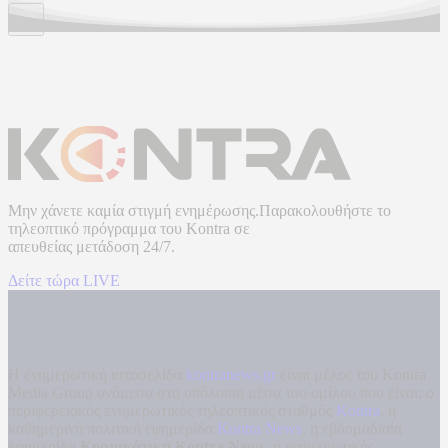
Μην χάνετε καμία στιγμή ενημέρωσης.Παρακολουθήστε το
τηλεοπτικό πρόγραμμα του
Kontra
σε
απευθείας μετάδοση
24/7.
Δείτε τώρα LIVE
Η ενημερωτική ιστοσελίδα
kontranews.gr
είναι μέλος του Kontra
Media Group ανάμεσα στα υπόλοιπα μέσα του ομίλου που είναι: ο
περιφερειακός ενημερωτικός τηλεοπτικός σταθμός
Kontra
, η
καθημερινή πολιτική εφημερίδα
Kontra News
, η εβδομαδιαία
εφημερίδα
Κυριακάτικη Kontra News
, ο ενημερωτικός