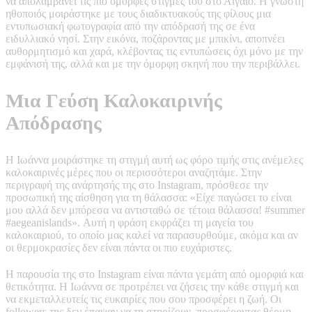
να απολαμβάνει τις πιο όμορφες στιγμές του στο Αιγαίο. Η γνωστή
ηθοποιός μοιράστηκε με τους διαδικτυακούς της φίλους μια
εντυπωσιακή φωτογραφία από την απόδρασή της σε ένα
ειδυλλιακό νησί. Στην εικόνα, ποζάροντας με μπικίνι, αποπνέει
αυθορμητισμό και χαρά, κλέβοντας τις εντυπώσεις όχι μόνο με την
εμφάνισή της, αλλά και με την όμορφη σκηνή που την περιβάλλει.
Μια Γεύση Καλοκαιρινής
Απόδρασης
Η Ιωάννα μοιράστηκε τη στιγμή αυτή ως φόρο τιμής στις ανέμελες
καλοκαιρινές μέρες που οι περισσότεροι αναζητάμε. Στην
περιγραφή της ανάρτησής της στο Instagram, πρόσθεσε την
προσωπική της αίσθηση για τη θάλασσα: «Είχε παγώσει το είναι
μου αλλά δεν μπόρεσα να αντισταθώ σε τέτοια θάλασσα! #summer
#aegeanislands». Αυτή η φράση εκφράζει τη μαγεία του
καλοκαιριού, το οποίο μας καλεί να παρασυρθούμε, ακόμα και αν
οι θερμοκρασίες δεν είναι πάντα οι πιο ευχάριστες.
Η παρουσία της στο Instagram είναι πάντα γεμάτη από ομορφιά και
θετικότητα. Η Ιωάννα σε προτρέπει να ζήσεις την κάθε στιγμή και
να εκμεταλλευτείς τις ευκαιρίες που σου προσφέρει η ζωή. Οι
followers της δεν έπαψαν να τη στηρίζουν, προσφέροντας θέρμη