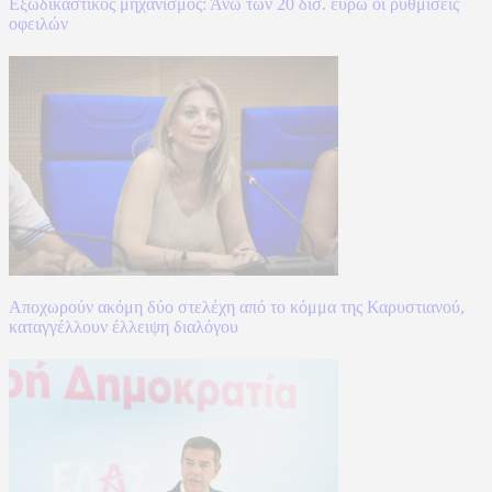
Εξωδικαστικός μηχανισμός: Άνω των 20 δισ. ευρώ οι ρυθμίσεις
οφειλών
Αποχωρούν ακόμη δύο στελέχη από το κόμμα της Καρυστιανού,
καταγγέλλουν έλλειψη διαλόγου