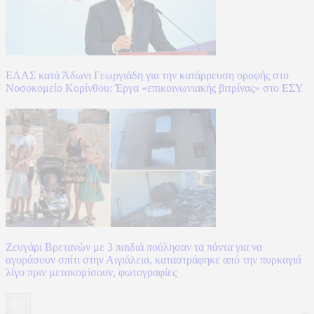
ΕΛΑΣ κατά Άδωνι Γεωργιάδη για την κατάρρευση οροφής στο
Νοσοκομείο Κορίνθου: Έργα «επικοινωνιακής βιτρίνας» στο ΕΣΥ
Ζευγάρι Βρετανών με 3 παιδιά πούλησαν τα πάντα για να
αγοράσουν σπίτι στην Αιγιάλεια, καταστράφηκε από την πυρκαγιά
λίγο πριν μετακομίσουν, φωτογραφίες