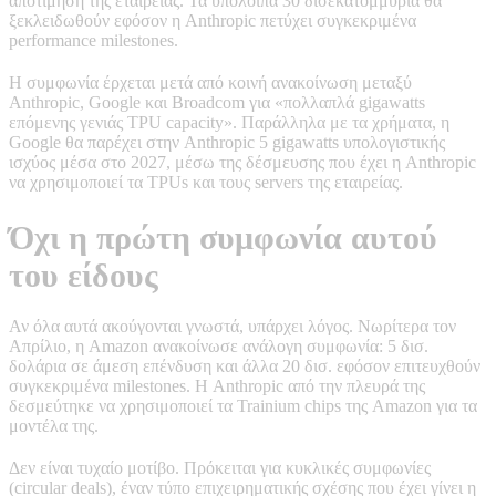
αποτίμηση της εταιρείας. Τα υπόλοιπα 30 δισεκατομμύρια θα
ξεκλειδωθούν εφόσον η Anthropic πετύχει συγκεκριμένα
performance milestones.
Η συμφωνία έρχεται μετά από κοινή ανακοίνωση μεταξύ
Anthropic, Google και Broadcom για «πολλαπλά gigawatts
επόμενης γενιάς TPU capacity». Παράλληλα με τα χρήματα, η
Google θα παρέχει στην Anthropic 5 gigawatts υπολογιστικής
ισχύος μέσα στο 2027, μέσω της δέσμευσης που έχει η Anthropic
να χρησιμοποιεί τα TPUs και τους servers της εταιρείας.
Όχι η πρώτη συμφωνία αυτού
του είδους
Αν όλα αυτά ακούγονται γνωστά, υπάρχει λόγος. Νωρίτερα τον
Απρίλιο, η Amazon ανακοίνωσε ανάλογη συμφωνία: 5 δισ.
δολάρια σε άμεση επένδυση και άλλα 20 δισ. εφόσον επιτευχθούν
συγκεκριμένα milestones. Η Anthropic από την πλευρά της
δεσμεύτηκε να χρησιμοποιεί τα Trainium chips της Amazon για τα
μοντέλα της.
Δεν είναι τυχαίο μοτίβο. Πρόκειται για κυκλικές συμφωνίες
(circular deals), έναν τύπο επιχειρηματικής σχέσης που έχει γίνει η