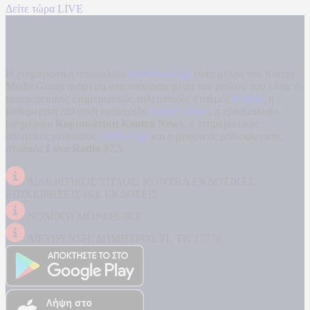
Δείτε τώρα LIVE
Η ενημερωτική ιστοσελίδα
kontranews.gr
είναι μέλος του Kontra
Media Group ανάμεσα στα υπόλοιπα μέσα του ομίλου που είναι: ο
περιφερειακός ενημερωτικός τηλεοπτικός σταθμός
Kontra
, η
καθημερινή πολιτική εφημερίδα
Kontra News
, η εβδομαδιαία
εφημερίδα
Κυριακάτικη Kontra News
, ο ενημερωτικός
αθλητικός ιστότοπος
Filathlos.gr
και ο μουσικός ραδιοφωνικός
σταθμός
Love Radio 97,5
.
ΔΙΑΚΡΙΤΙΚΟΣ ΤΙΤΛΟΣ: KONTRA ΕΚΔΟΤΙΚΕΣ
ΕΠΙΧΕΙΡΗΣΕΙΣ ΙΚΕ ΕΚΔΟΣΕΙΣ
ΝΟΜΙΚΗ ΜΟΡΦΗ: ΙΚΕ
ΔΙΕΥΘΥΝΣΗ: ΔΗΜΗΤΡΟΣ 31, ΤΚ 17778