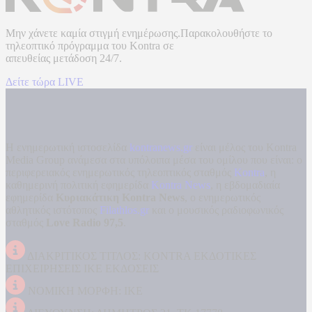
Μην χάνετε καμία στιγμή ενημέρωσης.Παρακολουθήστε το
τηλεοπτικό πρόγραμμα του
Kontra
σε
απευθείας μετάδοση
24/7.
Δείτε τώρα LIVE
Η ενημερωτική ιστοσελίδα
kontranews.gr
είναι μέλος του Kontra
Media Group ανάμεσα στα υπόλοιπα μέσα του ομίλου που είναι: ο
περιφερειακός ενημερωτικός τηλεοπτικός σταθμός
Kontra
, η
καθημερινή πολιτική εφημερίδα
Kontra News
, η εβδομαδιαία
εφημερίδα
Κυριακάτικη Kontra News
, ο ενημερωτικός
αθλητικός ιστότοπος
Filathlos.gr
και ο μουσικός ραδιοφωνικός
σταθμός
Love Radio 97,5
.
ΔΙΑΚΡΙΤΙΚΟΣ ΤΙΤΛΟΣ: KONTRA ΕΚΔΟΤΙΚΕΣ
ΕΠΙΧΕΙΡΗΣΕΙΣ ΙΚΕ ΕΚΔΟΣΕΙΣ
ΝΟΜΙΚΗ ΜΟΡΦΗ: ΙΚΕ