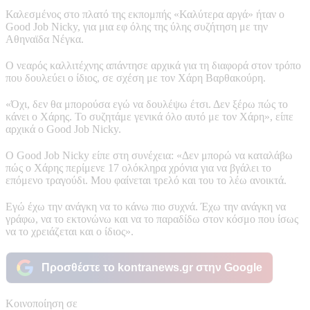
Καλεσμένος στο πλατό της εκπομπής «Καλύτερα αργά» ήταν ο
Good Job Nicky, για μια εφ όλης της ύλης συζήτηση με την
Αθηναϊδα Νέγκα.
Ο νεαρός καλλιτέχνης απάντησε αρχικά για τη διαφορά στον τρόπο
που δουλεύει ο ίδιος, σε σχέση με τον Χάρη Βαρθακούρη.
«Όχι, δεν θα μπορούσα εγώ να δουλέψω έτσι. Δεν ξέρω πώς το
κάνει ο Χάρης. Το συζητάμε γενικά όλο αυτό με τον Χάρη», είπε
αρχικά ο Good Job Nicky.
Ο Good Job Nicky είπε στη συνέχεια: «Δεν μπορώ να καταλάβω
πώς ο Χάρης περίμενε 17 ολόκληρα χρόνια για να βγάλει το
επόμενο τραγούδι. Μου φαίνεται τρελό και του το λέω ανοικτά.
Εγώ έχω την ανάγκη να το κάνω πιο συχνά. Έχω την ανάγκη να
γράφω, να το εκτονώνω και να το παραδίδω στον κόσμο που ίσως
να το χρειάζεται και ο ίδιος».
Προσθέστε το kontranews.gr στην Google
Κοινοποίηση σε