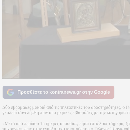
Προσθέστε το kontranews.gr στην Google
Δύο εβδομάδες μακριά από τις τηλεοπτικές του δραστηριότητες, ο 
γκαλερί συνελήφθη πριν από μερικές εβδομάδες με την κατηγορία τ
«Μετά από περίπου 15 ημέρες απουσίας, είμαι επιτέλους σήμερα, ξ
τα χρόνια», είπε στην έναρξη της εκπομπής του ο Γιώργος Τσαγκαρά