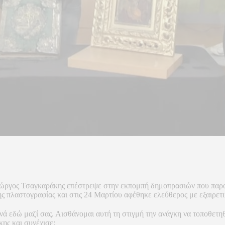
Γιώργος Τσαγκαράκης επέστρεψε στην εκπομπή δημοπρασιών που παρου
ης πλαστογραφίας και στις 24 Μαρτίου αφέθηκε ελεύθερος με εξαιρετι
ανά εδώ μαζί σας. Αισθάνομαι αυτή τη στιγμή την ανάγκη να τοποθετ
κης και συνέχισε: