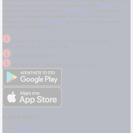
Media Group ανάμεσα στα υπόλοιπα μέσα του ομίλου που είναι: ο
περιφερειακός ενημερωτικός τηλεοπτικός σταθμός
Kontra
, η
καθημερινή πολιτική εφημερίδα
Kontra News
, η εβδομαδιαία
εφημερίδα
Κυριακάτικη Kontra News
, ο ενημερωτικός
αθλητικός ιστότοπος
Filathlos.gr
και ο μουσικός ραδιοφωνικός
σταθμός
Love Radio 97,5
.
ΔΙΑΚΡΙΤΙΚΟΣ ΤΙΤΛΟΣ: KONTRA ΕΚΔΟΤΙΚΕΣ
ΕΠΙΧΕΙΡΗΣΕΙΣ ΙΚΕ ΕΚΔΟΣΕΙΣ
ΝΟΜΙΚΗ ΜΟΡΦΗ: ΙΚΕ
ΔΙΕΥΘΥΝΣΗ: ΔΗΜΗΤΡΟΣ 31, ΤΚ 17778
ΚΑΤΗΓΟΡΙΕΣ
ΠΟΛΙΤΙΚΗ