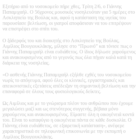
Εξιτήριο από το νοσοκομείο πήρε χθες, Τρίτη 2/6, ο Γιάννης
Παπαμιχαήλ. Ο 56χρονος μουσικός νοσηλευόταν για 5 ημέρες στο
Ασκληπιείο της Βούλας και, αφού η κατάσταση της υγείας του
παρουσίασε βελτίωση, οι γιατροί αποφάσισαν να του επιτρέψουν
να επιστρέψει στο σπίτι του.
Ο ξάδερφός του και διοικητής στο Ασκληπιείο της Βούλας,
Αιμίλιος Βουγιουκλάκης, μίλησε στο “Πρωινό” και τόνισε πως ο
Γιάννης Παπαμιχαήλ είναι ευδιάθετος. Ο ίδιος δήλωσε χαρούμενος
και ανακουφισμένος από το γεγονός πως όλα πήγαν καλά κατά τη
διάρκεια της νοσηλείας.
«Ο ασθενής Γιάννης Παπαμιχαήλ εξήλθε εχθές του νοσοκομείου
νωρίς το απόγευμα, αφού όλες οι κλινικές, εργαστηριακές και
απεικονιστικές εξετάσεις απέδειξαν τη σημαντική βελτίωση και την
επαναφορά σε όλους τους φυσιολογικούς δείκτες.
Ως Αιμίλιος και με το γνώρισμα πλέον του ανθρώπου που έχουμε
μεγαλώσει μαζί και ως στενότερος συγγενής, βέβαια μόνο
χαρούμενος και ανακουφισμένος. Είμαστε όλη η οικογένειά κοντά
του. Είναι το καταφύγιο η οικογένεια πάντα σε κάθε δυσκολία. Ο
Γιάννης είναι ευδιάθετος, σε εξαιρετική κατάσταση», ανέφερε
χαρακτηριστικά σε τηλεφωνική επικοινωνία με την εκπομπή ο
Αιμίλιος Βουγιουκλάκης.