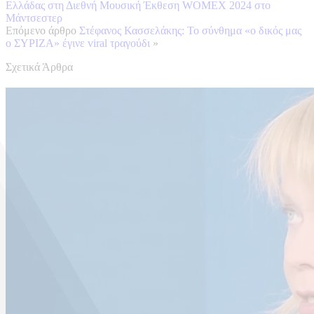
Ελλάδας στη Διεθνή Μουσική Έκθεση WOMEX 2024 στο
Μάντσεστερ
Επόμενο άρθρο
Στέφανος Κασσελάκης: Το σύνθημα «ο δικός μας
ο ΣΥΡΙΖΑ» έγινε viral τραγούδι
»
Σχετικά Άρθρα