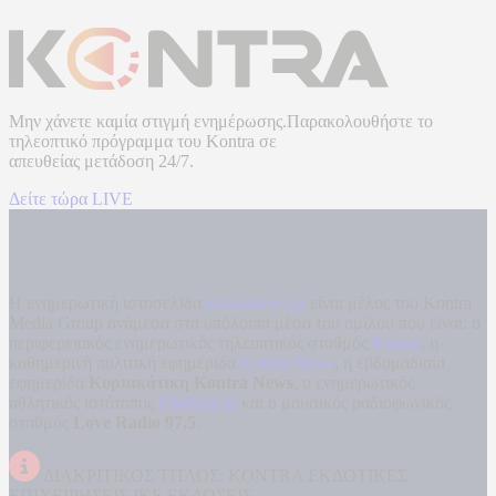
Μην χάνετε καμία στιγμή ενημέρωσης.Παρακολουθήστε το
τηλεοπτικό πρόγραμμα του
Kontra
σε
απευθείας μετάδοση
24/7.
Δείτε τώρα LIVE
Η ενημερωτική ιστοσελίδα
kontranews.gr
είναι μέλος του Kontra
Media Group ανάμεσα στα υπόλοιπα μέσα του ομίλου που είναι: ο
περιφερειακός ενημερωτικός τηλεοπτικός σταθμός
Kontra
, η
καθημερινή πολιτική εφημερίδα
Kontra News
, η εβδομαδιαία
εφημερίδα
Κυριακάτικη Kontra News
, ο ενημερωτικός
αθλητικός ιστότοπος
Filathlos.gr
και ο μουσικός ραδιοφωνικός
σταθμός
Love Radio 97,5
.
ΔΙΑΚΡΙΤΙΚΟΣ ΤΙΤΛΟΣ: KONTRA ΕΚΔΟΤΙΚΕΣ
ΕΠΙΧΕΙΡΗΣΕΙΣ ΙΚΕ ΕΚΔΟΣΕΙΣ