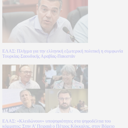
ΕΛΑΣ: Πλήγμα για την ελληνική εξωτερική πολιτική η συμφωνία
Τουρκίας-Σαουδικής Αραβίας-Πακιστάν
ΕΛΑΣ: «Κλειδώνουν» υποψηφιότητες στα ψηφοδέλτια του
κόμματος: Στην Α’ Πειραιά ο Πέτρος Κόκκαλης, στον Βόρειο