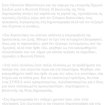
Στον Οδυσσέα Μητσόπουλο και την κάμερα της εκπομπής Πρωινό
ΣουΣού μιλά η Φωτεινή Πιπιλή. Η βουλευτής της Νέας
Δημοκρατίας ανοίγει την καρδιά και τα χαρτιά της, σχολιάζοντας τις
πολιτικές εξελίξεις γύρω από τον Στέφανο Κασσελάκη, τους
ηλικιακούς περιορισμούς στη δημοσιογραφία αλλά και τον σεξισμό
που δέχονται οι γυναίκες.
«Του Κασσελάκη του κόστισε απόλυτα η υπερπροβολή της
προσωπικής του ζωής. Μπορεί να έχει ένα πετυχημένο βιογραφικό,
όπως μας το παρουσιάζει, γιατί δεν ξέρουμε λεπτομέρειες από την
Αμερική, αλλά όταν ήρθε εδώ, φέρθηκε ως ένα κακομαθημένο
πλουσιόπαιδο που του πήραν για κάποια περίοδο τα παιχνίδια»,
σχολιάζει η Φωτεινή Πιπιλή.
«Από πολύ πλούσιος έγινε απλός πλούσιος με τα προβλήματα του
πατέρα του, που σέρνεται τώρα και στα δικαστήρια. Φέρθηκε σαν
κακομαθημένο παιδί που ήρθε να μας πει: κάνω ό,τι γουστάρω, σας
δείχνω και τα σπίτια μου. Και να επανεκλεγεί πρόεδρος, θα είναι
ένας ΣΥΡΙΖΑ πολύ τραυματισμένος, πολυδιασπασμένος και ο ίδιος
μια πολύ τσαλακωμένη προσωπικότητα», συμπληρώνει η
βουλευτής της Νέας Δημοκρατίας.
«Στη δημοσιογραφία δεν υπάρχει χρονικό όριο, ούτε στην
τηλεόραση. Στο εξωτερικό οι πιο έγκριτοι δημοσιογράφοι και στις