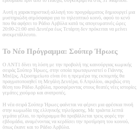
εβδομάδα πριν από το Πάσχα, συγκεκριμένα στις 31 Μαρτίου.
Αυτή η χαρακτηριστική αλλαγή του προγράμματος δημιουργεί μια
μυστηριώδη ατμόσφαιρα για το τηλεοπτικό κοινό, αφού το κενό
που θα αφήσει το Ράδιο Αρβύλα κατά τις απογευματινές ώρες
20:00-21:00 από Δευτέρα έως Τετάρτη δεν πρόκειται να μείνει
ανεκμετάλλευτο.
Το Νέο Πρόγραμμα: Σούπερ Ήρωες
Ο ΑΝΤ1 δίνει τη λύση με την προβολή της καινούργιας κωμικής
σειράς Σούπερ Ήρωες, στην οποία πρωταγωνιστεί ο Γιάννης
Μπέζος. Αξιοσημείωτο είναι ότι η πρεμιέρα της εκπομπής θα
πραγματοποιηθεί τη Μεγάλη Δευτέρα, 6 Απριλίου, ακριβώς στη
θέση του Ράδιο Αρβύλα, προσφέροντας στους θεατές νέες ιστορίες
γεμάτες χιούμορ και ανατροπές.
Η νέα σειρά Σούπερ Ήρωες φαίνεται να φέρνει μια φρέσκια πνοή
στην κωμωδία της ελληνικής τηλεόρασης. Με τριάντα λεπτά
γεμάτα γέλιο, το πρόγραμμα θα προβάλλεται τρεις φορές την
εβδομάδα, αναμένοντας να κερδίσει την προτίμηση του κοινού,
όπως έκανε και το Ράδιο Αρβύλα.