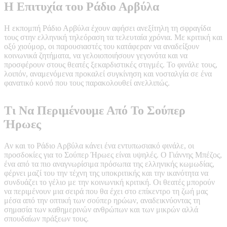
Η Επιτυχία του Ράδιο Αρβύλα
Η εκπομπή Ράδιο Αρβύλα έχουν αφήσει ανεξίτηλη τη σφραγίδα
τους στην ελληνική τηλεόραση τα τελευταία χρόνια. Με κριτική και
οξύ χιούμορ, οι παρουσιαστές του κατάφεραν να αναδείξουν
κοινωνικά ζητήματα, να γελοιοποιήσουν γεγονότα και να
προσφέρουν στους θεατές ξεκαρδιστικές στιγμές. Το φινάλε τους,
λοιπόν, αναμενόμενα προκαλεί συγκίνηση και νοσταλγία σε ένα
φανατικό κοινό που τους παρακολουθεί ανελλιπώς.
Τι Να Περιμένουμε Από Το Σούπερ
Ήρωες
Αν και το Ράδιο Αρβύλα κάνει ένα εντυπωσιακό φινάλε, οι
προσδοκίες για το Σούπερ Ήρωες είναι υψηλές. Ο Γιάννης Μπέζος,
ένα από τα πιο αναγνωρίσιμα πρόσωπα της ελληνικής κωμωδίας,
φέρνει μαζί του την τέχνη της υποκριτικής και την ικανότητα να
συνδυάζει το γέλιο με την κοινωνική κριτική. Οι θεατές μπορούν
να περιμένουν μια σειρά που θα έχει στο επίκεντρο τη ζωή μας
μέσα από την οπτική των σούπερ ηρώων, αναδεικνύοντας τη
σημασία των καθημερινών ανθρώπων και των μικρών αλλά
σπουδαίων πράξεων τους.