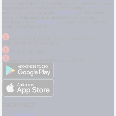
Media Group ανάμεσα στα υπόλοιπα μέσα του ομίλου που είναι: ο
περιφερειακός ενημερωτικός τηλεοπτικός σταθμός
Kontra
, η
καθημερινή πολιτική εφημερίδα
Kontra News
, η εβδομαδιαία
εφημερίδα
Κυριακάτικη Kontra News
, ο ενημερωτικός
αθλητικός ιστότοπος
Filathlos.gr
και ο μουσικός ραδιοφωνικός
σταθμός
Love Radio 97,5
.
ΔΙΑΚΡΙΤΙΚΟΣ ΤΙΤΛΟΣ: KONTRA ΕΚΔΟΤΙΚΕΣ
ΕΠΙΧΕΙΡΗΣΕΙΣ ΙΚΕ ΕΚΔΟΣΕΙΣ
ΝΟΜΙΚΗ ΜΟΡΦΗ: ΙΚΕ
ΔΙΕΥΘΥΝΣΗ: ΔΗΜΗΤΡΟΣ 31, ΤΚ 17778
ΚΑΤΗΓΟΡΙΕΣ
ΠΟΛΙΤΙΚΗ