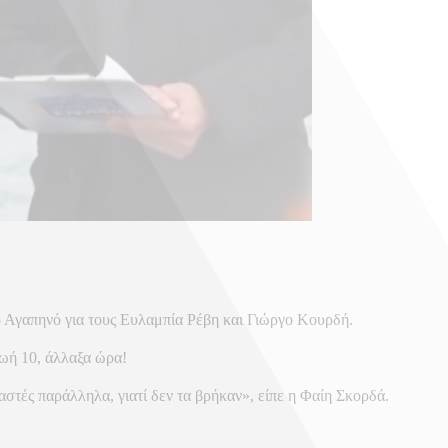
ο Αγαπηνό για τους Ευλαμπία Ρέβη και Γιώργο Κουρδή.
ζωή 10, άλλαξα ώρα!
αστές παράλληλα, γιατί δεν τα βρήκαν», είπε η Φαίη Σκορδά.