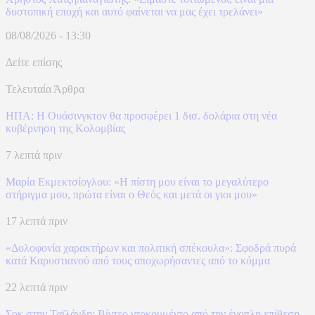
δυστοπική εποχή και αυτό φαίνεται να μας έχει τρελάνει»
08/08/2026 - 13:30
Δείτε επίσης
Τελευταία Άρθρα
ΗΠΑ: H Ουάσινγκτον θα προσφέρει 1 δισ. δολάρια στη νέα
κυβέρνηση της Κολομβίας
7 λεπτά πριν
Μαρία Εκμεκτσίογλου: «Η πίστη μου είναι το μεγαλύτερο
στήριγμα μου, πρώτα είναι ο Θεός και μετά οι γιοι μου»
17 λεπτά πριν
«Δολοφονία χαρακτήρων και πολιτική σπέκουλα»: Σφοδρά πυρά
κατά Καρυστιανού από τους αποχωρήσαντες από το κόμμα
22 λεπτά πριν
Σοκ στην Ταϊλάνδη: Βίντεο ντοκουμέντο από την ένοπλη επίθεση