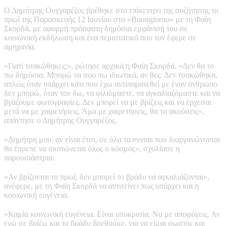
Ο Δημήτρης Ουγγαρέζος βρέθηκε στο επίκεντρο της συζήτησης το
πρωί της Παρασκευής 12 Ιουνίου στο «Buongiorno» με τη Φαίη
Σκορδά, με αφορμή πρόσφατη δημόσια εμφάνισή του σε
κοινωνική εκδήλωση και ένα περιστατικό που τον έφερε σε
αμηχανία.
«Γιατί τσακώθηκες;», ρώτησε αρχικά η Φαίη Σκορδά. «Δεν θα το
πω δημόσια. Μπορώ να σου πω ιδιωτικά, αν θες. Δεν τσακώθηκα,
απλώς όταν υπάρχει κάτι που έχω αντιπαρατεθεί με έναν άνθρωπο
δεν μπορώ, όταν τον δω, να φιλιόμαστε, να αγκαλιαζόμαστε και να
βγάζουμε φωτογραφίες. Δεν μπορεί να με βρίζεις και να έρχεσαι
μετά να με χαιρετήσεις. Άμα με χαιρετήσεις, θα τα ακούσεις»,
απάντησε ο Δημήτρης Ουγγαρέζος.
«Δημήτρη μου, αν είναι έτσι, σε όλα τα events που διοργανώνονται
θα έπρεπε να σκοτώνεται όλος ο κόσμος», σχολίασε η
παρουσιάστρια.
«Αν βρίζονται το πρωί, δεν μπορεί το βράδυ να αγκαλιάζονται»,
ανέφερε, με τη Φαίη Σκορδά να αντιτείνει πως υπάρχει και η
κοινωνική ευγένεια.
«Καμία κοινωνική ευγένεια. Είναι υποκρισία. Να με αποφύγεις. Αν
εγώ σε βρίζω και το βράδυ βρεθούμε, για να είμαι σωστός και