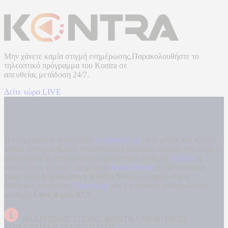
Μην χάνετε καμία στιγμή ενημέρωσης.Παρακολουθήστε το
τηλεοπτικό πρόγραμμα του
Kontra
σε
απευθείας μετάδοση
24/7.
Δείτε τώρα LIVE
Η ενημερωτική ιστοσελίδα
kontranews.gr
είναι μέλος του Kontra
Media Group ανάμεσα στα υπόλοιπα μέσα του ομίλου που είναι: ο
περιφερειακός ενημερωτικός τηλεοπτικός σταθμός
Kontra
, η
καθημερινή πολιτική εφημερίδα
Kontra News
, η εβδομαδιαία
εφημερίδα
Κυριακάτικη Kontra News
, ο ενημερωτικός
αθλητικός ιστότοπος
Filathlos.gr
και ο μουσικός ραδιοφωνικός
σταθμός
Love Radio 97,5
.
ΔΙΑΚΡΙΤΙΚΟΣ ΤΙΤΛΟΣ: KONTRA ΕΚΔΟΤΙΚΕΣ