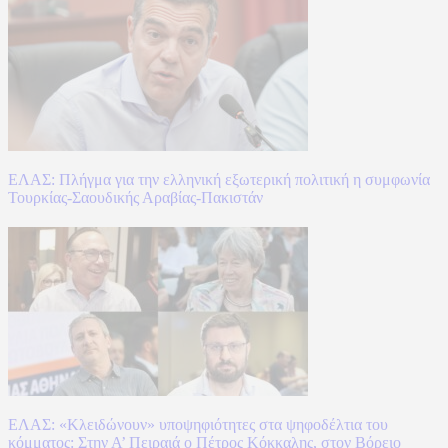
ΕΛΑΣ: Πλήγμα για την ελληνική εξωτερική πολιτική η συμφωνία
Τουρκίας-Σαουδικής Αραβίας-Πακιστάν
ΕΛΑΣ: «Κλειδώνουν» υποψηφιότητες στα ψηφοδέλτια του
κόμματος: Στην Α’ Πειραιά ο Πέτρος Κόκκαλης, στον Βόρειο