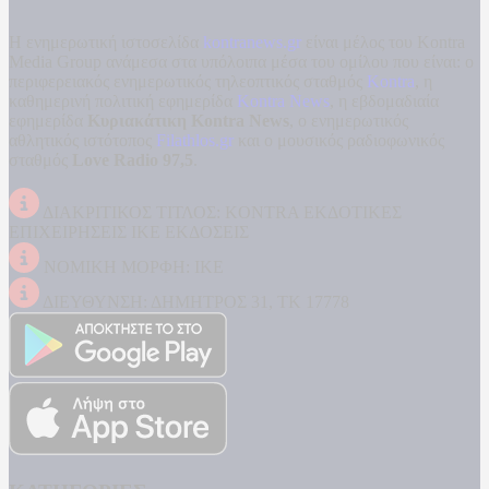
Η ενημερωτική ιστοσελίδα
kontranews.gr
είναι μέλος του Kontra
Media Group ανάμεσα στα υπόλοιπα μέσα του ομίλου που είναι: ο
περιφερειακός ενημερωτικός τηλεοπτικός σταθμός
Kontra
, η
καθημερινή πολιτική εφημερίδα
Kontra News
, η εβδομαδιαία
εφημερίδα
Κυριακάτικη Kontra News
, ο ενημερωτικός
αθλητικός ιστότοπος
Filathlos.gr
και ο μουσικός ραδιοφωνικός
σταθμός
Love Radio 97,5
.
ΔΙΑΚΡΙΤΙΚΟΣ ΤΙΤΛΟΣ: KONTRA ΕΚΔΟΤΙΚΕΣ
ΕΠΙΧΕΙΡΗΣΕΙΣ ΙΚΕ ΕΚΔΟΣΕΙΣ
ΝΟΜΙΚΗ ΜΟΡΦΗ: ΙΚΕ
ΔΙΕΥΘΥΝΣΗ: ΔΗΜΗΤΡΟΣ 31, ΤΚ 17778