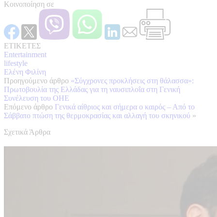
Κοινοποίηση σε
ΕΤΙΚΕΤΕΣ
Entertainment
lifestyle
Ελένη Φιλίνη
Προηγούμενο άρθρο
«Σύγχρονες προκλήσεις στη θάλασσα»:
Πρωτοβουλία της Ελλάδας για τη ναυσιπλοΐα στη Γενική
Συνέλευση του ΟΗΕ
Επόμενο άρθρο
Γενικά αίθριος και σήμερα ο καιρός – Από το
Σάββατο πτώση της θερμοκρασίας και αλλαγή του σκηνικού
»
Σχετικά Άρθρα