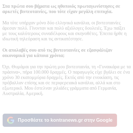
Στα πρώτα σου βήματα ως ηθοποιός πρωταγωνίστησες σε
αρκετές βιντεοταινίες, που τότε είχαν μεγάλη επιτυχία.
Μα τότε υπήρχαν μόνο δύο ελληνικά κανάλια, οι βιντεοταινίες
άρεσαν πολύ. Γίνονταν και πολύ αξιόλογες δουλειές. Έχω παίξει
με τους καλύτερους συναδέλφους και σκηνοθέτες. Έπειτα ήρθε η
ιδιωτική τηλεόραση και τις αντικατέστησε.
Οι απολαβές σου από τις βιντεοταινίες σε εξασφάλιζαν
οικονομικά για κάποια χρόνια;
Όχι. Θυμάμαι για την πρώτη μου βιντεοταινία, τη «Γυναικάρα με τα
πράσινα», πήρα 100.000 δραχμές. Ο παραγωγός είχε βγάλει σε ένα
χρόνο 30 εκατομμύρια δραχμές. Εκτός από την ενοικίαση, τις
πρόβαλλαν επίσης και σε περιφερειακά κανάλια, αλλά και στο
εξωτερικό. Μου έστελναν χιλιάδες γράμματα από Γερμανία,
Αυστραλία, Αμερική.
Προσθέστε το kontranews.gr στην Google