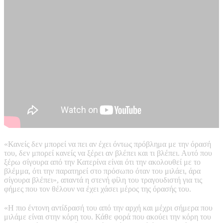
«Κανείς δεν μπορεί να πει αν έχει όντως πρόβλημα με την όρασή
του, δεν μπορεί κανείς να ξέρει αν βλέπει και τι βλέπει. Αυτό που
ξέρω σίγουρα από την Κατερίνα είναι ότι την ακολουθεί με το
βλέμμα, ότι την παρατηρεί στο πρόσωπο όταν του μιλάει, άρα
σίγουρα βλέπει», απαντά η στενή φίλη του τραγουδιστή για τις
φήμες που τον θέλουν να έχει χάσει μέρος της όρασής του.
«Η πιο έντονη αντίδρασή του από την αρχή και μέχρι σήμερα που
μιλάμε είναι στην κόρη του. Κάθε φορά που ακούει την κόρη του