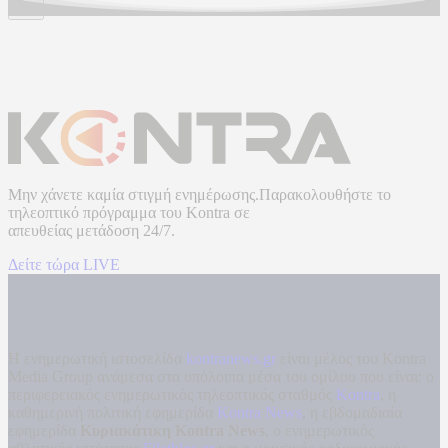
Μην χάνετε καμία στιγμή ενημέρωσης.Παρακολουθήστε το
τηλεοπτικό πρόγραμμα του
Kontra
σε
απευθείας μετάδοση
24/7.
Δείτε τώρα LIVE
Η ενημερωτική ιστοσελίδα
kontranews.gr
είναι μέλος του Kontra
Media Group ανάμεσα στα υπόλοιπα μέσα του ομίλου που είναι: ο
περιφερειακός ενημερωτικός τηλεοπτικός σταθμός
Kontra
, η
καθημερινή πολιτική εφημερίδα
Kontra News
, η εβδομαδιαία
εφημερίδα
Κυριακάτικη Kontra News
, ο ενημερωτικός