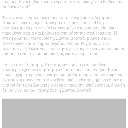
μιλήσει. Είναι αηδιαστικό να γράφουν ότι η οικογένεια θα δωρίσει
τα όργανά του”.
Ένας χρόνος συμπληρώνεται από τη στιγμή που ο Δημήτρης
Κόκοτας υπέστη οξύ έμφραγμα στις πρόβες του J2US, με
αποτέλεσμα να μεταφερθεί εσπευσμένα στο νοσοκομείο, όπου
παραμένει ακόμα και βρίσκεται στη φάση της αποθεραπείας. Η
στενή φίλη του τραγουδιστή, Σάντρα Βουτσά, μίλησε στους
Weekenders και τη δημοσιογράφο, Νάντια Ρηγάτου, για τις
τελευταίες εξελίξεις γύρω από την υγεία του, στέλνοντας για ακόμη
μια φορά ένα μήνυμα αισιοδοξίας για την πορεία του.
«Ξέρω ότι ο Δημήτρης Κόκοτας κάθε μέρα είναι και λίγο
καλύτερα, έχει συνειδητότητα πλέον, ακούει και αντιδρά. Είναι
πολύ ευχαριστημένοι οι γιατροί και μάλιστα πριν κάποιο καιρό που
έκατσε και μόνος του στο κρεβάτι, από εκείνη την ημέρα είπανε οι
γιατροί ότι τώρα ξεκίνησε ο δρόμος προς την αποθεραπεία, δηλαδή
ότι θα γίνει καλά», περιγράφει η Σάντρα Βουτσά.