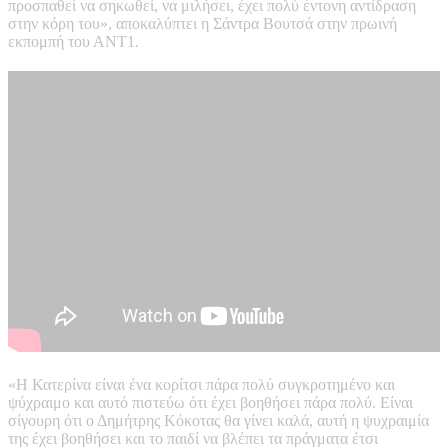
προσπαθεί να σηκωθεί, να μιλήσει, έχει πολύ έντονη αντίδραση
στην κόρη του», αποκαλύπτει η Σάντρα Βουτσά στην πρωινή
εκπομπή του ΑΝΤ1.
«Η Κατερίνα είναι ένα κορίτσι πάρα πολύ συγκροτημένο και
ψύχραιμο και αυτό πιστεύω ότι έχει βοηθήσει πάρα πολύ. Είναι
σίγουρη ότι ο Δημήτρης Κόκοτας θα γίνει καλά, αυτή η ψυχραιμία
της έχει βοηθήσει και το παιδί να βλέπει τα πράγματα έτσι