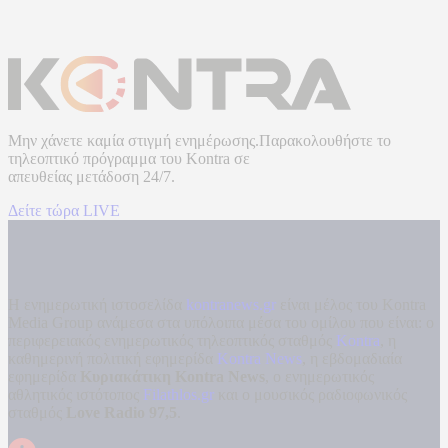
Μην χάνετε καμία στιγμή ενημέρωσης.Παρακολουθήστε το
τηλεοπτικό πρόγραμμα του
Kontra
σε
απευθείας μετάδοση
24/7.
Δείτε τώρα LIVE
Η ενημερωτική ιστοσελίδα
kontranews.gr
είναι μέλος του Kontra
Media Group ανάμεσα στα υπόλοιπα μέσα του ομίλου που είναι: ο
περιφερειακός ενημερωτικός τηλεοπτικός σταθμός
Kontra
, η
καθημερινή πολιτική εφημερίδα
Kontra News
, η εβδομαδιαία
εφημερίδα
Κυριακάτικη Kontra News
, ο ενημερωτικός
αθλητικός ιστότοπος
Filathlos.gr
και ο μουσικός ραδιοφωνικός
σταθμός
Love Radio 97,5
.