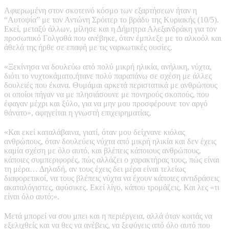
Αφιερωμένη στον σκοτεινό κόσμο των εξαρτήσεων ήταν η
“Αυτοψία” με τον Αντώνη Σρόιτερ το βράδυ της Κυριακής (10/5).
Εκεί, μεταξύ άλλων, μίλησε και η Δήμητρα Αλεξανδράκη για τον
προσωπικό Γολγοθά που ανέβηκε, όταν έμπλεξε με το αλκοόλ και
άθελά της ήρθε σε επαφή με τις ναρκωτικές ουσίες.
«Ξεκίνησα να δουλεύω από πολύ μικρή ηλικία, ανήλικη, νύχτα,
διότι το νυχτοκάματο,ήτανε πολύ παραπάνω σε σχέση με άλλες
δουλειές που έκανα. Θυμάμαι αρκετά περιστατικά με ανθρώπους
οι οποίοι πήγαν να με πλησιάσουνε με πονηρούς σκοπούς, που
έφαγαν μέχρι και ξύλο, για να μην μου προσφέρουνε τον αργό
θάνατο», αφηγείται η γνωστή επιχειρηματίας.
«Και εκεί καταλάβαινα, γιατί, όταν μου δείχνανε κιόλας
ανθρώπους, όταν δουλεύεις νύχτα από μικρή ηλικία και δεν έχεις
καμία σχέση με όλο αυτό, και βλέπεις κάποιους ανθρώπους,
κάποιες συμπεριφορές, πώς αλλάζει ο χαρακτήρας τους, πώς είναι
τη μέρα… Δηλαδή, αν τους έχεις δει μέρα είναι τελείως
διαφορετικοί, να τους βλέπεις νύχτα να έχουν κάποιες αντιδράσεις
ακαταλόγιστες, αφύσικες. Εκεί λίγο, κάπου τρομάζεις. Και λες «τι
είναι όλο αυτό;».
Μετά μπορεί να σου μπει και η περιέργεια, αλλά όταν κοιτάς να
εξελιχθείς και να θες να ανέβεις, να ξεφύγεις από όλο αυτό που