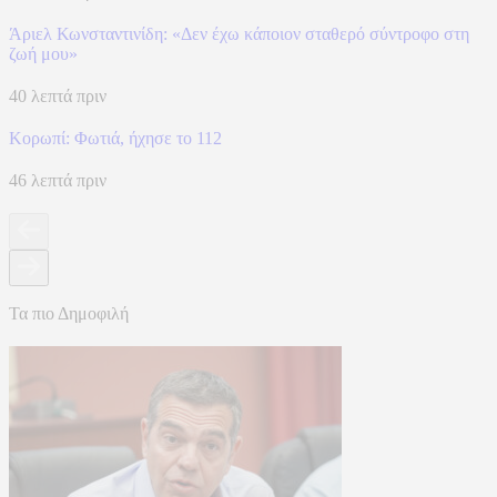
Άριελ Κωνσταντινίδη: «Δεν έχω κάποιον σταθερό σύντροφο στη
ζωή μου»
40 λεπτά πριν
Κορωπί: Φωτιά, ήχησε το 112
46 λεπτά πριν
Τα πιο Δημοφιλή