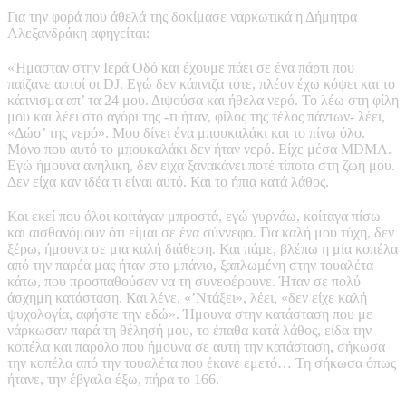
Για την φορά που άθελά της δοκίμασε ναρκωτικά η Δήμητρα
Αλεξανδράκη αφηγείται:
«Ήμασταν στην Ιερά Οδό και έχουμε πάει σε ένα πάρτι που
παίζανε αυτοί οι DJ. Εγώ δεν κάπνιζα τότε, πλέον έχω κόψει και το
κάπνισμα απ’ τα 24 μου. Διψούσα και ήθελα νερό. Το λέω στη φίλη
μου και λέει στο αγόρι της -τι ήταν, φίλος της τέλος πάντων- λέει,
«Δώσ’ της νερό». Μου δίνει ένα μπουκαλάκι και το πίνω όλο.
Μόνο που αυτό το μπουκαλάκι δεν ήταν νερό. Είχε μέσα MDMA.
Εγώ ήμουνα ανήλικη, δεν είχα ξανακάνει ποτέ τίποτα στη ζωή μου.
Δεν είχα καν ιδέα τι είναι αυτό. Και το ήπια κατά λάθος.
Και εκεί που όλοι κοιτάγαν μπροστά, εγώ γυρνάω, κοίταγα πίσω
και αισθανόμουν ότι είμαι σε ένα σύννεφο. Για καλή μου τύχη, δεν
ξέρω, ήμουνα σε μια καλή διάθεση. Και πάμε, βλέπω η μία κοπέλα
από την παρέα μας ήταν στο μπάνιο, ξαπλωμένη στην τουαλέτα
κάτω, που προσπαθούσαν να τη συνεφέρουνε. Ήταν σε πολύ
άσχημη κατάσταση. Και λένε, «’Ντάξει», λέει, «δεν είχε καλή
ψυχολογία, αφήστε την εδώ». Ήμουνα στην κατάσταση που με
νάρκωσαν παρά τη θέλησή μου, το έπαθα κατά λάθος, είδα την
κοπέλα και παρόλο που ήμουνα σε αυτή την κατάσταση, σήκωσα
την κοπέλα από την τουαλέτα που έκανε εμετό… Τη σήκωσα όπως
ήτανε, την έβγαλα έξω, πήρα το 166.