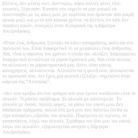
βλέπεις, δεν μένεις εκεί. Δυστυχώς, πάρα πολλές φίλες τότε,
γνωστές, ξέφευγαν. Έφτασα στο σημείο να μην μπορώ να
συνεννοηθώ με τις φίλες μου, με κορίτσια που ήμασταν από μικρή
ηλικία μαζί, και μετά από κάποια χρόνια, να βλέπεις ότι κάτι δεν
πηγαίνει καλά», συνεχίζει στην περιγραφή της η Δήμητρα
Αλεξανδράκη.
«Όταν ένας άνθρωπος ξεκινάει να κάνει καταχρήσεις, φαίνεται στο
πρόσωπό του. Είναι διαφορετικό το να μεγαλώνει ένας άνθρωπος.
Ναι, είναι η πάροδος του χρόνου η οποία ναι, αλλάζει, διαμορφώνει
διαφορετικά γενικότερα τα χαρακτηριστικά μας. Και είναι αλλιώς
να αλλοιώνει τα χαρακτηριστικά μας. Διότι, όταν κάνεις
καταχρήσεις, αλλοιώνεσαι. Αλλοιώνεται η φωνή σου, αλλοιώνεται
το πρόσωπό σου, δεν έχεις μια φυσική εξέλιξη», σημειώνει στην
κάμερα της “Αυτοψίας”.
«Δεν σου κρύβω ότι ένα πράγμα που μου έμεινε κατάλοιπο είναι το
αλκοόλ. Τεράστιο πρόβλημα. Το αλκοόλ με κατέστρεψε. Το
αλκοόλ με έκανε, πολλές φορές, να χάσω τον εαυτό μου. Δεν
κατάφερα πράγματα, πολλά στη ζωή μου που πιστεύω ότι θα τα
είχα καταφέρει, εξαιτίας του αλκοόλ. Παρέμεινα σε σχέσεις, σε
καταστάσεις, λόγω του αλκοόλ. Σιχάθηκα τον ίδιο μου τον εαυτό,
λόγω του αλκοόλ», εξομολογείται ανοιχτά η Δήμητρα
Αλεξανδράκη.