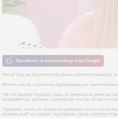
Προσθέστε το kontranews.gr στην Google
Μια εφ’ όλης της ύλης συνέντευξη έδωσε η Δέσποινα Καμπούρη, τ
Μέσα σε όλα, δε, η γοητευτική δημοσιογράφος και παρουσιάστρια 
“Με τον Δημήτρη Ουγγαρέζο είχαμε τα προηγούμενα χρόνια μια πάρ
αντιπαράθεση με μηνύματα. Σχολίασα κάτι που είχε πει και στο οπο
“Πρόσφατα, λοιπόν, τον άκουγα στο ραδιόφωνο και του έστειλα ένα 
να ακούω αυτά” του έγραψα” συμπλήρωσε, επίσης, η Δέσποινα Καμπο