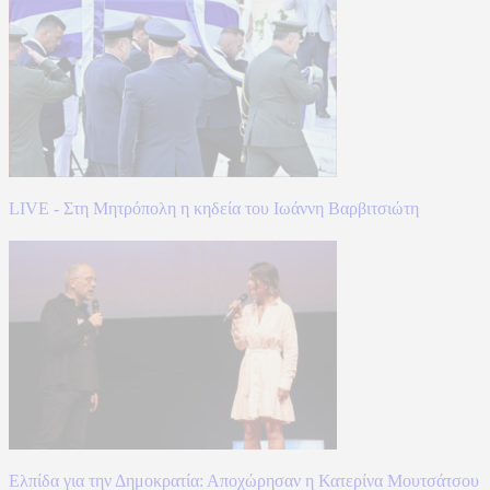
LIVE - Στη Μητρόπολη η κηδεία του Ιωάννη Βαρβιτσιώτη
Ελπίδα για την Δημοκρατία: Αποχώρησαν η Κατερίνα Μουτσάτσου