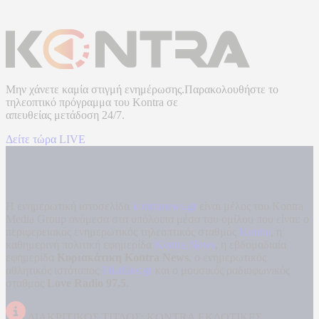
Μην χάνετε καμία στιγμή ενημέρωσης.Παρακολουθήστε το
τηλεοπτικό πρόγραμμα του
Kontra
σε
απευθείας μετάδοση
24/7.
Δείτε τώρα LIVE
Η ενημερωτική ιστοσελίδα
kontranews.gr
είναι μέλος του Kontra
Media Group ανάμεσα στα υπόλοιπα μέσα του ομίλου που είναι: ο
περιφερειακός ενημερωτικός τηλεοπτικός σταθμός
Kontra
, η
καθημερινή πολιτική εφημερίδα
Kontra News
, η εβδομαδιαία
εφημερίδα
Κυριακάτικη Kontra News
, ο ενημερωτικός
αθλητικός ιστότοπος
Filathlos.gr
και ο μουσικός ραδιοφωνικός
σταθμός
Love Radio 97,5
.
ΔΙΑΚΡΙΤΙΚΟΣ ΤΙΤΛΟΣ: KONTRA ΕΚΔΟΤΙΚΕΣ