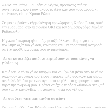
«Χώσ’ τα, Ρώπα! μου λένε συνέχεια, προφανώς από τις
συνεντεύξεις που έχουν ακούσει. Λέω κάτι που τους αφορά κι
εκείνους», είπε η Χρύσα Ρώπα.
Σε μια εκ βαθέων εξομολόγηση προχώρησε η Χρύσα Ρώπα, αυτή
την εβδομάδα, στο περιοδικό ΟΚ! και τον δημοσιογράφο Μιχάλη
Ροδόπουλο.
Η γνωστή κωμική ηθοποιός, μεταξύ άλλων, μίλησε για την
πολύτιμη αξία του γέλιου, κάνοντας και μια προσωπική αναφορά
σε ένα πρόβλημα υγείας που αντιμετώπισε.
-Δε σε καταπιέζει αυτό, να περιμένουν να τους κάνεις να
γελάσουν;
Καθόλου. Από το γέλιο υπάρχω και νομίζω ότι μέσα από το γέλιο
υπάρχουν άνθρωποι που έχουν περάσει πολύ δύσκολα και πήραν
αναβολή. Μπήκα με έναν όγκο στο κεφάλι στο χειρουργείο και
πήρα την αναβολή μου. Πρέπει να έχεις περάσει δύσκολα στη ζωή
σου για να καταλάβεις την πολύτιμη αξία του γέλιου.
-Δε σου λένε «πες μας κανένα αστείο»;
Όχι, ποτέ. «Χώσ’ τα, Ρώπα!» μου λένε συνέχεια, προφανώς από τις