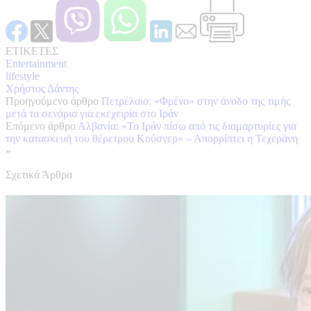
ΕΤΙΚΕΤΕΣ
Entertainment
lifestyle
Χρήστος Δάντης
Προηγούμενο άρθρο
Πετρέλαιο: «Φρένο» στην άνοδο της τιμής
μετά τα σενάρια για εκεχειρία στο Ιράν
Επόμενο άρθρο
Αλβανία: «Το Ιράν πίσω από τις διαμαρτυρίες για
την κατασκευή του θέρετρου Κούσνερ» – Απορρίπτει η Τεχεράνη
»
Σχετικά Άρθρα