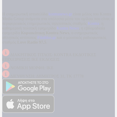
Η ενημερωτική ιστοσελίδα
kontranews.gr
είναι μέλος του Kontra
Media Group ανάμεσα στα υπόλοιπα μέσα του ομίλου που είναι: ο
περιφερειακός ενημερωτικός τηλεοπτικός σταθμός
Kontra
, η
καθημερινή πολιτική εφημερίδα
Kontra News
, η εβδομαδιαία
εφημερίδα
Κυριακάτικη Kontra News
, ο ενημερωτικός
αθλητικός ιστότοπος
Filathlos.gr
και ο μουσικός ραδιοφωνικός
σταθμός
Love Radio 97,5
.
ΔΙΑΚΡΙΤΙΚΟΣ ΤΙΤΛΟΣ: KONTRA ΕΚΔΟΤΙΚΕΣ
ΕΠΙΧΕΙΡΗΣΕΙΣ ΙΚΕ ΕΚΔΟΣΕΙΣ
ΝΟΜΙΚΗ ΜΟΡΦΗ: ΙΚΕ
ΔΙΕΥΘΥΝΣΗ: ΔΗΜΗΤΡΟΣ 31, ΤΚ 17778