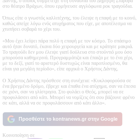
Δάντης, ο οποίος συμμετείχε στη συναυλία του Δημήτρη Σταρόβα
στο θέατρο Βράχων, όπου ερμήνευσε αγγλόφωνα ροκ τραγούδια.
Όπως είπε ο γνωστός καλλιτέχνης, του έλειψε η επαφή με το κοινό,
καθώς απείχε λόγω ενός ατυχήματος που είχε, με αποτέλεσμα να
χτυπήσει σοβαρά το χέρι του.
«Μου έχει λείψει πάρα πολύ η επαφή με τον κόσμο. Το σπάσιμο
αυτό ήταν δυνατό, έκανα δύο χειρουργεία και με κράτησε μακριά.
Το τραγούδι δεν μου έλειψε γιατί δούλευα στο στούντιό μου όσο
μπορούσα καθημερινά. Προγραμμάτιζα και έπαιζα με το ένα χέρι,
με το δεξί, γιατί το αριστερό δυστυχώς είναι παροπλισμένο, θα
είναι για μεγάλη περίοδο», είπε αρχικά ο Χρήστος Δάντης.
Ο Χρήστος Δάντης πρόσθεσε στη συνέχεια: «Κυκλοφορούσα σε
ένα βρεγμένο δρόμο, έβρεχε και έπαθα ένα ατύχημα, σαν να έπεσα
σε χιόνι, σαν να γλίστρησα. Στο φυλάει ο Θεός, μπορεί να σε
προφυλάσσει από κάτι. Μπορεί να νομίζεις ότι σου βάζουνε φρένο
σε κάτι, αλλά να σε προφυλάσσουν από κάτι άλλο».
Προσθέστε το kontranews.gr στην Google
Κοινοποίηση σε