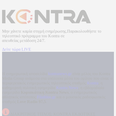
Μην χάνετε καμία στιγμή ενημέρωσης.Παρακολουθήστε το
τηλεοπτικό πρόγραμμα του
Kontra
σε
απευθείας μετάδοση
24/7.
Δείτε τώρα LIVE
Η ενημερωτική ιστοσελίδα
kontranews.gr
είναι μέλος του Kontra
Media Group ανάμεσα στα υπόλοιπα μέσα του ομίλου που είναι: ο
περιφερειακός ενημερωτικός τηλεοπτικός σταθμός
Kontra
, η
καθημερινή πολιτική εφημερίδα
Kontra News
, η εβδομαδιαία
εφημερίδα
Κυριακάτικη Kontra News
, ο ενημερωτικός
αθλητικός ιστότοπος
Filathlos.gr
και ο μουσικός ραδιοφωνικός
σταθμός
Love Radio 97,5
.
ΔΙΑΚΡΙΤΙΚΟΣ ΤΙΤΛΟΣ: KONTRA ΕΚΔΟΤΙΚΕΣ