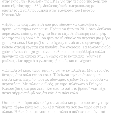
στην εκπομπή «Κυψέλη» της ΕΡΤ2 για την περίοδο της ζωής του
όπου εξαιτίας της πολλής δουλειάς έπαθε υπερκόπωση με
αποτέλεσμα να λιποθυμήσει στην εξώπορτα του Γιώργου
Καπουτζίδη.
«Ήρθαν τα πράγματα έτσι που μου έδωσαν να καταλάβω ότι
πρέπει να πατήσω ένα pause. Πρέπει να ήταν το 2011 όταν δούλευα
πάρα πολύ, επίσης, το φαγητό δεν το είχα σε ιδιαίτερη εκτίμηση.
Με την πολλή δουλειά μου ήταν πολύ εύκολο να περάσει μια μέρα
χωρίς να φάω. Όλα μαζί συν το άγχος, την πίεση, ο οργανισμός
κάποια στιγμή έρχεται και παθαίνει ένα overdose. Τα τελευταία δύο
χρόνια όντως έτρεχα χειμώνα – καλοκαίρι με παράλληλα πολλά
πράγματα και κάποια στιγμή χωρίς να το καταλάβω, χάθηκε η
μπάλα», είπε αρχικά ο γνωστός ηθοποιός και συνέχισε:
«Έφτασα 54 κιλά, τώρα είμαι 78 για να καταλάβετε. Μια μέρα στο
θέατρο, έτσι απλά έπεσα κάτω. Τελείωσα την παράσταση και
έπεσα κάτω. Είχα 40 πυρετό, αδυναμία, σχεδόν δεν μπορούσα να
περπατήσω. Με φώτισε ο Θεός, με πήρε τηλέφωνο ο Γιώργος
Καπουτζίδης και μου λέει “έλα από το σπίτι το βράδυ” γιατί είχε
πέσει σύρμα από φίλους ότι κάτι δεν πάει καλά.
Ούτε που θυμάμαι πώς οδήγησα να πάω και με το που ανοίγει την
πόρτα, πέφτω κάτω και μου λέει “άκου να σου πω τώρα δεν έχει
πλάκα. Ή θα πάμε στο νοσοκομείο τώρα ή μάζεψε τα πράγματά