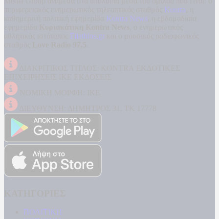
Media Group ανάμεσα στα υπόλοιπα μέσα του ομίλου που είναι: ο
περιφερειακός ενημερωτικός τηλεοπτικός σταθμός
Kontra
, η
καθημερινή πολιτική εφημερίδα
Kontra News
, η εβδομαδιαία
εφημερίδα
Κυριακάτικη Kontra News
, ο ενημερωτικός
αθλητικός ιστότοπος
Filathlos.gr
και ο μουσικός ραδιοφωνικός
σταθμός
Love Radio 97,5
.
ΔΙΑΚΡΙΤΙΚΟΣ ΤΙΤΛΟΣ: KONTRA ΕΚΔΟΤΙΚΕΣ
ΕΠΙΧΕΙΡΗΣΕΙΣ ΙΚΕ ΕΚΔΟΣΕΙΣ
ΝΟΜΙΚΗ ΜΟΡΦΗ: ΙΚΕ
ΔΙΕΥΘΥΝΣΗ: ΔΗΜΗΤΡΟΣ 31, ΤΚ 17778
ΚΑΤΗΓΟΡΙΕΣ
ΠΟΛΙΤΙΚΗ