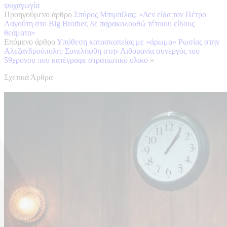
ψυχαγωγία
Προηγούμενο άρθρο
Σπύρος Μπιμπίλας: «Δεν είδα τον Πέτρο
Λαγούτη στο Big Brother, δε παρακολουθώ τέτοιου είδους
θεάματα»
Επόμενο άρθρο
Υπόθεση κατασκοπείας με «άρωμα» Ρωσίας στην
Αλεξανδρούπολη: Συνελήφθη στην Λιθουανία συνεργός του
59χρονου που κατέγραφε στρατιωτικό υλικό
»
Σχετικά Άρθρα