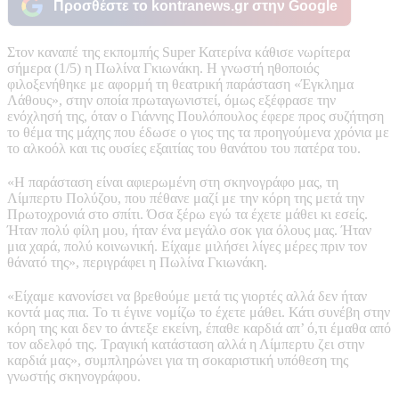
Προσθέστε το kontranews.gr στην Google
Στον καναπέ της εκπομπής Super Κατερίνα κάθισε νωρίτερα
σήμερα (1/5) η Πωλίνα Γκιωνάκη. Η γνωστή ηθοποιός
φιλοξενήθηκε με αφορμή τη θεατρική παράσταση «Έγκλημα
Λάθους», στην οποία πρωταγωνιστεί, όμως εξέφρασε την
ενόχλησή της, όταν ο Γιάννης Πουλόπουλος έφερε προς συζήτηση
το θέμα της μάχης που έδωσε ο γιος της τα προηγούμενα χρόνια με
το αλκοόλ και τις ουσίες εξαιτίας του θανάτου του πατέρα του.
«Η παράσταση είναι αφιερωμένη στη σκηνογράφο μας, τη
Λίμπερτυ Πολύζου, που πέθανε μαζί με την κόρη της μετά την
Πρωτοχρονιά στο σπίτι. Όσα ξέρω εγώ τα έχετε μάθει κι εσείς.
Ήταν πολύ φίλη μου, ήταν ένα μεγάλο σοκ για όλους μας. Ήταν
μια χαρά, πολύ κοινωνική. Είχαμε μιλήσει λίγες μέρες πριν τον
θάνατό της», περιγράφει η Πωλίνα Γκιωνάκη.
«Είχαμε κανονίσει να βρεθούμε μετά τις γιορτές αλλά δεν ήταν
κοντά μας πια. Το τι έγινε νομίζω το έχετε μάθει. Κάτι συνέβη στην
κόρη της και δεν το άντεξε εκείνη, έπαθε καρδιά απ’ ό,τι έμαθα από
τον αδελφό της. Τραγική κατάσταση αλλά η Λίμπερτυ ζει στην
καρδιά μας», συμπληρώνει για τη σοκαριστική υπόθεση της
γνωστής σκηνογράφου.