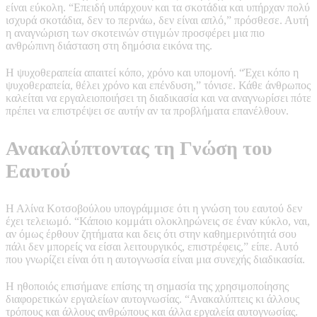
είναι εύκολη. “Επειδή υπάρχουν και τα σκοτάδια και υπήρχαν πολύ
ισχυρά σκοτάδια, δεν το περνάω, δεν είναι απλό,” πρόσθεσε. Αυτή
η αναγνώριση των σκοτεινών στιγμών προσφέρει μια πιο
ανθρώπινη διάσταση στη δημόσια εικόνα της.
Η ψυχοθεραπεία απαιτεί κόπο, χρόνο και υπομονή. “Έχει κόπο η
ψυχοθεραπεία, θέλει χρόνο και επένδυση,” τόνισε. Κάθε άνθρωπος
καλείται να εργαλειοποιήσει τη διαδικασία και να αναγνωρίσει πότε
πρέπει να επιστρέψει σε αυτήν αν τα προβλήματα επανέλθουν.
Ανακαλύπτοντας τη Γνώση του
Εαυτού
Η Αλίνα Κοτσοβούλου υπογράμμισε ότι η γνώση του εαυτού δεν
έχει τελειωμό. “Κάποιο κομμάτι ολοκληρώνεις σε έναν κύκλο, ναι,
αν όμως έρθουν ζητήματα και δεις ότι στην καθημερινότητά σου
πάλι δεν μπορείς να είσαι λειτουργικός, επιστρέφεις,” είπε. Αυτό
που γνωρίζει είναι ότι η αυτογνωσία είναι μια συνεχής διαδικασία.
Η ηθοποιός επισήμανε επίσης τη σημασία της χρησιμοποίησης
διαφορετικών εργαλείων αυτογνωσίας. “Ανακαλύπτεις κι άλλους
τρόπους και άλλους ανθρώπους και άλλα εργαλεία αυτογνωσίας.