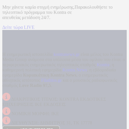
Μην χάνετε καμία στιγμή ενημέρωσης.Παρακολουθήστε το
τηλεοπτικό πρόγραμμα του
Kontra
σε
απευθείας μετάδοση
24/7.
Δείτε τώρα LIVE
Η ενημερωτική ιστοσελίδα
kontranews.gr
είναι μέλος του Kontra
Media Group ανάμεσα στα υπόλοιπα μέσα του ομίλου που είναι: ο
περιφερειακός ενημερωτικός τηλεοπτικός σταθμός
Kontra
, η
καθημερινή πολιτική εφημερίδα
Kontra News
, η εβδομαδιαία
εφημερίδα
Κυριακάτικη Kontra News
, ο ενημερωτικός
αθλητικός ιστότοπος
Filathlos.gr
και ο μουσικός ραδιοφωνικός
σταθμός
Love Radio 97,5
.
ΔΙΑΚΡΙΤΙΚΟΣ ΤΙΤΛΟΣ: KONTRA ΕΚΔΟΤΙΚΕΣ
ΕΠΙΧΕΙΡΗΣΕΙΣ ΙΚΕ ΕΚΔΟΣΕΙΣ
ΝΟΜΙΚΗ ΜΟΡΦΗ: ΙΚΕ
ΔΙΕΥΘΥΝΣΗ: ΔΗΜΗΤΡΟΣ 31, ΤΚ 17778