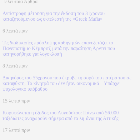
Τελευταία Άρθρα
Αντίστροφη μέτρηση για την έκδοση του 31χρονου
καταζητούμενου ως εκτελεστή της «Greek Mafia»
6 λεπτά πριν
Τις διαδικασίες πρόσληψης καθηγητών επανεξετάζει το
Πανεπιστήμιο Κέμπριτζ μετά την παραίτηση Άρντεϊ που
κατηγορήθηκε για λογοκλοπή
8 λεπτά πριν
Δικηγόρος του 55χρονου που έκρυβε τη σορό του πατέρα του σε
καταψύκτη: Τα κίνητρά του δεν ήταν οικονομικά – Υπάρχει
ψυχολογικό υπόβαθρο
15 λεπτά πριν
Κορυφώνεται η έξοδος του Αυγούστου: Πάνω από 56.000
ταξιδιώτες αναχωρούν σήμερα από τα λιμάνια της Αττικής
17 λεπτά πριν