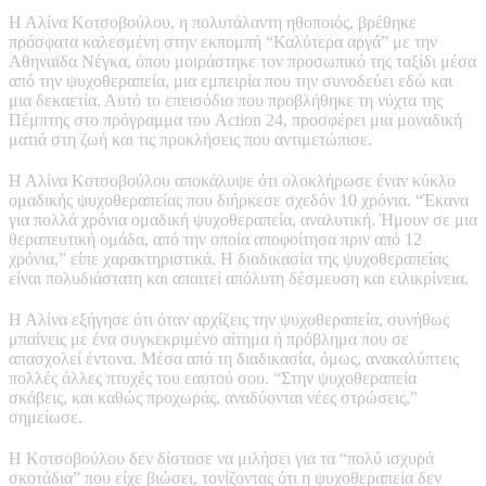
Η Αλίνα Κοτσοβούλου, η πολυτάλαντη ηθοποιός, βρέθηκε
πρόσφατα καλεσμένη στην εκπομπή “Καλύτερα αργά” με την
Αθηναϊδα Νέγκα, όπου μοιράστηκε τον προσωπικό της ταξίδι μέσα
από την ψυχοθεραπεία, μια εμπειρία που την συνοδεύει εδώ και
μια δεκαετία. Αυτό το επεισόδιο που προβλήθηκε τη νύχτα της
Πέμπτης στο πρόγραμμα του Action 24, προσφέρει μια μοναδική
ματιά στη ζωή και τις προκλήσεις που αντιμετώπισε.
Η Αλίνα Κοτσοβούλου αποκάλυψε ότι ολοκλήρωσε έναν κύκλο
ομαδικής ψυχοθεραπείας που διήρκεσε σχεδόν 10 χρόνια. “Έκανα
για πολλά χρόνια ομαδική ψυχοθεραπεία, αναλυτική. Ήμουν σε μια
θεραπευτική ομάδα, από την οποία αποφοίτησα πριν από 12
χρόνια,” είπε χαρακτηριστικά. Η διαδικασία της ψυχοθεραπείας
είναι πολυδιάστατη και απαιτεί απόλυτη δέσμευση και ειλικρίνεια.
Η Αλίνα εξήγησε ότι όταν αρχίζεις την ψυχοθεραπεία, συνήθως
μπαίνεις με ένα συγκεκριμένο αίτημα ή πρόβλημα που σε
απασχολεί έντονα. Μέσα από τη διαδικασία, όμως, ανακαλύπτεις
πολλές άλλες πτυχές του εαυτού σου. “Στην ψυχοθεραπεία
σκάβεις, και καθώς προχωράς, αναδύονται νέες στρώσεις,”
σημείωσε.
Η Κοτσοβούλου δεν δίστασε να μιλήσει για τα “πολύ ισχυρά
σκοτάδια” που είχε βιώσει, τονίζοντας ότι η ψυχοθεραπεία δεν