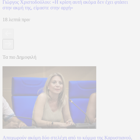
Γιώργος Χριστοδούλου: «Η κρίση αυτή ακόμα δεν έχει φτάσει
στην ακμή της, είμαστε στην αρχή»
18 λεπτά πριν
Τα πιο Δημοφιλή
Αποχωρούν ακόμη δύο στελέχη από το κόμμα της Καρυστιανού,