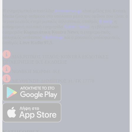
Η ενημερωτική ιστοσελίδα
kontranews.gr
είναι μέλος του Kontra
Media Group ανάμεσα στα υπόλοιπα μέσα του ομίλου που είναι: ο
περιφερειακός ενημερωτικός τηλεοπτικός σταθμός
Kontra
, η
καθημερινή πολιτική εφημερίδα
Kontra News
, η εβδομαδιαία
εφημερίδα
Κυριακάτικη Kontra News
, ο ενημερωτικός
αθλητικός ιστότοπος
Filathlos.gr
και ο μουσικός ραδιοφωνικός
σταθμός
Love Radio 97,5
.
ΔΙΑΚΡΙΤΙΚΟΣ ΤΙΤΛΟΣ: KONTRA ΕΚΔΟΤΙΚΕΣ
ΕΠΙΧΕΙΡΗΣΕΙΣ ΙΚΕ ΕΚΔΟΣΕΙΣ
ΝΟΜΙΚΗ ΜΟΡΦΗ: ΙΚΕ
ΔΙΕΥΘΥΝΣΗ: ΔΗΜΗΤΡΟΣ 31, ΤΚ 17778