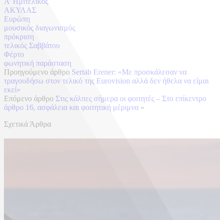
Α’ Ημιτελικός
ΑΚΥΛΑΣ
Ευρώπη
μουσικός διαγωνισμός
πρόκριση
τελικός Σαββάτου
Φέρτο
φωνητική παράσταση
Προηγούμενο άρθρο
Sertab Erener: «Με προσκάλεσαν να
τραγουδήσω στον τελικό της Eurovision αλλά δεν ήθελα να είμαι
εκεί»
Επόμενο άρθρο
Στις κάλπες σήμερα οι φοιτητές – Στο επίκεντρο
άρθρο 16, ασφάλεια και φοιτητική μέριμνα
»
Σχετικά Άρθρα