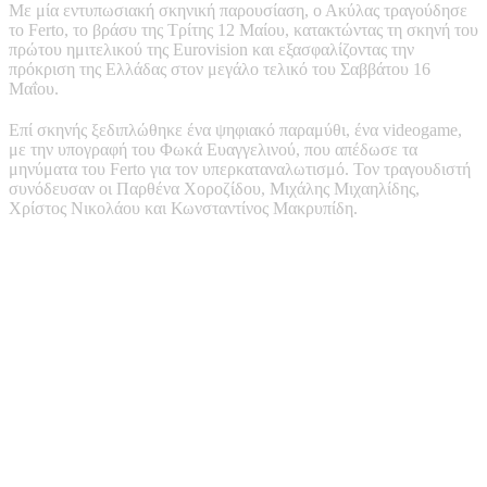
Με μία εντυπωσιακή σκηνική παρουσίαση, ο Ακύλας τραγούδησε
το Ferto, το βράσυ της Τρίτης 12 Μαίου, κατακτώντας τη σκηνή του
πρώτου ημιτελικού της Eurovision και εξασφαλίζοντας την
πρόκριση της Ελλάδας στον μεγάλο τελικό του Σαββάτου 16
Μαΐου.
Επί σκηνής ξεδιπλώθηκε ένα ψηφιακό παραμύθι, ένα videogame,
με την υπογραφή του Φωκά Ευαγγελινού, που απέδωσε τα
μηνύματα του Ferto για τον υπερκαταναλωτισμό. Τον τραγουδιστή
συνόδευσαν οι Παρθένα Χοροζίδου, Μιχάλης Μιχαηλίδης,
Χρίστος Νικολάου και Κωνσταντίνος Μακρυπίδη.