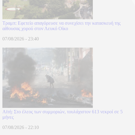
Τραμπ: Εφετείο απαγόρευσε να συνεχίσει την κατασκευή της
αίθουσας χορού στον Λευκό Οίκο
07/08/2026 - 23:40
Αϊτή: Στο έλεος των συμμοριών, τουλάχιστον 613 νεκροί σε 5
μήνες
07/08/2026 - 22:10