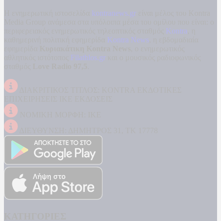
Η ενημερωτική ιστοσελίδα
kontranews.gr
είναι μέλος του Kontra
Media Group ανάμεσα στα υπόλοιπα μέσα του ομίλου που είναι: ο
περιφερειακός ενημερωτικός τηλεοπτικός σταθμός
Kontra
, η
καθημερινή πολιτική εφημερίδα
Kontra News
, η εβδομαδιαία
εφημερίδα
Κυριακάτικη Kontra News
, ο ενημερωτικός
αθλητικός ιστότοπος
Filathlos.gr
και ο μουσικός ραδιοφωνικός
σταθμός
Love Radio 97,5
.
ΔΙΑΚΡΙΤΙΚΟΣ ΤΙΤΛΟΣ: KONTRA ΕΚΔΟΤΙΚΕΣ
ΕΠΙΧΕΙΡΗΣΕΙΣ ΙΚΕ ΕΚΔΟΣΕΙΣ
ΝΟΜΙΚΗ ΜΟΡΦΗ: ΙΚΕ
ΔΙΕΥΘΥΝΣΗ: ΔΗΜΗΤΡΟΣ 31, ΤΚ 17778
ΚΑΤΗΓΟΡΙΕΣ