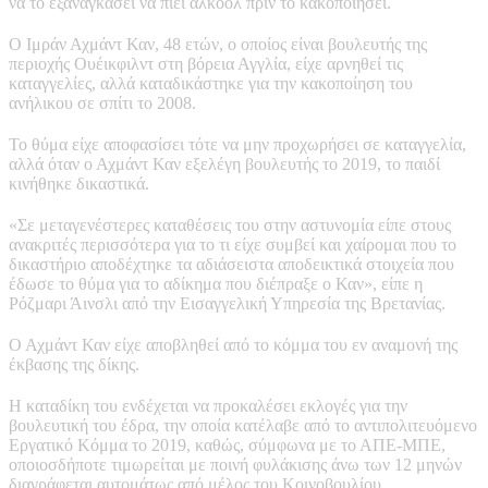
να το εξαναγκάσει να πιει αλκοόλ πριν το κακοποιήσει.
Ο Ιμράν Αχμάντ Καν, 48 ετών, ο οποίος είναι βουλευτής της
περιοχής Ουέικφιλντ στη βόρεια Αγγλία, είχε αρνηθεί τις
καταγγελίες, αλλά καταδικάστηκε για την κακοποίηση του
ανήλικου σε σπίτι το 2008.
Το θύμα είχε αποφασίσει τότε να μην προχωρήσει σε καταγγελία,
αλλά όταν ο Αχμάντ Καν εξελέγη βουλευτής το 2019, το παιδί
κινήθηκε δικαστικά.
«Σε μεταγενέστερες καταθέσεις του στην αστυνομία είπε στους
ανακριτές περισσότερα για το τι είχε συμβεί και χαίρομαι που το
δικαστήριο αποδέχτηκε τα αδιάσειστα αποδεικτικά στοιχεία που
έδωσε το θύμα για το αδίκημα που διέπραξε ο Καν», είπε η
Ρόζμαρι Άινσλι από την Εισαγγελική Υπηρεσία της Βρετανίας.
Ο Αχμάντ Καν είχε αποβληθεί από το κόμμα του εν αναμονή της
έκβασης της δίκης.
Η καταδίκη του ενδέχεται να προκαλέσει εκλογές για την
βουλευτική του έδρα, την οποία κατέλαβε από το αντιπολιτευόμενο
Εργατικό Κόμμα το 2019, καθώς, σύμφωνα με το ΑΠΕ-ΜΠΕ,
οποιοσδήποτε τιμωρείται με ποινή φυλάκισης άνω των 12 μηνών
διαγράφεται αυτομάτως από μέλος του Κοινοβουλίου.