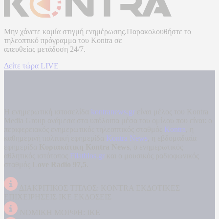
Μην χάνετε καμία στιγμή ενημέρωσης.Παρακολουθήστε το
τηλεοπτικό πρόγραμμα του
Kontra
σε
απευθείας μετάδοση
24/7.
Δείτε τώρα LIVE
Η ενημερωτική ιστοσελίδα
kontranews.gr
είναι μέλος του Kontra
Media Group ανάμεσα στα υπόλοιπα μέσα του ομίλου που είναι: ο
περιφερειακός ενημερωτικός τηλεοπτικός σταθμός
Kontra
, η
καθημερινή πολιτική εφημερίδα
Kontra News
, η εβδομαδιαία
εφημερίδα
Κυριακάτικη Kontra News
, ο ενημερωτικός
αθλητικός ιστότοπος
Filathlos.gr
και ο μουσικός ραδιοφωνικός
σταθμός
Love Radio 97,5
.
ΔΙΑΚΡΙΤΙΚΟΣ ΤΙΤΛΟΣ: KONTRA ΕΚΔΟΤΙΚΕΣ
ΕΠΙΧΕΙΡΗΣΕΙΣ ΙΚΕ ΕΚΔΟΣΕΙΣ
ΝΟΜΙΚΗ ΜΟΡΦΗ: ΙΚΕ