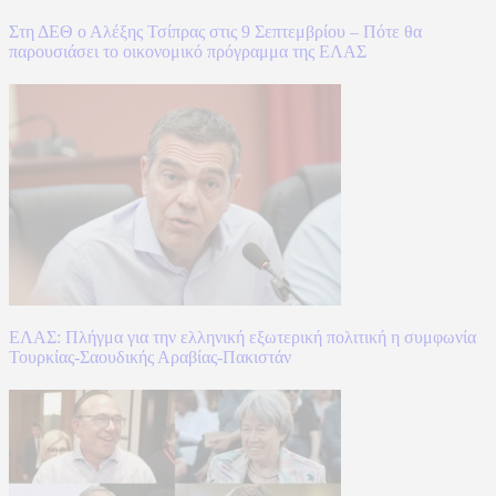
Στη ΔΕΘ ο Αλέξης Τσίπρας στις 9 Σεπτεμβρίου – Πότε θα
παρουσιάσει το οικονομικό πρόγραμμα της ΕΛΑΣ
ΕΛΑΣ: Πλήγμα για την ελληνική εξωτερική πολιτική η συμφωνία
Τουρκίας-Σαουδικής Αραβίας-Πακιστάν