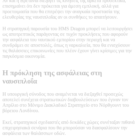
Αν και η Βρετανία διεξάγει τις κινήσεις της αρκετά προσεκτικά,
επισημαίνει ότι δεν πρόκειται για άμεση εμπλοκή, αλλά για
προετοιμασία που θα επιτρέψει την αναγκαία προστασία της
ελευθερίας της ναυσιπλοΐας αν οι συνθήκες το απαιτήσουν.
Η στρατηγική παρουσία του HMS Dragon μπορεί να λειτουργήσει
ως αποτρεπτικός παράγοντας σε τυχόν προκλήσεις που αφορούν
την ασφάλεια του ναυτικού εμπορίου στην περιοχή και να
συνδράμει σε αποστολές, όπως η ναρκαλιεία, που θα ενισχύσουν
τις θαλάσσιες επικοινωνίες που πλέον έχουν γίνει κρίσιμες για την
παγκόσμια οικονομία.
Η πρόκληση της ασφάλειας στη
ναυσιπλοΐα
Η υπουργική σύνοδος που αναμένεται να διεξαχθεί προσεχώς
αποτελεί συνέχεια στρατιωτικών διαβουλεύσεων που έγιναν τον
Απρίλιο στο Μόνιμο Διακλαδικό Στρατηγείο στο Νόρθγουντ του
βόρειου Λονδίνου.
Εκεί, στρατηγικοί σχεδιαστές από δεκάδες χώρες συνέταξαν πιθανά
επιχειρησιακά σενάρια που θα μπορούσαν να διασφαλίσουν την
ασφάλεια των θαλάσσιων οδών.