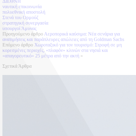
ΔΙΕΘΝΗ
ναυτική επικοινωνία
πολυεθνική αποστολή
Στενά του Ορμούζ
στρατηγική συνεργασία
υπουργοί Άμυνας
Προηγούμενο άρθρο
Αεροπορικά καύσιμα: Νέα σενάρια για
ανατιμήσεις και παράπλευρες απώλειες από τη Goldman Sachs
Επόμενο άρθρο
Χωροταξικό για τον τουρισμό: Στροφή σε μη
κορεσμένες περιοχές, «πλαφόν» κλινών στα νησιά και
«απαγορευτικό» 25 μέτρα από την ακτή
»
Σχετικά Άρθρα