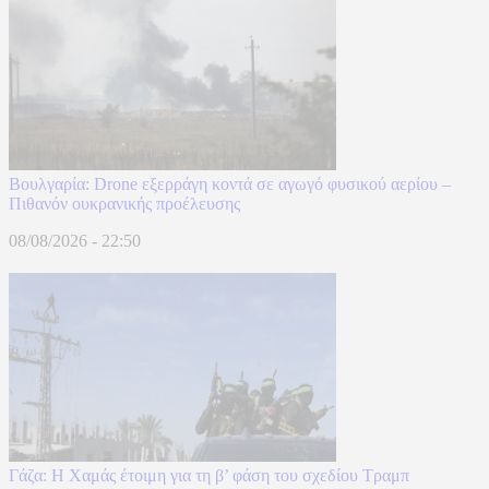
Βουλγαρία: Drone εξερράγη κοντά σε αγωγό φυσικού αερίου –
Πιθανόν ουκρανικής προέλευσης
08/08/2026 - 22:50
Γάζα: Η Χαμάς έτοιμη για τη β’ φάση του σχεδίου Τραμπ