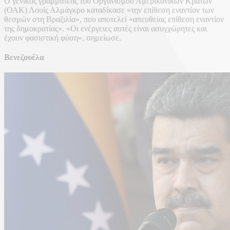
Ο γενικός γραμματέας του Οργανισμού Αμερικανικών Κρατών
(ΟΑΚ) Λουίς Αλμάγκρο καταδίκασε «την επίθεση εναντίον των
θεσμών στη Βραζιλία», που αποτελεί «απευθείας επίθεση εναντίον
της δημοκρατίας». «Οι ενέργειες αυτές είναι ασυγχώρητες και
έχουν φασιστική φύση», σημείωσε.
Βενεζουέλα