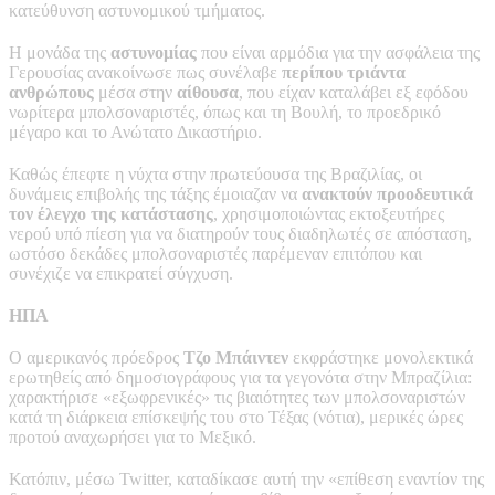
κατεύθυνση αστυνομικού τμήματος.
Η μονάδα της
αστυνομίας
που είναι αρμόδια για την ασφάλεια της
Γερουσίας ανακοίνωσε πως συνέλαβε
περίπου τριάντα
ανθρώπους
μέσα στην
αίθουσα
, που είχαν καταλάβει εξ εφόδου
νωρίτερα μπολσοναριστές, όπως και τη Βουλή, το προεδρικό
μέγαρο και το Ανώτατο Δικαστήριο.
Καθώς έπεφτε η νύχτα στην πρωτεύουσα της Βραζιλίας, οι
δυνάμεις επιβολής της τάξης έμοιαζαν να
ανακτούν προοδευτικά
τον έλεγχο της κατάστασης
, χρησιμοποιώντας εκτοξευτήρες
νερού υπό πίεση για να διατηρούν τους διαδηλωτές σε απόσταση,
ωστόσο δεκάδες μπολσοναριστές παρέμεναν επιτόπου και
συνέχιζε να επικρατεί σύγχυση.
ΗΠΑ
Ο αμερικανός πρόεδρος
Τζο Μπάιντεν
εκφράστηκε μονολεκτικά
ερωτηθείς από δημοσιογράφους για τα γεγονότα στην Μπραζίλια:
χαρακτήρισε «εξωφρενικές» τις βιαιότητες των μπολσοναριστών
κατά τη διάρκεια επίσκεψής του στο Τέξας (νότια), μερικές ώρες
προτού αναχωρήσει για το Μεξικό.
Κατόπιν, μέσω Twitter, καταδίκασε αυτή την «επίθεση εναντίον της