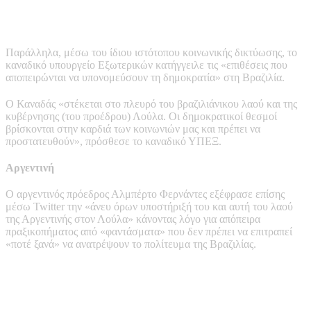
Παράλληλα, μέσω του ίδιου ιστότοπου κοινωνικής δικτύωσης, το
καναδικό υπουργείο Εξωτερικών κατήγγειλε τις «επιθέσεις που
αποπειρώνται να υπονομεύσουν τη δημοκρατία» στη Βραζιλία.
Ο Καναδάς «στέκεται στο πλευρό του βραζιλιάνικου λαού και της
κυβέρνησης (του προέδρου) Λούλα. Οι δημοκρατικοί θεσμοί
βρίσκονται στην καρδιά των κοινωνιών μας και πρέπει να
προστατευθούν», πρόσθεσε το καναδικό ΥΠΕΞ.
Αργεντινή
Ο αργεντινός πρόεδρος Αλμπέρτο Φερνάντες εξέφρασε επίσης
μέσω Twitter την «άνευ όρων υποστήριξή του και αυτή του λαού
της Αργεντινής στον Λούλα» κάνοντας λόγο για απόπειρα
πραξικοπήματος από «φαντάσματα» που δεν πρέπει να επιτραπεί
«ποτέ ξανά» να ανατρέψουν το πολίτευμα της Βραζιλίας.