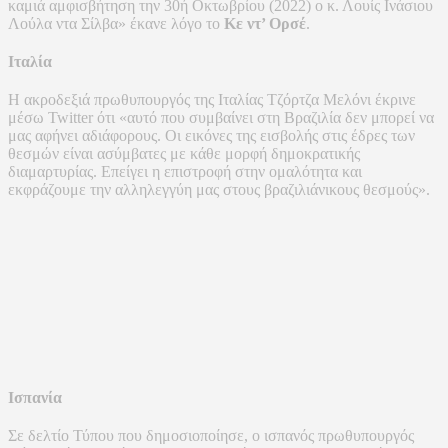
καμιά αμφισβήτηση την 30ή Οκτωβρίου (2022) ο κ. Λουίς Ινάσιου
Λούλα ντα Σίλβα» έκανε λόγο το
Κε ντ’ Ορσέ
.
Ιταλία
Η ακροδεξιά πρωθυπουργός της Ιταλίας Τζόρτζα Μελόνι έκρινε
μέσω Twitter ότι «αυτό που συμβαίνει στη Βραζιλία δεν μπορεί να
μας αφήνει αδιάφορους. Οι εικόνες της εισβολής στις έδρες των
θεσμών είναι ασύμβατες με κάθε μορφή δημοκρατικής
διαμαρτυρίας. Επείγει η επιστροφή στην ομαλότητα και
εκφράζουμε την αλληλεγγύη μας στους βραζιλιάνικους θεσμούς».
Ισπανία
Σε δελτίο Τύπου που δημοσιοποίησε, ο ισπανός πρωθυπουργός