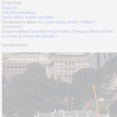
ΕΤΙΚΕΤΕΣ
Βραζιλία
Ζαΐχ Μπολσονάρου
Λουίς Ινάσιο Λούλα ντα Σίλβα
Προηγούμενο άρθρο
Δεν έχουν αρχές, απλώς «κόβουν»
αντιδράσεις
Επόμενο άρθρο
Τραγωδία στη Σενεγάλη: Τριήμερο εθνικό πένθος
μετά από το πολύνεκρο τροχαίο
»
Σχετικά Άρθρα