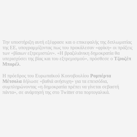
Την υποστήριξη αυτή εξέφρασε και ο επικεφαλής της διπλωματίας
της ΕΕ, υπογραμμίζοντας πως του προκάλεσαν «φρίκη» οι πράξεις
των «βίαιων εξτρεμιστών». «Η βραζιλιάνικη δημοκρατία θα
υπερισχύσει της βίας και του εξτρεμισμού», πρόσθεσε ο
Τζουζέπ
Μπορέλ
.
Η πρόεδρος του Ευρωπαϊκού Κοινοβουλίου
Ρομπέρτα
Μέτσολα
δήλωσε «βαθιά ανήσυχη» για τα επεισόδια,
συμπληρώνοντας «η δημοκρατία πρέπει να γίνεται σεβαστή
πάντα», σε ανάρτησή της στο Twitter στα πορτογαλικά.