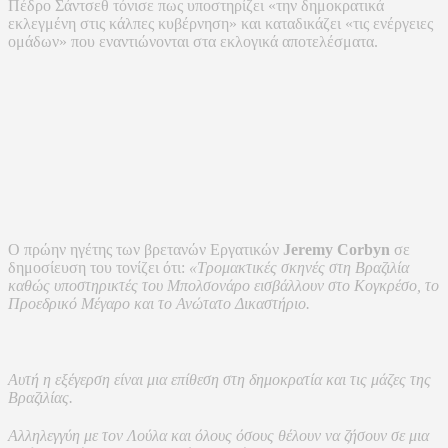
Πέδρο Σάντσεθ τόνισε πως υποστηρίζει «την δημοκρατικά
εκλεγμένη στις κάλπες κυβέρνηση» και καταδικάζει «τις ενέργειες
ομάδων» που εναντιώνονται στα εκλογικά αποτελέσματα.
Ο πρώην ηγέτης των βρετανών Εργατικών
Jeremy Corbyn
σε
δημοσίευση του τονίζει ότι:
«Τρομακτικές σκηνές στη Βραζιλία
καθώς υποστηρικτές του Μπολσονάρο εισβάλλουν στο Κογκρέσο, το
Προεδρικό Μέγαρο και το Ανώτατο Δικαστήριο.
Αυτή η εξέγερση είναι μια επίθεση στη δημοκρατία και τις μάζες της
Βραζιλίας.
Αλληλεγγύη με τον Λούλα και όλους όσους θέλουν να ζήσουν σε μια