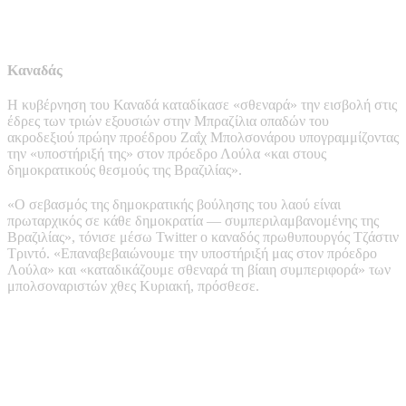
Καναδάς
Η κυβέρνηση του Καναδά καταδίκασε «σθεναρά» την εισβολή στις
έδρες των τριών εξουσιών στην Μπραζίλια οπαδών του
ακροδεξιού πρώην προέδρου Ζαΐχ Μπολσονάρου υπογραμμίζοντας
την «υποστήριξή της» στον πρόεδρο Λούλα «και στους
δημοκρατικούς θεσμούς της Βραζιλίας».
«Ο σεβασμός της δημοκρατικής βούλησης του λαού είναι
πρωταρχικός σε κάθε δημοκρατία — συμπεριλαμβανομένης της
Βραζιλίας», τόνισε μέσω Twitter ο καναδός πρωθυπουργός Τζάστιν
Τριντό. «Επαναβεβαιώνουμε την υποστήριξή μας στον πρόεδρο
Λούλα» και «καταδικάζουμε σθεναρά τη βίαιη συμπεριφορά» των
μπολσοναριστών χθες Κυριακή, πρόσθεσε.