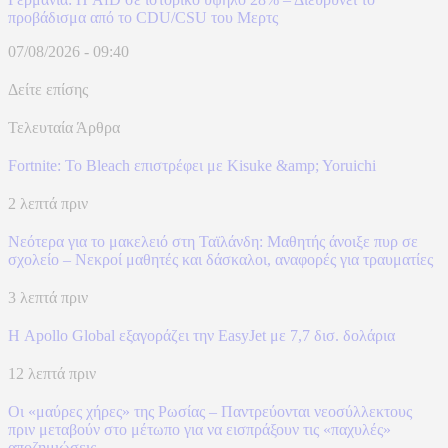
προβάδισμα από το CDU/CSU του Μερτς
07/08/2026 - 09:40
Δείτε επίσης
Τελευταία Άρθρα
Fortnite: Το Bleach επιστρέφει με Kisuke &amp; Yoruichi
2 λεπτά πριν
Νεότερα για το μακελειό στη Ταϊλάνδη: Μαθητής άνοιξε πυρ σε
σχολείο – Νεκροί μαθητές και δάσκαλοι, αναφορές για τραυματίες
3 λεπτά πριν
Η Apollo Global εξαγοράζει την EasyJet με 7,7 δισ. δολάρια
12 λεπτά πριν
Οι «μαύρες χήρες» της Ρωσίας – Παντρεύονται νεοσύλλεκτους
πριν μεταβούν στο μέτωπο για να εισπράξουν τις «παχυλές»
αποζημιώσεις