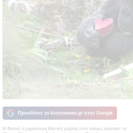
Προσθέστε το kontranews.gr στην Google
Η Φατού, η γηραιότερη θηλυκή γορίλας στον κόσμο, γιόρτασε τα