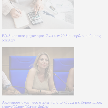
Εξωδικαστικός μηχανισμός: Άνω των 20 δισ. ευρώ οι ρυθμίσεις
οφειλών
Αποχωρούν ακόμη δύο στελέχη από το κόμμα της Καρυστιανού,
καταγγέλλουν έλλειψη διαλόγου