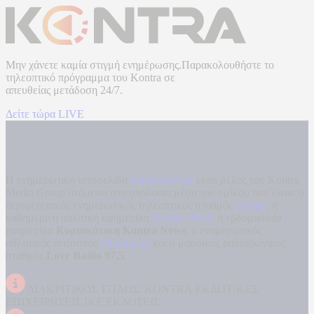
Μην χάνετε καμία στιγμή ενημέρωσης.Παρακολουθήστε το
τηλεοπτικό πρόγραμμα του
Kontra
σε
απευθείας μετάδοση
24/7.
Δείτε τώρα LIVE
Η ενημερωτική ιστοσελίδα
kontranews.gr
είναι μέλος του Kontra
Media Group ανάμεσα στα υπόλοιπα μέσα του ομίλου που είναι: ο
περιφερειακός ενημερωτικός τηλεοπτικός σταθμός
Kontra
, η
καθημερινή πολιτική εφημερίδα
Kontra News
, η εβδομαδιαία
εφημερίδα
Κυριακάτικη Kontra News
, ο ενημερωτικός
αθλητικός ιστότοπος
Filathlos.gr
και ο μουσικός ραδιοφωνικός
σταθμός
Love Radio 97,5
.
ΔΙΑΚΡΙΤΙΚΟΣ ΤΙΤΛΟΣ: KONTRA ΕΚΔΟΤΙΚΕΣ
ΕΠΙΧΕΙΡΗΣΕΙΣ ΙΚΕ ΕΚΔΟΣΕΙΣ