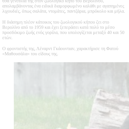
69α γενέθλιά της στον ζωολογικό κήπο του Βερολίνου,
απολαμβάνοντας ένα ειδικά διαμορφωμένο καλάθι με αγαπημένες
λιχουδιές, όπως σαλάτα, ντομάτες, παντζάρια, μπρόκολο και μήλα.
Η διάσημη πλέον κάτοικος του ζωολογικού κήπου ζει στο
Βερολίνο από το 1959 και έχει ξεπεράσει κατά πολύ το μέσο
προσδόκιμο ζωής ενός γορίλα, που υπολογίζεται μεταξύ 40 και 50
ετών.
Ο φροντιστής της, Λέναρντ Γκάουντιαν, χαρακτήρισε τη Φατού
«Μαθουσάλα» του είδους της.