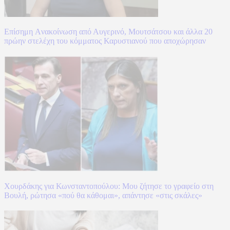
Επίσημη Aνακοίνωση από Αυγερινό, Μουτσάτσου και άλλα 20
πρώην στελέχη του κόμματος Καρυστιανού που αποχώρησαν
Χουρδάκης για Κωνσταντοπούλου: Μου ζήτησε το γραφείο στη
Βουλή, ρώτησα «πού θα κάθομαι», απάντησε «στις σκάλες»