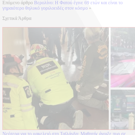
Επόμενο άρθρο
Βερολίνο: Η Φατού έγινε 69 ετών και είναι το
γηραιότερο θηλυκό γοριλοειδές στον κόσμο
»
Σχετικά Άρθρα
Νεότερα για το μακελειό στη Ταϊλάνδη: Μαθητής άνοιξε πυρ σε