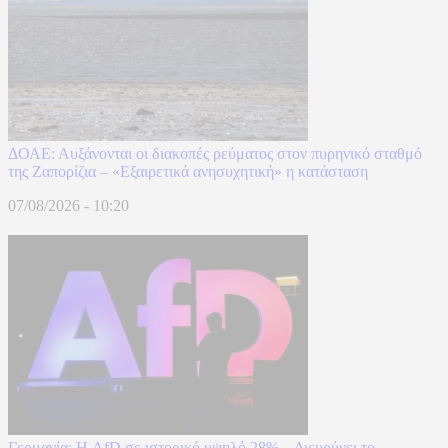
ΔΟΑΕ: Αυξάνονται οι διακοπές ρεύματος στον πυρηνικό σταθμό
της Ζαπορίζια – «Εξαιρετικά ανησυχητική» η κατάσταση
07/08/2026 - 10:20
Γερμανία: Η AfD σε ιστορικό υψηλό 28% – Διευρύνει το