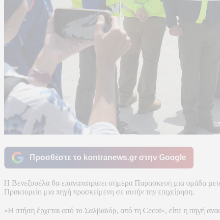
Προσθέστε το kontranews.gr στην Google
Η Βενεζουέλα θα επαναπατρίσει σήμερα Παρασκευή μια ομάδα μεταν
Πρακτορείο μια πηγή προσκείμενη σε αυτήν την επιχείρηση.
«Η πτήση έρχεται από το Σαλβαδόρ, από τη Cecot», είπε η πηγή α