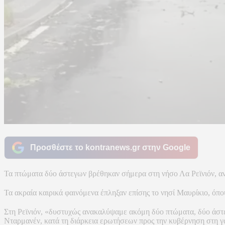
Προσθέστε το kontranews.gr στην Google
Τα πτώματα δύο άστεγων βρέθηκαν σήμερα στη νήσο Λα Ρεϊνιόν, αν
Τα ακραία καιρικά φαινόμενα έπληξαν επίσης το νησί Μαυρίκιο, όπο
Στη Ρεϊνιόν, «δυστυχώς ανακαλύψαμε ακόμη δύο πτώματα, δύο άστ
Νταρμανέν, κατά τη διάρκεια ερωτήσεων προς την κυβέρνηση στη 