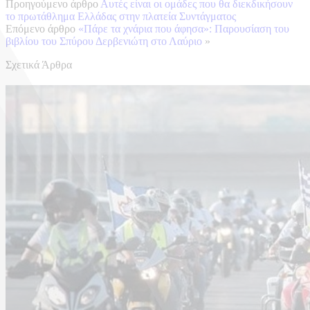
Προηγούμενο άρθρο
Αυτές είναι οι ομάδες που θα διεκδικήσουν
το πρωτάθλημα Ελλάδας στην πλατεία Συντάγματος
Επόμενο άρθρο
«Πάρε τα χνάρια που άφησα»: Παρουσίαση του
βιβλίου του Σπύρου Δερβενιώτη στο Λαύριο
»
Σχετικά Άρθρα