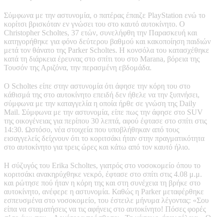
Σύμφωνα με την αστυνομία, ο πατέρας έπαιζε PlayStation ενώ το
κορίτσι βρισκόταν εν γνώσει του στο καυτό αυτοκίνητο. Ο
Christopher Scholtes, 37 ετών, συνελήφθη την Παρασκευή και
κατηγορήθηκε για φόνο δεύτερου βαθμού και κακοποίηση παιδιών
μετά τον θάνατο της Parker Scholtes. Η κονσόλα του κατασχέθηκε
κατά τη διάρκεια έρευνας στο σπίτι του στο Marana, βόρεια της
Τουσόν της Αριζόνα, την περασμένη εβδομάδα.
Ο Scholtes είπε στην αστυνομία ότι άφησε την κόρη του στο
κάθισμά της στο αυτοκίνητο επειδή δεν ήθελε να την ξυπνήσει,
σύμφωνα με την καταγγελία η οποία ήρθε σε γνώση της Daily
Mail. Σύμφωνα με την αστυνομία, είπε πως την άφησε στο SUV
της οικογένειας για περίπου 30 λεπτά, αφού έφτασε στο σπίτι στις
14:30. Ωστόσο, νέα στοιχεία που υποβλήθηκαν από τους
εισαγγελείς δείχνουν ότι το κοριτσάκι ήταν στην πραγματικότητα
στο αυτοκίνητο για τρεις ώρες και κάτω από τον καυτό ήλιο.
Η σύζυγός του Erika Scholtes, γιατρός στο νοσοκομείο όπου το
κοριτσάκι ανακηρύχθηκε νεκρό, έφτασε στο σπίτι στις 4.08 μ.μ.
και ρώτησε πού ήταν η κόρη της και στη συνέχεια τη βρήκε στο
αυτοκίνητο, ανέφερε η αστυνομία. Καθώς η Parker μεταφέρθηκε
εσπευσμένα στο νοσοκομείο, του έστειλε μήνυμα λέγοντας: «Σου
είπα να σταματήσεις να τις αφήνεις στο αυτοκίνητο! Πόσες φορές