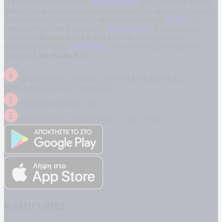
Η ενημερωτική ιστοσελίδα
kontranews.gr
είναι μέλος του Kontra
Media Group ανάμεσα στα υπόλοιπα μέσα του ομίλου που είναι: ο
περιφερειακός ενημερωτικός τηλεοπτικός σταθμός
Kontra
, η
καθημερινή πολιτική εφημερίδα
Kontra News
, η εβδομαδιαία
εφημερίδα
Κυριακάτικη Kontra News
, ο ενημερωτικός
αθλητικός ιστότοπος
Filathlos.gr
και ο μουσικός ραδιοφωνικός
σταθμός
Love Radio 97,5
.
ΔΙΑΚΡΙΤΙΚΟΣ ΤΙΤΛΟΣ: KONTRA ΕΚΔΟΤΙΚΕΣ
ΕΠΙΧΕΙΡΗΣΕΙΣ ΙΚΕ ΕΚΔΟΣΕΙΣ
ΝΟΜΙΚΗ ΜΟΡΦΗ: ΙΚΕ
ΔΙΕΥΘΥΝΣΗ: ΔΗΜΗΤΡΟΣ 31, ΤΚ 17778
ΚΑΤΗΓΟΡΙΕΣ