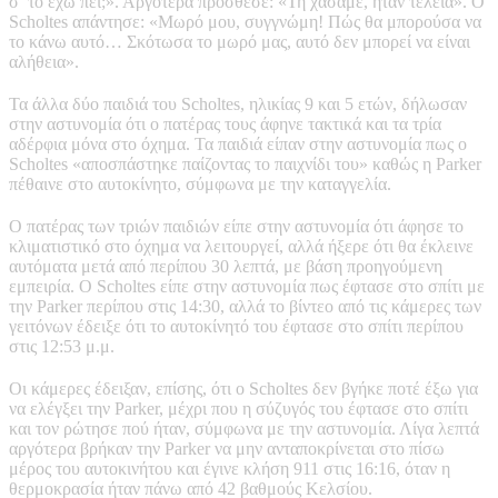
σ’ το έχω πει;». Αργότερα πρόσθεσε: «Τη χάσαμε, ήταν τέλεια». Ο
Scholtes απάντησε: «Μωρό μου, συγγνώμη! Πώς θα μπορούσα να
το κάνω αυτό… Σκότωσα το μωρό μας, αυτό δεν μπορεί να είναι
αλήθεια».
Τα άλλα δύο παιδιά του Scholtes, ηλικίας 9 και 5 ετών, δήλωσαν
στην αστυνομία ότι ο πατέρας τους άφηνε τακτικά και τα τρία
αδέρφια μόνα στο όχημα. Τα παιδιά είπαν στην αστυνομία πως ο
Scholtes «αποσπάστηκε παίζοντας το παιχνίδι του» καθώς η Parker
πέθαινε στο αυτοκίνητο, σύμφωνα με την καταγγελία.
Ο πατέρας των τριών παιδιών είπε στην αστυνομία ότι άφησε το
κλιματιστικό στο όχημα να λειτουργεί, αλλά ήξερε ότι θα έκλεινε
αυτόματα μετά από περίπου 30 λεπτά, με βάση προηγούμενη
εμπειρία. Ο Scholtes είπε στην αστυνομία πως έφτασε στο σπίτι με
την Parker περίπου στις 14:30, αλλά το βίντεο από τις κάμερες των
γειτόνων έδειξε ότι το αυτοκίνητό του έφτασε στο σπίτι περίπου
στις 12:53 μ.μ.
Οι κάμερες έδειξαν, επίσης, ότι ο Scholtes δεν βγήκε ποτέ έξω για
να ελέγξει την Parker, μέχρι που η σύζυγός του έφτασε στο σπίτι
και τον ρώτησε πού ήταν, σύμφωνα με την αστυνομία. Λίγα λεπτά
αργότερα βρήκαν την Parker να μην ανταποκρίνεται στο πίσω
μέρος του αυτοκινήτου και έγινε κλήση 911 στις 16:16, όταν η
θερμοκρασία ήταν πάνω από 42 βαθμούς Κελσίου.