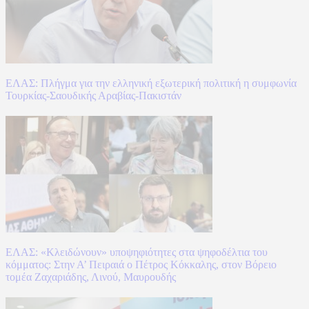
ΕΛΑΣ: Πλήγμα για την ελληνική εξωτερική πολιτική η συμφωνία
Τουρκίας-Σαουδικής Αραβίας-Πακιστάν
ΕΛΑΣ: «Κλειδώνουν» υποψηφιότητες στα ψηφοδέλτια του
κόμματος: Στην Α’ Πειραιά ο Πέτρος Κόκκαλης, στον Βόρειο
τομέα Ζαχαριάδης, Λινού, Μαυρουδής