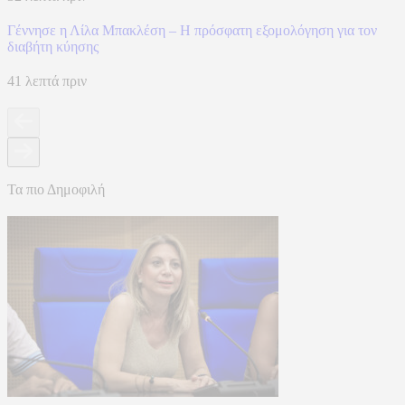
Γέννησε η Λίλα Μπακλέση – Η πρόσφατη εξομολόγηση για τον
διαβήτη κύησης
41 λεπτά πριν
Τα πιο Δημοφιλή