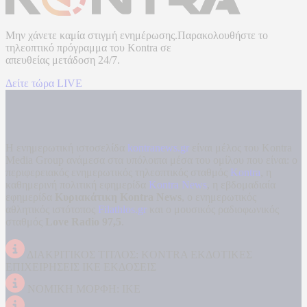
Μην χάνετε καμία στιγμή ενημέρωσης.Παρακολουθήστε το
τηλεοπτικό πρόγραμμα του
Kontra
σε
απευθείας μετάδοση
24/7.
Δείτε τώρα LIVE
Η ενημερωτική ιστοσελίδα
kontranews.gr
είναι μέλος του Kontra
Media Group ανάμεσα στα υπόλοιπα μέσα του ομίλου που είναι: ο
περιφερειακός ενημερωτικός τηλεοπτικός σταθμός
Kontra
, η
καθημερινή πολιτική εφημερίδα
Kontra News
, η εβδομαδιαία
εφημερίδα
Κυριακάτικη Kontra News
, ο ενημερωτικός
αθλητικός ιστότοπος
Filathlos.gr
και ο μουσικός ραδιοφωνικός
σταθμός
Love Radio 97,5
.
ΔΙΑΚΡΙΤΙΚΟΣ ΤΙΤΛΟΣ: KONTRA ΕΚΔΟΤΙΚΕΣ
ΕΠΙΧΕΙΡΗΣΕΙΣ ΙΚΕ ΕΚΔΟΣΕΙΣ
ΝΟΜΙΚΗ ΜΟΡΦΗ: ΙΚΕ