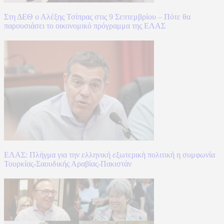
Στη ΔΕΘ ο Αλέξης Τσίπρας στις 9 Σεπτεμβρίου – Πότε θα
παρουσιάσει το οικονομικό πρόγραμμα της ΕΛΑΣ
ΕΛΑΣ: Πλήγμα για την ελληνική εξωτερική πολιτική η συμφωνία
Τουρκίας-Σαουδικής Αραβίας-Πακιστάν