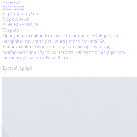
ΔΙΕΘΝΗ
ΕΙΔΗΣΕΙΣ
Εκρέμ Ιμάμογλου
Μαρκ Λόουεν
ΡΟΗ ΕΙΔΗΣΕΩΝ
Τουρκία
Προηγούμενο άρθρο
Κατερίνα Παπουτσάκη: «Καθημερινά
υπερβαίνω τον εαυτό μου, είμαι μητέρα δυο παιδιών»
Επόμενο άρθρο
Βίντεο ντοκουμέντο από τη στιγμή της
κατάρρευσης του 18χρονου μετά την επίθεση που δέχτηκε από
παρέα ανηλίκων στην Καλλιθέα
»
Σχετικά Άρθρα