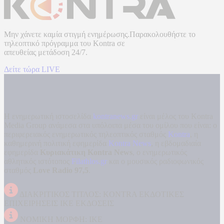
Μην χάνετε καμία στιγμή ενημέρωσης.Παρακολουθήστε το
τηλεοπτικό πρόγραμμα του
Kontra
σε
απευθείας μετάδοση
24/7.
Δείτε τώρα LIVE
Η ενημερωτική ιστοσελίδα
kontranews.gr
είναι μέλος του Kontra
Media Group ανάμεσα στα υπόλοιπα μέσα του ομίλου που είναι: ο
περιφερειακός ενημερωτικός τηλεοπτικός σταθμός
Kontra
, η
καθημερινή πολιτική εφημερίδα
Kontra News
, η εβδομαδιαία
εφημερίδα
Κυριακάτικη Kontra News
, ο ενημερωτικός
αθλητικός ιστότοπος
Filathlos.gr
και ο μουσικός ραδιοφωνικός
σταθμός
Love Radio 97,5
.
ΔΙΑΚΡΙΤΙΚΟΣ ΤΙΤΛΟΣ: KONTRA ΕΚΔΟΤΙΚΕΣ
ΕΠΙΧΕΙΡΗΣΕΙΣ ΙΚΕ ΕΚΔΟΣΕΙΣ
ΝΟΜΙΚΗ ΜΟΡΦΗ: ΙΚΕ