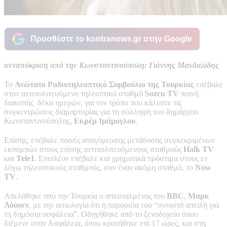
Προσθέστε το kontranews.gr στην Google
ανταπόκριση από την Κωνσταντινούπολη: Γιάννης Μανδαλίδης
Το
Ανώτατο Ραδιοτηλεοπτικό Συμβούλιο της Τουρκίας
επέβαλε
στον αντιπολιτευόμενο τηλεοπτικό σταθμό
Sozcu TV
ποινή
διακοπής δέκα ημερών, για τον τρόπο που κάλυπτε τις
συγκεντρώσεις διαμαρτυρίας για τη σύλληψη του δημάρχου
Κωνσταντινούπολης,
Εκρέμ Ιμάμογλου
.
Επίσης, επέβαλε ποινές απαγόρευσης μετάδοσης συγκεκριμένων
εκπομπών στους επίσης αντιπολιτευόμενους σταθμούς
Halk TV
και
Tele1
. Επιπλέον επέβαλε και χρηματικά πρόστιμα στους εν
λόγω τηλεοπτικούς σταθμούς, συν έναν ακόμη σταθμό, το
Now
TV
.
Απελάθηκε από την Τουρκία ο απεσταλμένος του
BBC
,
Μαρκ
Λόουεν
, με την αιτιολογία ότι η παρουσία του “συνιστά απειλή για
τη δημόσια ασφάλεια”. Οδηγήθηκε από το ξενοδοχείο όπου
διέμενε στην Ασφάλεια, όπου κρατήθηκε επί 17 ώρες, και στη