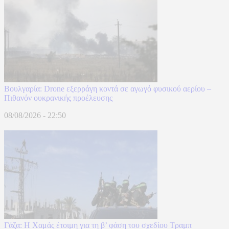
Βουλγαρία: Drone εξερράγη κοντά σε αγωγό φυσικού αερίου –
Πιθανόν ουκρανικής προέλευσης
08/08/2026 - 22:50
Γάζα: Η Χαμάς έτοιμη για τη β’ φάση του σχεδίου Τραμπ