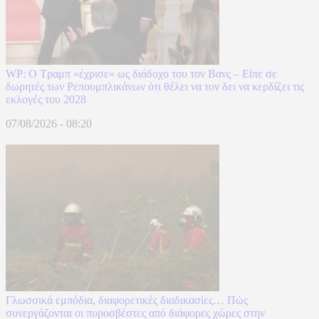
WP: Ο Τραμπ «έχρισε» ως διάδοχο του τον Βανς – Είπε σε
δωρητές των Ρεπουμπλικάνων ότι θέλει να τον δει να κερδίζει τις
εκλογές του 2028
07/08/2026 - 08:20
Γλωσσικά εμπόδια, διαφορετικές διαδικασίες… Πώς
συνεργάζονται οι πυροσβέστες από διάφορες χώρες στην