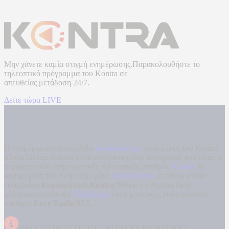
Μην χάνετε καμία στιγμή ενημέρωσης.Παρακολουθήστε το
τηλεοπτικό πρόγραμμα του
Kontra
σε
απευθείας μετάδοση
24/7.
Δείτε τώρα LIVE
Η ενημερωτική ιστοσελίδα
kontranews.gr
είναι μέλος του Kontra
Media Group ανάμεσα στα υπόλοιπα μέσα του ομίλου που είναι: ο
περιφερειακός ενημερωτικός τηλεοπτικός σταθμός
Kontra
, η
καθημερινή πολιτική εφημερίδα
Kontra News
, η εβδομαδιαία
εφημερίδα
Κυριακάτικη Kontra News
, ο ενημερωτικός
αθλητικός ιστότοπος
Filathlos.gr
και ο μουσικός ραδιοφωνικός
σταθμός
Love Radio 97,5
.
ΔΙΑΚΡΙΤΙΚΟΣ ΤΙΤΛΟΣ: KONTRA ΕΚΔΟΤΙΚΕΣ