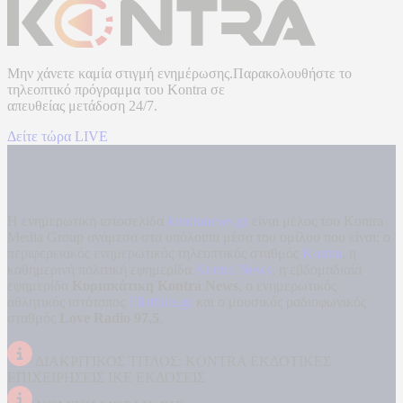
Μην χάνετε καμία στιγμή ενημέρωσης.Παρακολουθήστε το
τηλεοπτικό πρόγραμμα του
Kontra
σε
απευθείας μετάδοση
24/7.
Δείτε τώρα LIVE
Η ενημερωτική ιστοσελίδα
kontranews.gr
είναι μέλος του Kontra
Media Group ανάμεσα στα υπόλοιπα μέσα του ομίλου που είναι: ο
περιφερειακός ενημερωτικός τηλεοπτικός σταθμός
Kontra
, η
καθημερινή πολιτική εφημερίδα
Kontra News
, η εβδομαδιαία
εφημερίδα
Κυριακάτικη Kontra News
, ο ενημερωτικός
αθλητικός ιστότοπος
Filathlos.gr
και ο μουσικός ραδιοφωνικός
σταθμός
Love Radio 97,5
.
ΔΙΑΚΡΙΤΙΚΟΣ ΤΙΤΛΟΣ: KONTRA ΕΚΔΟΤΙΚΕΣ
ΕΠΙΧΕΙΡΗΣΕΙΣ ΙΚΕ ΕΚΔΟΣΕΙΣ