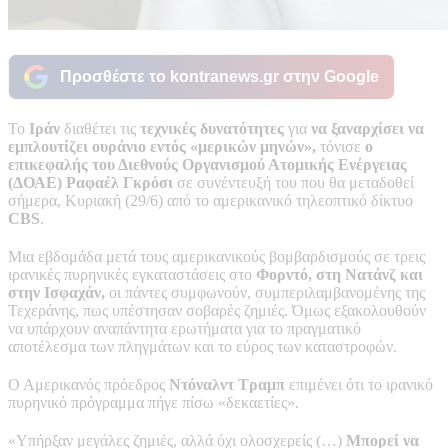
Προσθέστε το kontranews.gr στην Google
Το
Ιράν
διαθέτει τις
τεχνικές δυνατότητες
για
να ξαναρχίσει να
εμπλουτίζει ουράνιο εντός «μερικών μηνών»,
τόνισε
ο
επικεφαλής του Διεθνούς Οργανισμού Ατομικής Ενέργειας
(ΔΟΑΕ) Ραφαέλ Γκρόσι
σε συνέντευξή του που θα μεταδοθεί
σήμερα, Κυριακή (29/6) από το αμερικανικό τηλεοπτικό δίκτυο
CBS
.
Μια εβδομάδα μετά τους αμερικανικούς βομβαρδισμούς σε τρεις
ιρανικές πυρηνικές εγκαταστάσεις στο
Φορντό, στη Νατάνζ και
στην Ισφαχάν,
οι πάντες συμφωνούν, συμπεριλαμβανομένης της
Τεχεράνης, πως υπέστησαν σοβαρές ζημιές. Όμως εξακολουθούν
να υπάρχουν αναπάντητα ερωτήματα για το πραγματικό
αποτέλεσμα των πληγμάτων και το εύρος των καταστροφών.
Ο Αμερικανός πρόεδρος
Ντόναλντ Τραμπ
επιμένει ότι το ιρανικό
πυρηνικό πρόγραμμα πήγε πίσω «δεκαετίες».
«Υπήρξαν μεγάλες ζημιές, αλλά όχι ολοσχερείς (…)
Μπορεί να