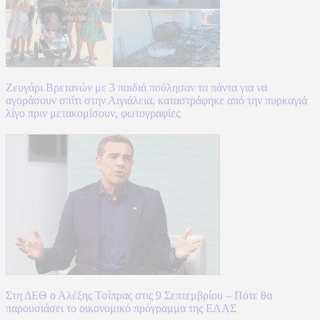
Ζευγάρι Βρετανών με 3 παιδιά πούλησαν τα πάντα για να
αγοράσουν σπίτι στην Αιγιάλεια, καταστράφηκε από την πυρκαγιά
λίγο πριν μετακομίσουν, φωτογραφίες
Στη ΔΕΘ ο Αλέξης Τσίπρας στις 9 Σεπτεμβρίου – Πότε θα
παρουσιάσει το οικονομικό πρόγραμμα της ΕΛΑΣ