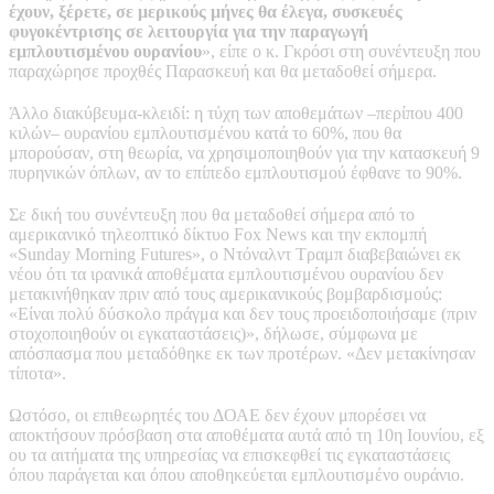
έχουν, ξέρετε, σε μερικούς μήνες θα έλεγα, συσκευές
φυγοκέντρισης σε λειτουργία για την παραγωγή
εμπλουτισμένου ουρανίου
», είπε ο κ. Γκρόσι στη συνέντευξη που
παραχώρησε προχθές Παρασκευή και θα μεταδοθεί σήμερα.
Άλλο διακύβευμα-κλειδί: η τύχη των αποθεμάτων –περίπου 400
κιλών– ουρανίου εμπλουτισμένου κατά το 60%, που θα
μπορούσαν, στη θεωρία, να χρησιμοποιηθούν για την κατασκευή 9
πυρηνικών όπλων, αν το επίπεδο εμπλουτισμού έφθανε το 90%.
Σε δική του συνέντευξη που θα μεταδοθεί σήμερα από το
αμερικανικό τηλεοπτικό δίκτυο Fox News και την εκπομπή
«Sunday Morning Futures», ο Ντόναλντ Τραμπ διαβεβαιώνει εκ
νέου ότι τα ιρανικά αποθέματα εμπλουτισμένου ουρανίου δεν
μετακινήθηκαν πριν από τους αμερικανικούς βομβαρδισμούς:
«Είναι πολύ δύσκολο πράγμα και δεν τους προειδοποιήσαμε (πριν
στοχοποιηθούν οι εγκαταστάσεις)», δήλωσε, σύμφωνα με
απόσπασμα που μεταδόθηκε εκ των προτέρων. «Δεν μετακίνησαν
τίποτα».
Ωστόσο, οι επιθεωρητές του ΔΟΑΕ δεν έχουν μπορέσει να
αποκτήσουν πρόσβαση στα αποθέματα αυτά από τη 10η Ιουνίου, εξ
ου τα αιτήματα της υπηρεσίας να επισκεφθεί τις εγκαταστάσεις
όπου παράγεται και όπου αποθηκεύεται εμπλουτισμένο ουράνιο.