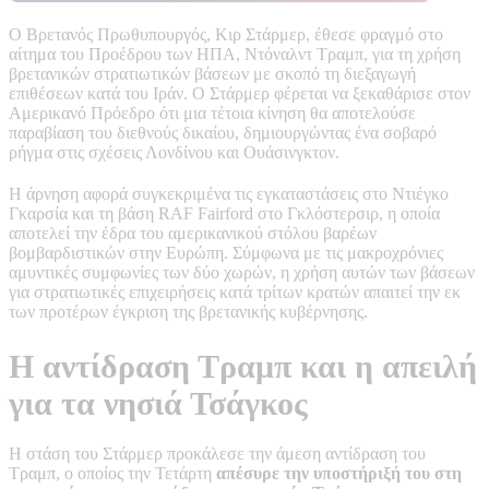
Ο Βρετανός Πρωθυπουργός, Κιρ Στάρμερ, έθεσε φραγμό στο
αίτημα του Προέδρου των ΗΠΑ, Ντόναλντ Τραμπ, για τη χρήση
βρετανικών στρατιωτικών βάσεων με σκοπό τη διεξαγωγή
επιθέσεων κατά του Ιράν. Ο Στάρμερ φέρεται να ξεκαθάρισε στον
Αμερικανό Πρόεδρο ότι μια τέτοια κίνηση θα αποτελούσε
παραβίαση του διεθνούς δικαίου, δημιουργώντας ένα σοβαρό
ρήγμα στις σχέσεις Λονδίνου και Ουάσινγκτον.
Η άρνηση αφορά συγκεκριμένα τις εγκαταστάσεις στο Ντιέγκο
Γκαρσία και τη βάση RAF Fairford στο Γκλόστερσιρ, η οποία
αποτελεί την έδρα του αμερικανικού στόλου βαρέων
βομβαρδιστικών στην Ευρώπη. Σύμφωνα με τις μακροχρόνιες
αμυντικές συμφωνίες των δύο χωρών, η χρήση αυτών των βάσεων
για στρατιωτικές επιχειρήσεις κατά τρίτων κρατών απαιτεί την εκ
των προτέρων έγκριση της βρετανικής κυβέρνησης.
Η αντίδραση Τραμπ και η απειλή
για τα νησιά Τσάγκος
Η στάση του Στάρμερ προκάλεσε την άμεση αντίδραση του
Τραμπ, ο οποίος την Τετάρτη
απέσυρε την υποστήριξή του στη