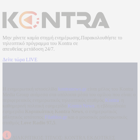
Μην χάνετε καμία στιγμή ενημέρωσης.Παρακολουθήστε το
τηλεοπτικό πρόγραμμα του
Kontra
σε
απευθείας μετάδοση
24/7.
Δείτε τώρα LIVE
Η ενημερωτική ιστοσελίδα
kontranews.gr
είναι μέλος του Kontra
Media Group ανάμεσα στα υπόλοιπα μέσα του ομίλου που είναι: ο
περιφερειακός ενημερωτικός τηλεοπτικός σταθμός
Kontra
, η
καθημερινή πολιτική εφημερίδα
Kontra News
, η εβδομαδιαία
εφημερίδα
Κυριακάτικη Kontra News
, ο ενημερωτικός
αθλητικός ιστότοπος
Filathlos.gr
και ο μουσικός ραδιοφωνικός
σταθμός
Love Radio 97,5
.
ΔΙΑΚΡΙΤΙΚΟΣ ΤΙΤΛΟΣ: KONTRA ΕΚΔΟΤΙΚΕΣ