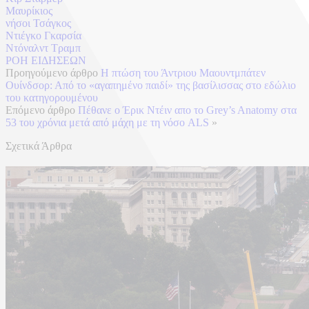
Μαυρίκιος
νήσοι Τσάγκος
Ντιέγκο Γκαρσία
Ντόναλντ Τραμπ
ΡΟΗ ΕΙΔΗΣΕΩΝ
Προηγούμενο άρθρο
Η πτώση του Άντριου Μαουντμπάτεν
Ουίνδσορ: Από το «αγαπημένο παιδί» της βασίλισσας στο εδώλιο
του κατηγορουμένου
Επόμενο άρθρο
Πέθανε ο Έρικ Ντέιν απο το Grey’s Anatomy στα
53 του χρόνια μετά από μάχη με τη νόσο ALS
»
Σχετικά Άρθρα