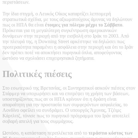
περιστάσεων.
Την ίδια στιγμή, ο Λευκός Οίκος καταρτίζει λεπτομερή
στρατιωτικά σχέδια, με τους αξιωματούχους άμυνας να δηλώνουν
πως οι ΗΠΑ θα είναι
έτοιμες για πόλεμο μέχρι το Σάββατο
.
Πρόκειται για τη μεγαλύτερη συγκέντρωση αμερικανικών
δυνάμεων στην περιοχή από την εισβολή στο Ιράκ το 2003. Από
την πλευρά της, η Downing Street αρκέστηκε να δηλώσει πως
προτεραιότητα παραμένει η ασφάλεια στην περιοχή και ότι το Ιράν
δεν πρέπει ποτέ να αποκτήσει πυρηνικά όπλα, αποφεύγοντας
ωστόσο να σχολιάσει επιχειρησιακά ζητήματα.
Πολιτικές πιέσεις
Στο εσωτερικό της Βρετανίας, οι Συντηρητικοί ασκούν πιέσεις στον
Στάρμερ να υποχωρήσει και να επιτρέψει τη χρήση των βάσεων,
υποστηρίζοντας πως αν οι ΗΠΑ κρίνουν ότι η δράση είναι
απαραίτητη για την προστασία των συμφερόντων ασφαλείας, το
Λονδίνο οφείλει να συνδράμει. Ο υπουργός Άμυνας, Τζέιμς
Κάρτλιτζ, τόνισε πως το πυρηνικό πρόγραμμα του Ιράν αποτελεί
σοβαρή απειλή για τους συμμάχους.
Ωστόσο, η κατάσταση περιπλέκεται από το
τεράστιο κόστος των