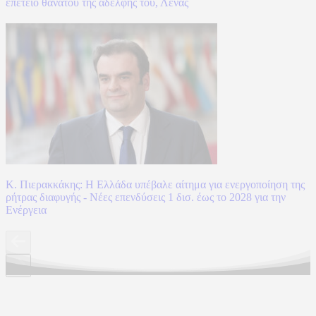
επέτειο θανάτου της αδελφής του, Λένας
Κ. Πιερακκάκης: Η Ελλάδα υπέβαλε αίτημα για ενεργοποίηση της
ρήτρας διαφυγής - Νέες επενδύσεις 1 δισ. έως το 2028 για την
Ενέργεια