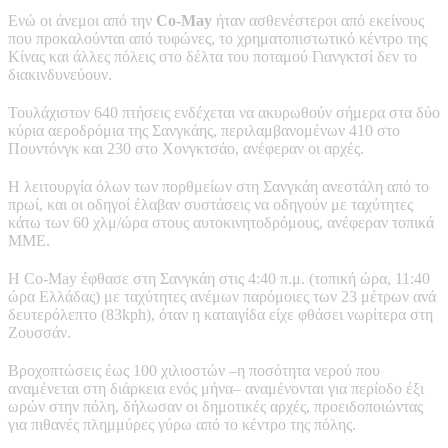
Ενώ οι άνεμοι από την
Co-May
ήταν ασθενέστεροι από εκείνους
που προκαλούνται από τυφώνες, το χρηματοπιστωτικό κέντρο της
Κίνας και άλλες πόλεις στο δέλτα του ποταμού Γιανγκτσί δεν το
διακινδυνεύουν.
Τουλάχιστον 640 πτήσεις ενδέχεται να ακυρωθούν σήμερα στα δύο
κύρια αεροδρόμια της Σανγκάης, περιλαμβανομένων 410 στο
Πουντόνγκ και 230 στο Χονγκτσάο, ανέφεραν οι αρχές.
Η λειτουργία όλων των πορθμείων στη Σανγκάη ανεστάλη από το
πρωί, και οι οδηγοί έλαβαν συστάσεις να οδηγούν με ταχύτητες
κάτω των 60 χλμ/ώρα στους αυτοκινητοδρόμους, ανέφεραν τοπικά
ΜΜΕ.
Η Co-May έφθασε στη Σανγκάη στις 4:40 π.μ. (τοπική ώρα, 11:40
ώρα Ελλάδας) με ταχύτητες ανέμων παρόμοιες των 23 μέτρων ανά
δευτερόλεπτο (83kph), όταν η καταιγίδα είχε φθάσει νωρίτερα στη
Ζουσσάν.
Βροχοπτώσεις έως 100 χιλιοστών –η ποσότητα νερού που
αναμένεται στη διάρκεια ενός μήνα– αναμένονται για περίοδο έξι
ωρών στην πόλη, δήλωσαν οι δημοτικές αρχές, προειδοποιώντας
για πιθανές πλημμύρες γύρω από το κέντρο της πόλης.