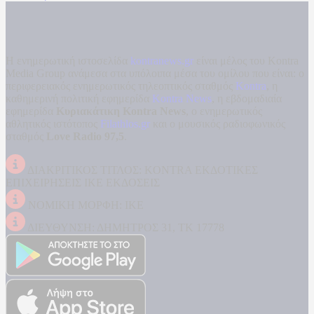
Η ενημερωτική ιστοσελίδα
kontranews.gr
είναι μέλος του Kontra
Media Group ανάμεσα στα υπόλοιπα μέσα του ομίλου που είναι: ο
περιφερειακός ενημερωτικός τηλεοπτικός σταθμός
Kontra
, η
καθημερινή πολιτική εφημερίδα
Kontra News
, η εβδομαδιαία
εφημερίδα
Κυριακάτικη Kontra News
, ο ενημερωτικός
αθλητικός ιστότοπος
Filathlos.gr
και ο μουσικός ραδιοφωνικός
σταθμός
Love Radio 97,5
.
ΔΙΑΚΡΙΤΙΚΟΣ ΤΙΤΛΟΣ: KONTRA ΕΚΔΟΤΙΚΕΣ
ΕΠΙΧΕΙΡΗΣΕΙΣ ΙΚΕ ΕΚΔΟΣΕΙΣ
ΝΟΜΙΚΗ ΜΟΡΦΗ: ΙΚΕ
ΔΙΕΥΘΥΝΣΗ: ΔΗΜΗΤΡΟΣ 31, ΤΚ 17778