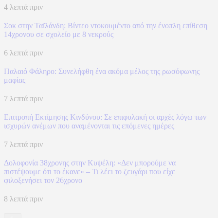
4 λεπτά πριν
Σοκ στην Ταϊλάνδη: Βίντεο ντοκουμέντο από την ένοπλη επίθεση
14χρονου σε σχολείο με 8 νεκρούς
6 λεπτά πριν
Παλαιό Φάληρο: Συνελήφθη ένα ακόμα μέλος της ρωσόφωνης
μαφίας
7 λεπτά πριν
Επιτροπή Εκτίμησης Κινδύνου: Σε επιφυλακή οι αρχές λόγω των
ισχυρών ανέμων που αναμένονται τις επόμενες ημέρες
7 λεπτά πριν
Δολοφονία 38χρονης στην Κυψέλη: «Δεν μπορούμε να
πιστέψουμε ότι το έκανε» – Τι λέει το ζευγάρι που είχε
φιλοξενήσει τον 26χρονο
8 λεπτά πριν