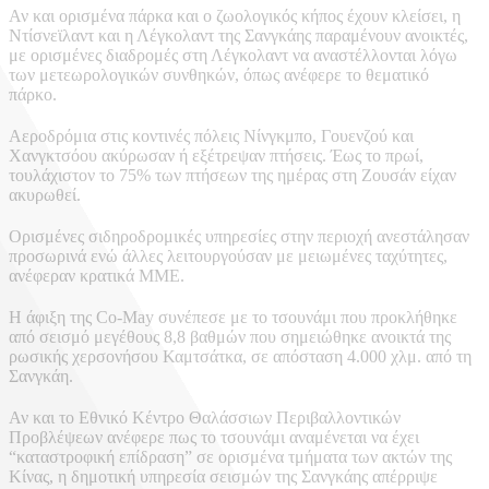
Αν και ορισμένα πάρκα και ο ζωολογικός κήπος έχουν κλείσει, η
Ντίσνεϊλαντ και η Λέγκολαντ της Σανγκάης παραμένουν ανοικτές,
με ορισμένες διαδρομές στη Λέγκολαντ να αναστέλλονται λόγω
των μετεωρολογικών συνθηκών, όπως ανέφερε το θεματικό
πάρκο.
Αεροδρόμια στις κοντινές πόλεις Νίνγκμπο, Γουενζού και
Χανγκτσόου ακύρωσαν ή εξέτρεψαν πτήσεις. Έως το πρωί,
τουλάχιστον το 75% των πτήσεων της ημέρας στη Ζουσάν είχαν
ακυρωθεί.
Ορισμένες σιδηροδρομικές υπηρεσίες στην περιοχή ανεστάλησαν
προσωρινά ενώ άλλες λειτουργούσαν με μειωμένες ταχύτητες,
ανέφεραν κρατικά ΜΜΕ.
Η άφιξη της Co-May συνέπεσε με το τσουνάμι που προκλήθηκε
από σεισμό μεγέθους 8,8 βαθμών που σημειώθηκε ανοικτά της
ρωσικής χερσονήσου Καμτσάτκα, σε απόσταση 4.000 χλμ. από τη
Σανγκάη.
Αν και το Εθνικό Κέντρο Θαλάσσιων Περιβαλλοντικών
Προβλέψεων ανέφερε πως το τσουνάμι αναμένεται να έχει
“καταστροφική επίδραση” σε ορισμένα τμήματα των ακτών της
Κίνας, η δημοτική υπηρεσία σεισμών της Σανγκάης απέρριψε