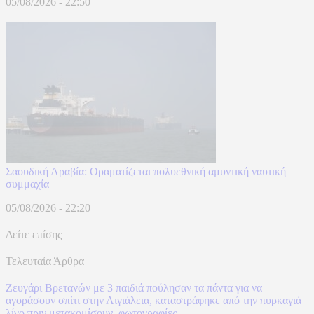
05/08/2026 - 22:50
Σαουδική Αραβία: Οραματίζεται πολυεθνική αμυντική ναυτική
συμμαχία
05/08/2026 - 22:20
Δείτε επίσης
Τελευταία Άρθρα
Ζευγάρι Βρετανών με 3 παιδιά πούλησαν τα πάντα για να
αγοράσουν σπίτι στην Αιγιάλεια, καταστράφηκε από την πυρκαγιά
λίγο πριν μετακομίσουν, φωτογραφίες