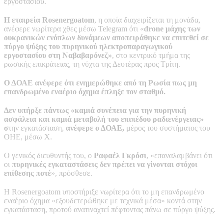
εργοστασίου.
Η εταιρεία Rosenergoatom
, η οποία διαχειρίζεται τη μονάδα,
ανέφερε νωρίτερα χθες μέσω Telegram ότι «
drone μάχης των
ουκρανικών ενόπλων δυνάμεων αποπειράθηκε να επιτεθεί σε
πύργο ψύξης του πυρηνικού ηλεκτροπαραγωγικού
εργοστασίου στη Ναβαβαρόνεζ»
, στο κεντρικό τμήμα της
ρωσικής επικράτειας, τη νύχτα της Δευτέρας προς Τρίτη.
Ο ΔΟΑΕ ανέφερε ότι ενημερώθηκε από τη Ρωσία πως μη
επανδρωμένο εναέριο όχημα έπληξε τον σταθμό.
Δεν υπήρξε πάντως «καμιά συνέπεια για την πυρηνική
ασφάλεια και καμιά μεταβολή του επιπέδου ραδιενέργειας»
σ
την εγκατάσταση,
ανέφερε ο ΔΟΑΕ,
μέρος του συστήματος του
ΟΗΕ, μέσω X.
Ο γενικός διευθυντής του, ο
Ραφαέλ Γκρόσι
, «επαναλαμβάνει ότι
οι
πυρηνικές εγκαταστάσεις δεν πρέπει να γίνονται στόχοι
επίθεσης ποτέ
», πρόσθεσε.
Η Rosenergoatom υποστήριξε νωρίτερα ότι το μη επανδρωμένο
εναέριο όχημα «εξουδετερώθηκε με τεχνικά μέσα» κοντά στην
εγκατάσταση, προτού ανατιναχτεί πέφτοντας πάνω σε πύργο ψύξης.