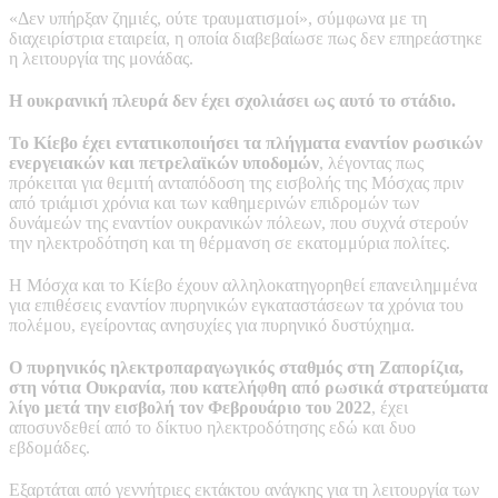
«Δεν υπήρξαν ζημιές, ούτε τραυματισμοί», σύμφωνα με τη
διαχειρίστρια εταιρεία, η οποία διαβεβαίωσε πως δεν επηρεάστηκε
η λειτουργία της μονάδας.
Η ουκρανική πλευρά δεν έχει σχολιάσει ως αυτό το στάδιο.
Το Κίεβο έχει εντατικοποιήσει τα πλήγματα εναντίον ρωσικών
ενεργειακών και πετρελαϊκών υποδομών
, λέγοντας πως
πρόκειται για θεμιτή ανταπόδοση της εισβολής της Μόσχας πριν
από τριάμισι χρόνια και των καθημερινών επιδρομών των
δυνάμεών της εναντίον ουκρανικών πόλεων, που συχνά στερούν
την ηλεκτροδότηση και τη θέρμανση σε εκατομμύρια πολίτες.
Η Μόσχα και το Κίεβο έχουν αλληλοκατηγορηθεί επανειλημμένα
για επιθέσεις εναντίον πυρηνικών εγκαταστάσεων τα χρόνια του
πολέμου, εγείροντας ανησυχίες για πυρηνικό δυστύχημα.
Ο πυρηνικός ηλεκτροπαραγωγικός σταθμός στη Ζαπορίζια,
στη νότια Ουκρανία, που κατελήφθη από ρωσικά στρατεύματα
λίγο μετά την εισβολή τον Φεβρουάριο του 2022
, έχει
αποσυνδεθεί από το δίκτυο ηλεκτροδότησης εδώ και δυο
εβδομάδες.
Εξαρτάται από γεννήτριες εκτάκτου ανάγκης για τη λειτουργία των