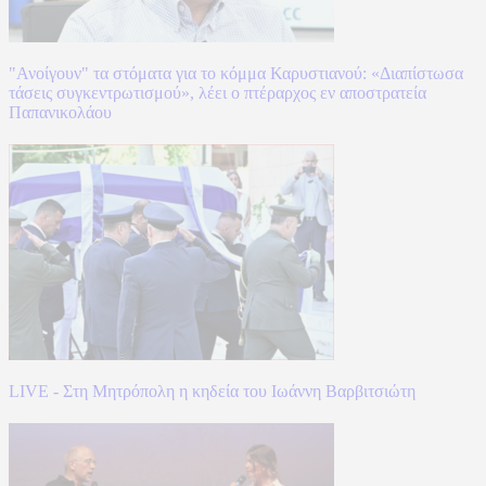
"Ανοίγουν" τα στόματα για το κόμμα Καρυστιανού: «Διαπίστωσα
τάσεις συγκεντρωτισμού», λέει ο πτέραρχος εν αποστρατεία
Παπανικολάου
LIVE - Στη Μητρόπολη η κηδεία του Ιωάννη Βαρβιτσιώτη