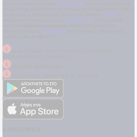
Η ενημερωτική ιστοσελίδα
kontranews.gr
είναι μέλος του Kontra
Media Group ανάμεσα στα υπόλοιπα μέσα του ομίλου που είναι: ο
περιφερειακός ενημερωτικός τηλεοπτικός σταθμός
Kontra
, η
καθημερινή πολιτική εφημερίδα
Kontra News
, η εβδομαδιαία
εφημερίδα
Κυριακάτικη Kontra News
, ο ενημερωτικός
αθλητικός ιστότοπος
Filathlos.gr
και ο μουσικός ραδιοφωνικός
σταθμός
Love Radio 97,5
.
ΔΙΑΚΡΙΤΙΚΟΣ ΤΙΤΛΟΣ: KONTRA ΕΚΔΟΤΙΚΕΣ
ΕΠΙΧΕΙΡΗΣΕΙΣ ΙΚΕ ΕΚΔΟΣΕΙΣ
ΝΟΜΙΚΗ ΜΟΡΦΗ: ΙΚΕ
ΔΙΕΥΘΥΝΣΗ: ΔΗΜΗΤΡΟΣ 31, ΤΚ 17778
ΚΑΤΗΓΟΡΙΕΣ