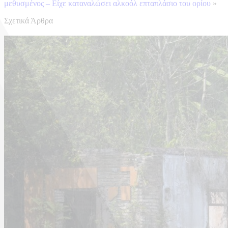
μεθυσμένος – Είχε καταναλώσει αλκοόλ επταπλάσιο του ορίου
»
Σχετικά Άρθρα