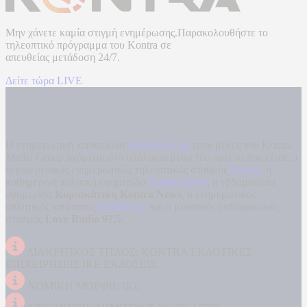
Μην χάνετε καμία στιγμή ενημέρωσης.Παρακολουθήστε το
τηλεοπτικό πρόγραμμα του
Kontra
σε
απευθείας μετάδοση
24/7.
Δείτε τώρα LIVE
Η ενημερωτική ιστοσελίδα
kontranews.gr
είναι μέλος του Kontra
Media Group ανάμεσα στα υπόλοιπα μέσα του ομίλου που είναι: ο
περιφερειακός ενημερωτικός τηλεοπτικός σταθμός
Kontra
, η
καθημερινή πολιτική εφημερίδα
Kontra News
, η εβδομαδιαία
εφημερίδα
Κυριακάτικη Kontra News
, ο ενημερωτικός
αθλητικός ιστότοπος
Filathlos.gr
και ο μουσικός ραδιοφωνικός
σταθμός
Love Radio 97,5
.
ΔΙΑΚΡΙΤΙΚΟΣ ΤΙΤΛΟΣ: KONTRA ΕΚΔΟΤΙΚΕΣ
ΕΠΙΧΕΙΡΗΣΕΙΣ ΙΚΕ ΕΚΔΟΣΕΙΣ
ΝΟΜΙΚΗ ΜΟΡΦΗ: ΙΚΕ