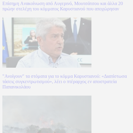
Επίσημη Aνακοίνωση από Αυγερινό, Μουτσάτσου και άλλα 20
πρώην στελέχη του κόμματος Καρυστιανού που αποχώρησαν
"Ανοίγουν" τα στόματα για το κόμμα Καρυστιανού: «Διαπίστωσα
τάσεις συγκεντρωτισμού», λέει ο πτέραρχος εν αποστρατεία
Παπανικολάου