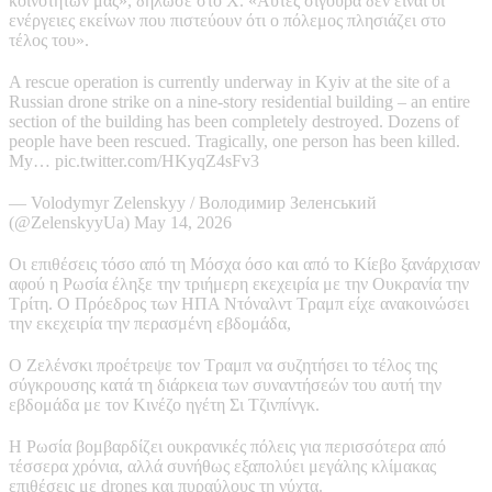
κοινοτήτων μας», δήλωσε στο X. «Αυτές σίγουρα δεν είναι οι
ενέργειες εκείνων που πιστεύουν ότι ο πόλεμος πλησιάζει στο
τέλος του».
A rescue operation is currently underway in Kyiv at the site of a
Russian drone strike on a nine-story residential building – an entire
section of the building has been completely destroyed. Dozens of
people have been rescued. Tragically, one person has been killed.
My… pic.twitter.com/HKyqZ4sFv3
— Volodymyr Zelenskyy / Володимир Зеленський
(@ZelenskyyUa) May 14, 2026
Οι επιθέσεις τόσο από τη Μόσχα όσο και από το Κίεβο ξανάρχισαν
αφού η Ρωσία έληξε την τριήμερη εκεχειρία με την Ουκρανία την
Τρίτη. Ο Πρόεδρος των ΗΠΑ Ντόναλντ Τραμπ είχε ανακοινώσει
την εκεχειρία την περασμένη εβδομάδα,
Ο Ζελένσκι προέτρεψε τον Τραμπ να συζητήσει το τέλος της
σύγκρουσης κατά τη διάρκεια των συναντήσεών του αυτή την
εβδομάδα με τον Κινέζο ηγέτη Σι Τζινπίνγκ.
Η Ρωσία βομβαρδίζει ουκρανικές πόλεις για περισσότερα από
τέσσερα χρόνια, αλλά συνήθως εξαπολύει μεγάλης κλίμακας
επιθέσεις με drones και πυραύλους τη νύχτα.