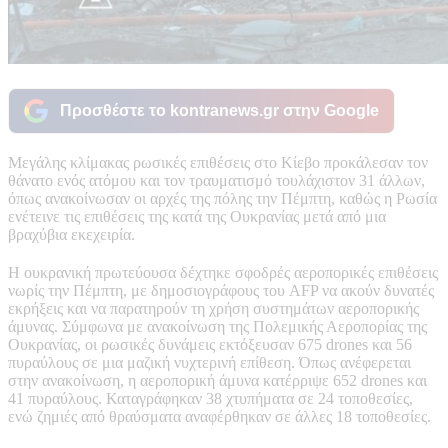
Προσθέστε το kontranews.gr στην Google
Mεγάλης κλίμακας ρωσικές επιθέσεις στο Κίεβο προκάλεσαν τον
θάνατο ενός ατόμου και τον τραυματισμό τουλάχιστον 31 άλλων,
όπως ανακοίνωσαν οι αρχές της πόλης την Πέμπτη, καθώς η Ρωσία
ενέτεινε τις επιθέσεις της κατά της Ουκρανίας μετά από μια
βραχύβια εκεχειρία.
Η ουκρανική πρωτεύουσα δέχτηκε σφοδρές αεροπορικές επιθέσεις
νωρίς την Πέμπτη, με δημοσιογράφους του AFP να ακούν δυνατές
εκρήξεις και να παρατηρούν τη χρήση συστημάτων αεροπορικής
άμυνας. Σύμφωνα με ανακοίνωση της Πολεμικής Αεροπορίας της
Ουκρανίας, οι ρωσικές δυνάμεις εκτόξευσαν 675 drones και 56
πυραύλους σε μια μαζική νυχτερινή επίθεση. Όπως ανέφερεται
στην ανακοίνωση, η αεροπορική άμυνα κατέρριψε 652 drones και
41 πυραύλους. Καταγράφηκαν 38 χτυπήματα σε 24 τοποθεσίες,
ενώ ζημιές από θραύσματα αναφέρθηκαν σε άλλες 18 τοποθεσίες.