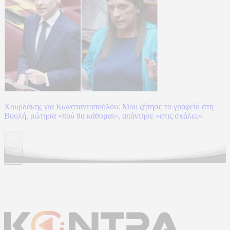
Χουρδάκης για Κωνσταντοπούλου: Μου ζήτησε το γραφείο στη
Βουλή, ρώτησα «πού θα κάθομαι», απάντησε «στις σκάλες»