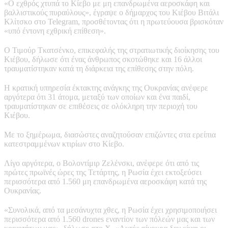
«Ο εχθρός χτυπά το Κίεβο με μη επανδρωμένα αεροσκάφη και
βαλλιστικούς πυραύλους», έγραψε ο δήμαρχος του Κιέβου Βιτάλι
Κλίτσκο στο Telegram, προσθέτοντας ότι η πρωτεύουσα βρισκόταν
«υπό έντονη εχθρική επίθεση».
Ο Τιμούρ Τκατσένκο, επικεφαλής της στρατιωτικής διοίκησης του
Κιέβου, δήλωσε ότι ένας άνθρωπος σκοτώθηκε και 16 άλλοι
τραυματίστηκαν κατά τη διάρκεια της επίθεσης στην πόλη.
Η κρατική υπηρεσία έκτακτης ανάγκης της Ουκρανίας ανέφερε
αργότερα ότι 31 άτομα, μεταξύ των οποίων και ένα παιδί,
τραυματίστηκαν σε επιθέσεις σε ολόκληρη την περιοχή του
Κιέβου.
Με το ξημέρωμα, διασώστες αναζητούσαν επιζώντες στα ερείπια
κατεστραμμένων κτιρίων στο Κίεβο.
Λίγο αργότερα, ο Βολοντίμιρ Ζελένσκι, ανέφερε ότι από τις
πρώτες πρωϊνές ώρες της Τετάρτης, η Ρωσία έχει εκτοξεύσει
περισσότερα από 1.560 μη επανδρωμένα αεροσκάφη κατά της
Ουκρανίας.
«Συνολικά, από τα μεσάνυχτα χθες, η Ρωσία έχει χρησιμοποιήσει
περισσότερα από 1.560 drones εναντίον των πόλεών μας και των