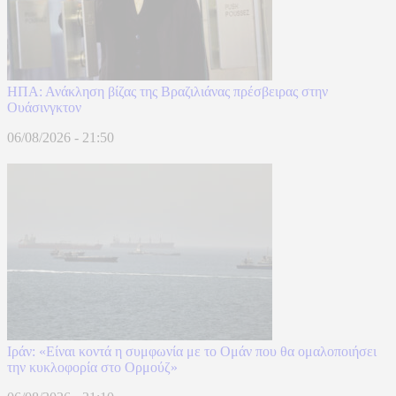
ΗΠΑ: Ανάκληση βίζας της Βραζιλιάνας πρέσβειρας στην
Ουάσινγκτον
06/08/2026 - 21:50
Ιράν: «Είναι κοντά η συμφωνία με το Ομάν που θα ομαλοποιήσει
την κυκλοφορία στο Ορμούζ»