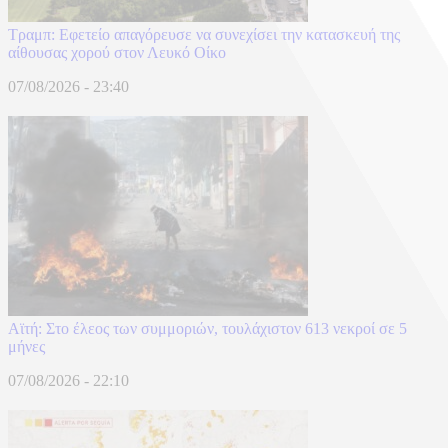
Τραμπ: Εφετείο απαγόρευσε να συνεχίσει την κατασκευή της
αίθουσας χορού στον Λευκό Οίκο
07/08/2026 - 23:40
Αϊτή: Στο έλεος των συμμοριών, τουλάχιστον 613 νεκροί σε 5
μήνες
07/08/2026 - 22:10