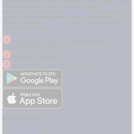
Media Group ανάμεσα στα υπόλοιπα μέσα του ομίλου που είναι: ο
περιφερειακός ενημερωτικός τηλεοπτικός σταθμός
Kontra
, η
καθημερινή πολιτική εφημερίδα
Kontra News
, η εβδομαδιαία
εφημερίδα
Κυριακάτικη Kontra News
, ο ενημερωτικός
αθλητικός ιστότοπος
Filathlos.gr
και ο μουσικός ραδιοφωνικός
σταθμός
Love Radio 97,5
.
ΔΙΑΚΡΙΤΙΚΟΣ ΤΙΤΛΟΣ: KONTRA ΕΚΔΟΤΙΚΕΣ
ΕΠΙΧΕΙΡΗΣΕΙΣ ΙΚΕ ΕΚΔΟΣΕΙΣ
ΝΟΜΙΚΗ ΜΟΡΦΗ: ΙΚΕ
ΔΙΕΥΘΥΝΣΗ: ΔΗΜΗΤΡΟΣ 31, ΤΚ 17778
ΚΑΤΗΓΟΡΙΕΣ
ΠΟΛΙΤΙΚΗ