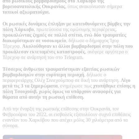
από ρωσικούς βομβαρδισμούς στο Χάρκοβο της
βορειοανατολικής Ουκρανίας
, όπως ανακοίνωσαν σήμερα
τοπικοί αξιωματούχοι.
Οι ρωσικές δυνάμεις έπληξαν με κατευθυνόμενες βόμβες την
πόλη Χάρκοβο
, πρωτεύουσα της ομώνυμης περιφέρειας,
προκαλώντας ζημιές σε πολλά σπίτια, ενώ δύο τραυματίες
διακομίστηκαν σε νοσοκομείο
, δήλωσε ο δήμαρχος Ίχορ
Τέρεχοφ.
Ακολούθησαν κι άλλοι βομβαρδισμοί στην πόλη που
προκάλεσαν εκτεταμένες καταστροφές
, ανέφερε αργότερα ο
Τέρεχοφ σε ανάρτησή του στο Telegram.
Τέσσερις άνθρωποι τραυματίστηκαν εξαιτίας ρωσικών
βομβαρδισμών στην ευρύτερη περιοχή
, δήλωσε ο
περιφερειάρχης Ολέχ Σινιεχούμποφ σε δική του ανάρτηση.
Λίγο
μετά τις 3 τα ξημερώματα
, ενημέρωσε πως
χτυπήθηκε επίσης η
πόλη Τσουχούιβ, χωρίς όμως να υπάρχουν αναφορές για
θύματα από αυτήν τη ρωσική επίθεση.
Από την έναρξη της ρωσικής επίθεσης στην Ουκρανία, τον
Φεβρουάριο του 2022, οι εισβολείς εξαπολύουν συχνά επιθέσεις
εναντίον του Χαρκόβου που απέχει μόλις 30 χιλιόμετρα από τα
σύνορα.