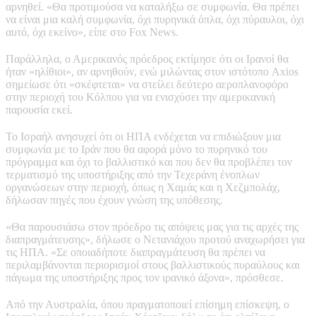
αρνηθεί. «Θα προτιμούσα να καταλήξω σε συμφωνία. Θα πρέπει
να είναι μια καλή συμφωνία, όχι πυρηνικά όπλα, όχι πύραυλοι, όχι
αυτό, όχι εκείνο», είπε στο Fox News.
Παράλληλα, ο Αμερικανός πρόεδρος εκτίμησε ότι οι Ιρανοί θα
ήταν «ηλίθιοι», αν αρνηθούν, ενώ μιλώντας στον ιστότοπο Axios
σημείωσε ότι «σκέφτεται» να στείλει δεύτερο αεροπλανοφόρο
στην περιοχή του Κόλπου για να ενισχύσει την αμερικανική
παρουσία εκεί.
Το Ισραήλ ανησυχεί ότι οι ΗΠΑ ενδέχεται να επιδιώξουν μια
συμφωνία με το Ιράν που θα αφορά μόνο το πυρηνικό του
πρόγραμμα και όχι το βαλλιστικό και που δεν θα προβλέπει τον
τερματισμό της υποστήριξης από την Τεχεράνη ένοπλων
οργανώσεων στην περιοχή, όπως η Χαμάς και η Χεζμπολάχ,
δήλωσαν πηγές που έχουν γνώση της υπόθεσης.
«Θα παρουσιάσω στον πρόεδρο τις απόψεις μας για τις αρχές της
διαπραγμάτευσης», δήλωσε ο Νετανιάχου προτού αναχωρήσει για
τις ΗΠΑ. «Σε οποιαδήποτε διαπραγμάτευση θα πρέπει να
περιλαμβάνονται περιορισμοί στους βαλλιστικούς πυραύλους και
πάγωμα της υποστήριξης προς τον ιρανικό άξονα», πρόσθεσε.
Από την Αυστραλία, όπου πραγματοποιεί επίσημη επίσκεψη, ο