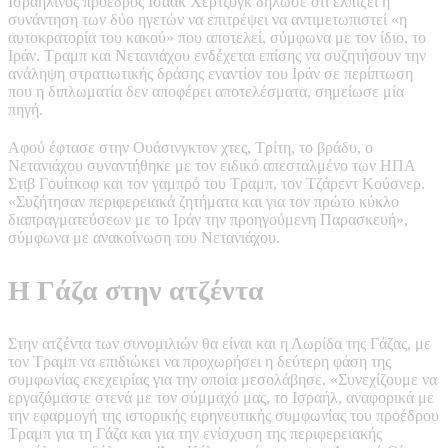
Ισραηλινός πρόεδρος Ισαάκ Χέρτζογκ δήλωσε ότι ελπίζει η
συνάντηση των δύο ηγετών να επιτρέψει να αντιμετωπιστεί «η
αυτοκρατορία του κακού» που αποτελεί, σύμφωνα με τον ίδιο, το
Ιράν. Τραμπ και Νετανιάχου ενδέχεται επίσης να συζητήσουν την
ανάληψη στρατιωτικής δράσης εναντίον του Ιράν σε περίπτωση
που η διπλωματία δεν αποφέρει αποτελέσματα, σημείωσε μία
πηγή.
Αφού έφτασε στην Ουάσινγκτον χτες, Τρίτη, το βράδυ, ο
Νετανιάχου συναντήθηκε με τον ειδικό απεσταλμένο των ΗΠΑ
Στιβ Γουίτκοφ και τον γαμπρό του Τραμπ, τον Τζάρεντ Κούσνερ.
«Συζήτησαν περιφερειακά ζητήματα και για τον πρώτο κύκλο
διαπραγματεύσεων με το Ιράν την προηγούμενη Παρασκευή»,
σύμφωνα με ανακοίνωση του Νετανιάχου.
Η Γάζα στην ατζέντα
Στην ατζέντα των συνομιλιών θα είναι και η Λωρίδα της Γάζας, με
τον Τραμπ να επιδιώκει να προχωρήσει η δεύτερη φάση της
συμφωνίας εκεχειρίας για την οποία μεσολάβησε. «Συνεχίζουμε να
εργαζόμαστε στενά με τον σύμμαχό μας, το Ισραήλ, αναφορικά με
την εφαρμογή της ιστορικής ειρηνευτικής συμφωνίας του προέδρου
Τραμπ για τη Γάζα και για την ενίσχυση της περιφερειακής