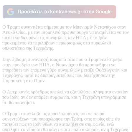
Προσθέστε το kontranews.gr στην Google
Ο Τραμπ συναντιέται σήμερα με τον Μπενιαμίν Νετανιάχου στον
Λευκό Οίκο, με τον Ισραηλινό πρωθυπουργό να αναμένεται να τον
πιέσει να διευρύνει τις συνομιλίες των ΗΠΑ με το Ιράν
προκειμένου να περιλάβουν περιορισμούς στο πυραυλικό
οπλοστάσιο της Τεχεράνης.
Στην έβδομη συνάντησή τους από τότε που ο Τραμπ επέστρεψε
στην προεδρία των ΗΠΑ, ο Νετανιάχου θα προσπαθήσει να
επηρεάσει τον επόμενο γύρο συνομιλιών μεταξύ Ουάσινγκτον και
Τεχεράνης, μετά τις διαπραγματεύσεις που διεξήχθησαν την
Παρασκευή στο Ομάν.
Ο Αμερικανός πρόεδρος απειλεί να εξαπολύσει πλήγματα εναντίον
του Ιράν, αν δεν υπάρξει συμφωνία, και η Τεχεράνη υπογράμμισε
ότι θα απαντήσει.
Ο Τραμπ επανέλαβε τις προειδοποιήσεις του σε σειρά
συνεντεύξεων που παραχώρησε την Τρίτη, στις οποίες είπε ότι
πιστεύει πως το Ιράν θέλει να καταλήξει σε συμφωνία, ενώ
απείλησε εκ νέου ότι θα κάνει «κάτι πολύ σκληρό», αν η Τεχεράνη