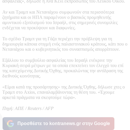
ασφάλειας», δήλωσε η Άνα Κέλι εκπρόσωπος του Λευκού Οίκου.
Αν και Τραμπ και Νετανιάχου συμφωνούν στα περισσότερα
ζητήματα και οι ΗΠΑ παραμένουν ο βασικός προμηθευτής
αμυντικού εξοπλισμού του Ισραήλ, στις σημερινές συνομιλίες
ενδέχεται να προκύψουν και διαφωνίες.
Το σχέδιο Τραμπ για τη Γάζα περιέχει την πρόβλεψη για τη
δημιουργία κάποια στιγμή ενός παλαιστινιακού κράτους, κάτι που ο
Νετανιάχου και ο κυβερνητικός του συνασπισμός απορρίπτουν.
Εξάλλου το συμβούλιο ασφαλείας του Ισραήλ ενέκρινε την
Κυριακή σειρά μέτρων με τα οποία επεκτείνει τον έλεγχό του επί
της κατεχόμενης Δυτικής Όχθης, προκαλώντας την αντίδραση της
διεθνούς κοινότητας.
«Είμαι κατά της προσάρτησης» της Δυτικής Όχθης, δήλωσε χτες ο
Τραμπ στο Axios, επαναλαμβάνοντας τη θέση του. «Έχουμε
αρκετά πράγματα να σκεφτούμε τώρα».
Πηγή: ΑΠΕ / Reuters / AFP
Προσθέστε το kontranews.gr στην Google