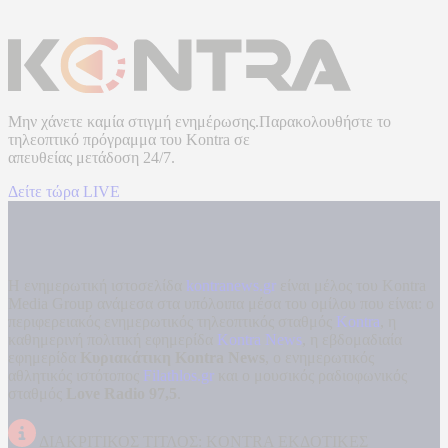
Μην χάνετε καμία στιγμή ενημέρωσης.Παρακολουθήστε το
τηλεοπτικό πρόγραμμα του
Kontra
σε
απευθείας μετάδοση
24/7.
Δείτε τώρα LIVE
Η ενημερωτική ιστοσελίδα
kontranews.gr
είναι μέλος του Kontra
Media Group ανάμεσα στα υπόλοιπα μέσα του ομίλου που είναι: ο
περιφερειακός ενημερωτικός τηλεοπτικός σταθμός
Kontra
, η
καθημερινή πολιτική εφημερίδα
Kontra News
, η εβδομαδιαία
εφημερίδα
Κυριακάτικη Kontra News
, ο ενημερωτικός
αθλητικός ιστότοπος
Filathlos.gr
και ο μουσικός ραδιοφωνικός
σταθμός
Love Radio 97,5
.
ΔΙΑΚΡΙΤΙΚΟΣ ΤΙΤΛΟΣ: KONTRA ΕΚΔΟΤΙΚΕΣ