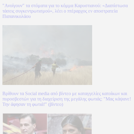
"Ανοίγουν" τα στόματα για το κόμμα Καρυστιανού: «Διαπίστωσα
τάσεις συγκεντρωτισμού», λέει ο πτέραρχος εν αποστρατεία
Παπανικολάου
Βρίθουν τα Social media από βίντεο με καταγγελίες κατοίκων και
πυροσβεστών για τη διαχείριση της μεγάλης φωτιάς: "Μας κάψανε!
Την άφησαν τη φωτιά!" (βίντεο)