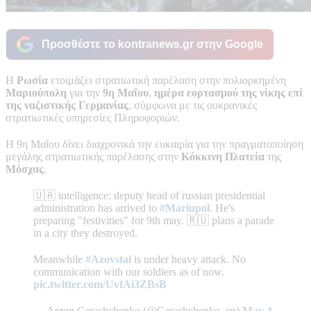
Προσθέστε το kontranews.gr στην Google
Η
Ρωσία
ετοιμάζει στρατιωτική παρέλαση στην πολιορκημένη
Μαριούπολη
για την
9η Μαΐου
,
ημέρα εορτασμού της νίκης επί
της ναζιστικής Γερμανίας
, σύμφωνα με τις ουκρανικές
στρατιωτικές υπηρεσίες Πληροφοριών.
Η 9η Μαΐου δίνει διαχρονικά την ευκαιρία για την πραγματοποίηση
μεγάλης στρατιωτικής παρέλασης στην
Κόκκινη Πλατεία
της
Μόσχας
.
🇺🇦 intelligence: deputy head of russian presidential
administration has arrived to
#Mariupol
. He's
preparing "festivities" for 9th may. 🇷🇺 plans a parade
in a city they destroyed.
Meanwhile
#Azovstal
is under heavy attack. No
communication with our soldiers as of now.
pic.twitter.com/UvfAi3ZBsB
— Anton Gerashchenko (@Gerashchenko_en)
May 4,