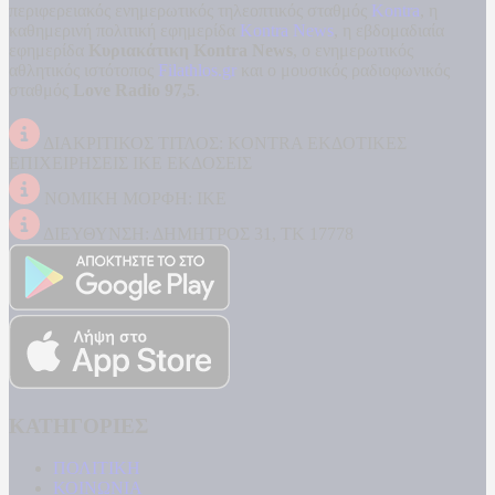
περιφερειακός ενημερωτικός τηλεοπτικός σταθμός
Kontra
, η
καθημερινή πολιτική εφημερίδα
Kontra News
, η εβδομαδιαία
εφημερίδα
Κυριακάτικη Kontra News
, ο ενημερωτικός
αθλητικός ιστότοπος
Filathlos.gr
και ο μουσικός ραδιοφωνικός
σταθμός
Love Radio 97,5
.
ΔΙΑΚΡΙΤΙΚΟΣ ΤΙΤΛΟΣ: KONTRA ΕΚΔΟΤΙΚΕΣ
ΕΠΙΧΕΙΡΗΣΕΙΣ ΙΚΕ ΕΚΔΟΣΕΙΣ
ΝΟΜΙΚΗ ΜΟΡΦΗ: ΙΚΕ
ΔΙΕΥΘΥΝΣΗ: ΔΗΜΗΤΡΟΣ 31, ΤΚ 17778
ΚΑΤΗΓΟΡΙΕΣ
ΠΟΛΙΤΙΚΗ
ΚΟΙΝΩΝΙΑ