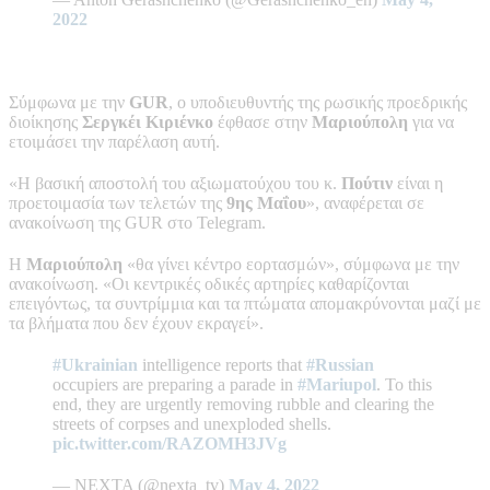
2022
Σύμφωνα με την
GUR
, ο υποδιευθυντής της ρωσικής προεδρικής
διοίκησης
Σεργκέι Κιριένκο
έφθασε στην
Μαριούπολη
για να
ετοιμάσει την παρέλαση αυτή.
«Η βασική αποστολή του αξιωματούχου του κ.
Πούτιν
είναι η
προετοιμασία των τελετών της
9ης Μαΐου
», αναφέρεται σε
ανακοίνωση της GUR στο Telegram.
Η
Μαριούπολη
«θα γίνει κέντρο εορτασμών», σύμφωνα με την
ανακοίνωση. «Οι κεντρικές οδικές αρτηρίες καθαρίζονται
επειγόντως, τα συντρίμμια και τα πτώματα απομακρύνονται μαζί με
τα βλήματα που δεν έχουν εκραγεί».
#Ukrainian
intelligence reports that
#Russian
occupiers are preparing a parade in
#Mariupol
. To this
end, they are urgently removing rubble and clearing the
streets of corpses and unexploded shells.
pic.twitter.com/RAZOMH3JVg
— NEXTA (@nexta_tv)
May 4, 2022