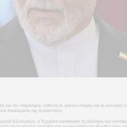
ιτ για την «παράνομη» επίθεση σε ιρανικό σκάφος και τη σύλληψη 
του δικαιώματός της να απαντήσει.
ουργείο Εξωτερικών, η Τεχεράνη καταδίκασε τη σύλληψη των τεσσάρω
εκτέλεση περιπολίας εισήλθαν στα χωρικά ύδατα του Κουβέιτ λόγω 