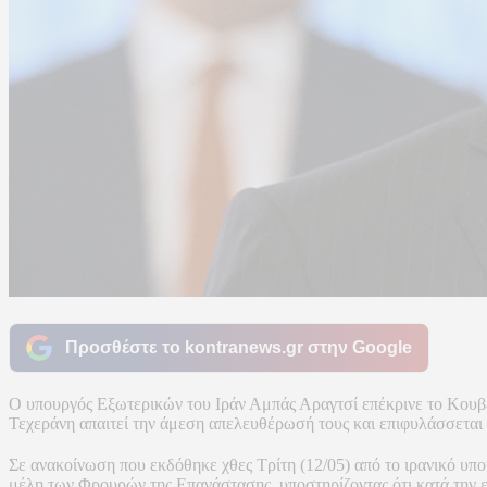
Προσθέστε το kontranews.gr στην Google
Ο υπουργός Εξωτερικών του Ιράν Αμπάς Αραγτσί επέκρινε το Κουβέ
Τεχεράνη απαιτεί την άμεση απελευθέρωσή τους και επιφυλάσσεται 
Σε ανακοίνωση που εκδόθηκε χθες Τρίτη (12/05) από το ιρανικό υπ
μέλη των Φρουρών της Επανάστασης, υποστηρίζοντας ότι κατά την 