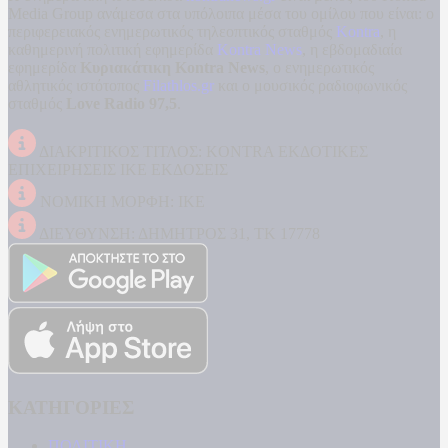
Media Group ανάμεσα στα υπόλοιπα μέσα του ομίλου που είναι: ο
περιφερειακός ενημερωτικός τηλεοπτικός σταθμός
Kontra
, η
καθημερινή πολιτική εφημερίδα
Kontra News
, η εβδομαδιαία
εφημερίδα
Κυριακάτικη Kontra News
, ο ενημερωτικός
αθλητικός ιστότοπος
Filathlos.gr
και ο μουσικός ραδιοφωνικός
σταθμός
Love Radio 97,5
.
ΔΙΑΚΡΙΤΙΚΟΣ ΤΙΤΛΟΣ: KONTRA ΕΚΔΟΤΙΚΕΣ
ΕΠΙΧΕΙΡΗΣΕΙΣ ΙΚΕ ΕΚΔΟΣΕΙΣ
ΝΟΜΙΚΗ ΜΟΡΦΗ: ΙΚΕ
ΔΙΕΥΘΥΝΣΗ: ΔΗΜΗΤΡΟΣ 31, ΤΚ 17778
ΚΑΤΗΓΟΡΙΕΣ
ΠΟΛΙΤΙΚΗ