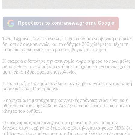
Προσθέστε το kontranews.gr στην Google
Ένας 14χρονος έκλεψε ένα λεωφορείο από μια νορβηγική εταιρεία
δημόσιων συγκοινωνιών και το οδήγησε 200 χιλιόμετρα μέχρι τη
Σουηδία, ανακοίνωσε σήμερα η νορβηγική αστυνομία.
Η εταιρεία ειδοποίησε την αστυνομία νωρίς σήμερα το πρωί μόλις
αντιλήφθηκε την κλοπή και εντόπισε το όχημα στη γειτονική χώρα
με τη χρήση δορυφορικής τεχνολογίας.
Η σουηδική αστυνομία συνέλαβε τον έφηβο κοντά στη νοτιοδυτική
σουηδική πόλη Γκέτεμποργκ.
Νορβηγοί αξιωματούχοι της κοινωνικής πρόνοιας νέων είναι καθ’
οδόν για να τον παραλάβουν. Δεν έχει αποσαφηνιστεί ποιο ήταν το
κίνητρο του εφήβου.
Ο αστυνομικός που διεξήγαγε την έρευνα, ο Ρούνε Ισάκσεν,
δήλωσε στον νορβηγικό δημόσιο ραδιοτηλεοπτικό φορέα NRK ότι
ο 14χρονος έκανε μόνος του το ταξίδι, αφού έκλεψε το λεωφορείο