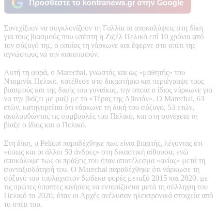
Προσθέστε το kontranews.gr στην Google
Συνεχίζουν να συγκλονίζουν τη Γαλλία οι αποκαλύψεις στη δίκη
για τους βιασμούς που υπέστη η Ζιζέλ Πελικό επί 10 χρόνια από
τον σύζυγό της, ο οποίος τη νάρκωνε και έφερνε στο σπίτι της
αγνώστους να την κακοποιούν.
Αυτή τη φορά, ο Marechal, γνωστός και ως «μαθητής» του
Ντομινίκ Πελικό, κατέθεσε στο δικαστήριο και περιέγραψε τους
βιασμούς και της δικής του γυναίκας, την οποία ο ίδιος νάρκωνε για
να την βιάζει με μαζί με το «Τέρας της Αβινιόν». Ο Marechal, 63
ετών, κατηγορείται ότι νάρκωνε τη δική του σύζυγο, 53 ετών,
ακολουθώντας τις συμβουλές του Πελικό, και στη συνέχεια τη
βίαζε ο ίδιος και ο Πελικό.
Στη δίκη, ο Pelicot παραδέχθηκε πως είναι βιαστής, λέγοντας ότι
«όπως και οι άλλοι 50 άνδρες» στη δικαστική αίθουσα, ενώ
αποκάλυψε πως οι πράξεις του ήταν αποτέλεσμα «ανίας» μετά τη
συνταξιοδότησή του. Ο Marechal παραδέχθηκε ότι νάρκωσε τη
σύζυγό του τουλάχιστον δώδεκα φορές μεταξύ 2015 και 2020, με
τις πρώτες ύποπτες κινήσεις να εντοπίζονται μετά τη σύλληψη του
Πελικό το 2020, όταν οι Αρχές ανέλυσαν ηλεκτρονικά στοιχεία από
το σπίτι του.