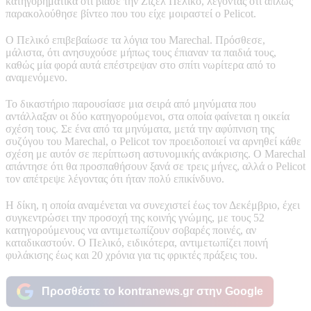
κατηγορηματικά ότι βίασε την Ζιζέλ Πελικό, λέγοντας ότι απλώς
παρακολούθησε βίντεο που του είχε μοιραστεί ο Pelicot.
Ο Πελικό επιβεβαίωσε τα λόγια του Marechal. Πρόσθεσε,
μάλιστα, ότι ανησυχούσε μήπως τους έπιαναν τα παιδιά τους,
καθώς μία φορά αυτά επέστρεψαν στο σπίτι νωρίτερα από το
αναμενόμενο.
Το δικαστήριο παρουσίασε μια σειρά από μηνύματα που
αντάλλαξαν οι δύο κατηγορούμενοι, στα οποία φαίνεται η οικεία
σχέση τους. Σε ένα από τα μηνύματα, μετά την αφύπνιση της
συζύγου του Marechal, ο Pelicot τον προειδοποιεί να αρνηθεί κάθε
σχέση με αυτόν σε περίπτωση αστυνομικής ανάκρισης. Ο Marechal
απάντησε ότι θα προσπαθήσουν ξανά σε τρεις μήνες, αλλά ο Pelicot
τον απέτρεψε λέγοντας ότι ήταν πολύ επικίνδυνο.
Η δίκη, η οποία αναμένεται να συνεχιστεί έως τον Δεκέμβριο, έχει
συγκεντρώσει την προσοχή της κοινής γνώμης, με τους 52
κατηγορούμενους να αντιμετωπίζουν σοβαρές ποινές, αν
καταδικαστούν. Ο Πελικό, ειδικότερα, αντιμετωπίζει ποινή
φυλάκισης έως και 20 χρόνια για τις φρικτές πράξεις του.
Προσθέστε το kontranews.gr στην Google