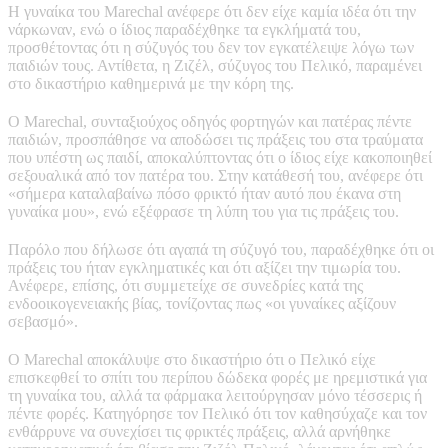
Η γυναίκα του Marechal ανέφερε ότι δεν είχε καμία ιδέα ότι την
νάρκωναν, ενώ ο ίδιος παραδέχθηκε τα εγκλήματά του,
προσθέτοντας ότι η σύζυγός του δεν τον εγκατέλειψε λόγω των
παιδιών τους. Αντίθετα, η Ζιζέλ, σύζυγος του Πελικό, παραμένει
στο δικαστήριο καθημερινά με την κόρη της.
Ο Marechal, συνταξιούχος οδηγός φορτηγών και πατέρας πέντε
παιδιών, προσπάθησε να αποδώσει τις πράξεις του στα τραύματα
που υπέστη ως παιδί, αποκαλύπτοντας ότι ο ίδιος είχε κακοποιηθεί
σεξουαλικά από τον πατέρα του. Στην κατάθεσή του, ανέφερε ότι
«σήμερα καταλαβαίνω πόσο φρικτό ήταν αυτό που έκανα στη
γυναίκα μου», ενώ εξέφρασε τη λύπη του για τις πράξεις του.
Παρόλο που δήλωσε ότι αγαπά τη σύζυγό του, παραδέχθηκε ότι οι
πράξεις του ήταν εγκληματικές και ότι αξίζει την τιμωρία του.
Ανέφερε, επίσης, ότι συμμετείχε σε συνεδρίες κατά της
ενδοοικογενειακής βίας, τονίζοντας πως «οι γυναίκες αξίζουν
σεβασμό».
Ο Marechal αποκάλυψε στο δικαστήριο ότι ο Πελικό είχε
επισκεφθεί το σπίτι του περίπου δώδεκα φορές με ηρεμιστικά για
τη γυναίκα του, αλλά τα φάρμακα λειτούργησαν μόνο τέσσερις ή
πέντε φορές. Κατηγόρησε τον Πελικό ότι τον καθησύχαζε και τον
ενθάρρυνε να συνεχίσει τις φρικτές πράξεις, αλλά αρνήθηκε