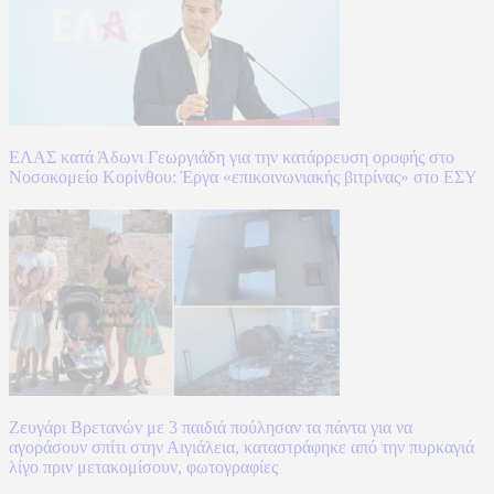
ΕΛΑΣ κατά Άδωνι Γεωργιάδη για την κατάρρευση οροφής στο
Νοσοκομείο Κορίνθου: Έργα «επικοινωνιακής βιτρίνας» στο ΕΣΥ
Ζευγάρι Βρετανών με 3 παιδιά πούλησαν τα πάντα για να
αγοράσουν σπίτι στην Αιγιάλεια, καταστράφηκε από την πυρκαγιά
λίγο πριν μετακομίσουν, φωτογραφίες