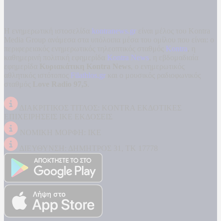
Η ενημερωτική ιστοσελίδα
kontranews.gr
είναι μέλος του Kontra
Media Group ανάμεσα στα υπόλοιπα μέσα του ομίλου που είναι: ο
περιφερειακός ενημερωτικός τηλεοπτικός σταθμός
Kontra
, η
καθημερινή πολιτική εφημερίδα
Kontra News
, η εβδομαδιαία
εφημερίδα
Κυριακάτικη Kontra News
, ο ενημερωτικός
αθλητικός ιστότοπος
Filathlos.gr
και ο μουσικός ραδιοφωνικός
σταθμός
Love Radio 97,5
.
ΔΙΑΚΡΙΤΙΚΟΣ ΤΙΤΛΟΣ: KONTRA ΕΚΔΟΤΙΚΕΣ
ΕΠΙΧΕΙΡΗΣΕΙΣ ΙΚΕ ΕΚΔΟΣΕΙΣ
ΝΟΜΙΚΗ ΜΟΡΦΗ: ΙΚΕ
ΔΙΕΥΘΥΝΣΗ: ΔΗΜΗΤΡΟΣ 31, ΤΚ 17778