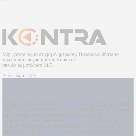
Μην χάνετε καμία στιγμή ενημέρωσης.Παρακολουθήστε το
τηλεοπτικό πρόγραμμα του
Kontra
σε
απευθείας μετάδοση
24/7.
Δείτε τώρα LIVE
Η ενημερωτική ιστοσελίδα
kontranews.gr
είναι μέλος του Kontra
Media Group ανάμεσα στα υπόλοιπα μέσα του ομίλου που είναι: ο
περιφερειακός ενημερωτικός τηλεοπτικός σταθμός
Kontra
, η
καθημερινή πολιτική εφημερίδα
Kontra News
, η εβδομαδιαία
εφημερίδα
Κυριακάτικη Kontra News
, ο ενημερωτικός
αθλητικός ιστότοπος
Filathlos.gr
και ο μουσικός ραδιοφωνικός