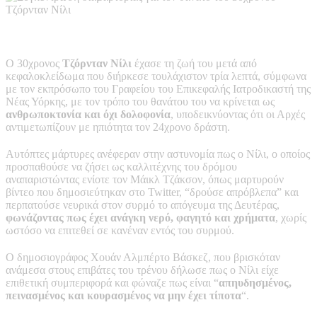
Ο 30χρονος
Τζόρνταν Νίλι
έχασε τη ζωή του μετά από
κεφαλοκλείδωμα που διήρκεσε τουλάχιστον τρία λεπτά, σύμφωνα
με τον εκπρόσωπο του Γραφείου του Επικεφαλής Ιατροδικαστή της
Νέας Υόρκης, με τον τρόπο του θανάτου του να κρίνεται ως
ανθρωποκτονία και όχι δολοφονία
, υποδεικνύοντας ότι οι Αρχές
αντιμετωπίζουν με ηπιότητα τον 24χρονο δράστη.
Αυτόπτες μάρτυρες ανέφεραν στην αστυνομία πως ο Νίλι, ο οποίος
προσπαθούσε να ζήσει ως καλλιτέχνης του δρόμου
αναπαριστώντας ενίοτε τον Μάικλ Τζάκσον, όπως μαρτυρούν
βίντεο που δημοσιεύτηκαν στο Twitter, “δρούσε απρόβλεπα” και
περπατούσε νευρικά στον συρμό το απόγευμα της Δευτέρας,
φωνάζοντας πως έχει ανάγκη νερό, φαγητό και χρήματα
, χωρίς
ωστόσο να επιτεθεί σε κανέναν εντός του συρμού.
Ο δημοσιογράφος Χουάν Αλμπέρτο Βάσκεζ, που βρισκόταν
ανάμεσα στους επιβάτες του τρένου δήλωσε πως ο Νίλι είχε
επιθετική συμπεριφορά και φώναζε πως είναι “
απηυδησμένος,
πεινασμένος και κουρασμένος να μην έχει τίποτα
“.