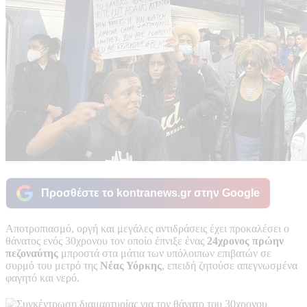
Προσθέστε το kontranews.gr στην Google
Αποτροπιασμό, οργή και μεγάλες αντιδράσεις έχει προκαλέσει ο
θάνατος ενός 30χρονου τον οποίο έπνιξε ένας
24χρονος πρώην
πεζοναύτης
μπροστά στα μάτια των υπόλοιπων επιβατών σε
συρμό του μετρό της
Νέας Υόρκης
, επειδή ζητούσε απεγνωσμένα
φαγητό και νερό.