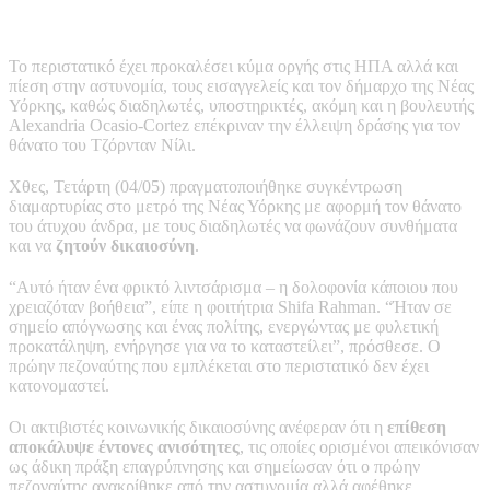
Το περιστατικό έχει προκαλέσει κύμα οργής στις ΗΠΑ αλλά και
πίεση στην αστυνομία, τους εισαγγελείς και τον δήμαρχο της Νέας
Υόρκης, καθώς διαδηλωτές, υποστηρικτές, ακόμη και η βουλευτής
Alexandria Ocasio-Cortez επέκριναν την έλλειψη δράσης για τον
θάνατο του Τζόρνταν Νίλι.
Χθες, Τετάρτη (04/05) πραγματοποιήθηκε συγκέντρωση
διαμαρτυρίας στο μετρό της Νέας Υόρκης με αφορμή τον θάνατο
του άτυχου άνδρα, με τους διαδηλωτές να φωνάζουν συνθήματα
και να
ζητούν δικαιοσύνη
.
“Αυτό ήταν ένα φρικτό λιντσάρισμα – η δολοφονία κάποιου που
χρειαζόταν βοήθεια”, είπε η φοιτήτρια Shifa Rahman. “Ήταν σε
σημείο απόγνωσης και ένας πολίτης, ενεργώντας με φυλετική
προκατάληψη, ενήργησε για να το καταστείλει”, πρόσθεσε. Ο
πρώην πεζοναύτης που εμπλέκεται στο περιστατικό δεν έχει
κατονομαστεί.
Οι ακτιβιστές κοινωνικής δικαιοσύνης ανέφεραν ότι η
επίθεση
αποκάλυψε έντονες ανισότητες
, τις οποίες ορισμένοι απεικόνισαν
ως άδικη πράξη επαγρύπνησης και σημείωσαν ότι ο πρώην
πεζοναύτης ανακρίθηκε από την αστυνομία αλλά αφέθηκε