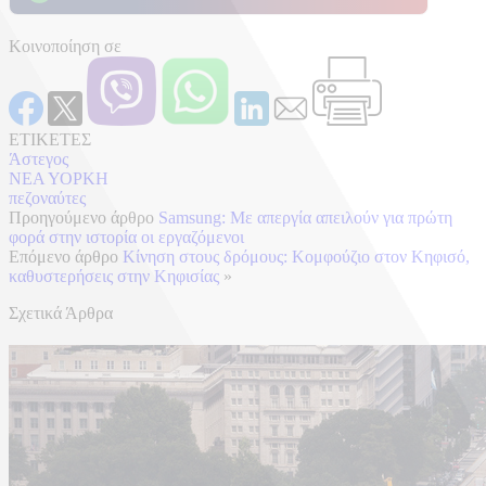
Κοινοποίηση σε
ΕΤΙΚΕΤΕΣ
Άστεγος
ΝΕΑ ΥΟΡΚΗ
πεζοναύτες
Προηγούμενο άρθρο
Samsung: Με απεργία απειλούν για πρώτη
φορά στην ιστορία οι εργαζόμενοι
Επόμενο άρθρο
Κίνηση στους δρόμους: Κομφούζιο στον Κηφισό,
καθυστερήσεις στην Κηφισίας
»
Σχετικά Άρθρα